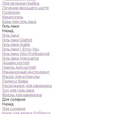
Для лечения грибка
Лечение вросшего ногтя
Полигели
Кератогель
База для гель лака
Гель лаки
Назад
Гель лаки
Гель лаки Grattol
Гель лаки Kukla
Гель лаки I Envy You
Гель лаки Atis Professional
Гель лаки Haruyama
Дизайн ногтей
Лампы для ногтей
Маникюрный инструмент
Масло для кутикулы
Пилки и бафы
Расходники для маникюра
Топ для гель лака
Фрезы для маникюра
Для солярия
Назад
Для солярия
Крем для загара SolBianca