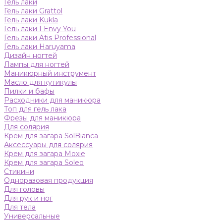
Гель лаки
Гель лаки Grattol
Гель лаки Kukla
Гель лаки I Envy You
Гель лаки Atis Professional
Гель лаки Haruyama
Дизайн ногтей
Лампы для ногтей
Маникюрный инструмент
Масло для кутикулы
Пилки и бафы
Расходники для маникюра
Топ для гель лака
Фрезы для маникюра
Для солярия
Крем для загара SolBianca
Аксессуары для солярия
Крем для загара Moxie
Крем для загара Soleo
Стикини
Одноразовая продукция
Для головы
Для рук и ног
Для тела
Универсальные