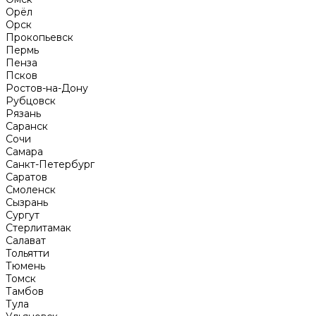
Орёл
Орск
Прокопьевск
Пермь
Пенза
Псков
Ростов-на-Дону
Рубцовск
Рязань
Саранск
Сочи
Самара
Санкт-Петербург
Саратов
Смоленск
Сызрань
Сургут
Стерлитамак
Салават
Тольятти
Тюмень
Томск
Тамбов
Тула