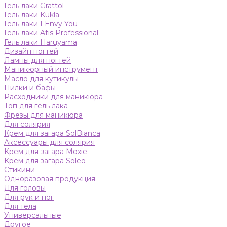
Гель лаки Grattol
Гель лаки Kukla
Гель лаки I Envy You
Гель лаки Atis Professional
Гель лаки Haruyama
Дизайн ногтей
Лампы для ногтей
Маникюрный инструмент
Масло для кутикулы
Пилки и бафы
Расходники для маникюра
Топ для гель лака
Фрезы для маникюра
Для солярия
Крем для загара SolBianca
Аксессуары для солярия
Крем для загара Moxie
Крем для загара Soleo
Стикини
Одноразовая продукция
Для головы
Для рук и ног
Для тела
Универсальные
Другое