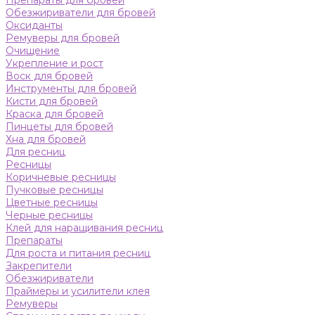
Препараты для бровей
Обезжириватели для бровей
Оксиданты
Ремуверы для бровей
Очищение
Укрепление и рост
Воск для бровей
Инструменты для бровей
Кисти для бровей
Краска для бровей
Пинцеты для бровей
Хна для бровей
Для ресниц
Ресницы
Коричневые ресницы
Пучковые ресницы
Цветные ресницы
Черные ресницы
Клей для наращивания ресниц
Препараты
Для роста и питания ресниц
Закрепители
Обезжириватели
Праймеры и усилители клея
Ремуверы