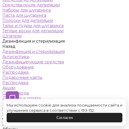
Средства после депиляции
Наборы для шугаринга
Паста для шугаринга
Полоски для депиляции
Тальк и пудры для шугаринга
Теплые воски для депиляции
Шпатели
Дезинфекция и стерилизация
Назад
Дезинфекция и стерилизация
Антисептики
Дезинфицирующие средства
Оборудование
Распродажа
Подарочные карты
Распродажа
Акции
Схемы ухода
Доставка и оплата
Контакты
Мы используем cookie для анализа посещаемости сайта и
Обучение
улучшения сервиса в соответствии с ФЗ-152.
Салон красоты
Согласен
Оренбург
Назад