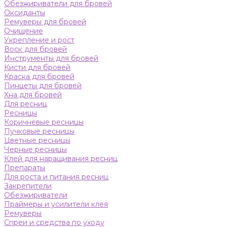
Обезжириватели для бровей
Оксиданты
Ремуверы для бровей
Очищение
Укрепление и рост
Воск для бровей
Инструменты для бровей
Кисти для бровей
Краска для бровей
Пинцеты для бровей
Хна для бровей
Для ресниц
Ресницы
Коричневые ресницы
Пучковые ресницы
Цветные ресницы
Черные ресницы
Клей для наращивания ресниц
Препараты
Для роста и питания ресниц
Закрепители
Обезжириватели
Праймеры и усилители клея
Ремуверы
Спреи и средства по уходу