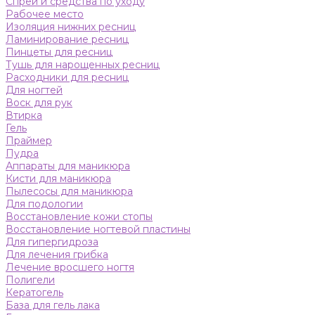
Спреи и средства по уходу
Рабочее место
Изоляция нижних ресниц
Ламинирование ресниц
Пинцеты для ресниц
Тушь для нарощенных ресниц
Расходники для ресниц
Для ногтей
Воск для рук
Втирка
Гель
Праймер
Пудра
Аппараты для маникюра
Кисти для маникюра
Пылесосы для маникюра
Для подологии
Восстановление кожи стопы
Восстановление ногтевой пластины
Для гипергидроза
Для лечения грибка
Лечение вросшего ногтя
Полигели
Кератогель
База для гель лака