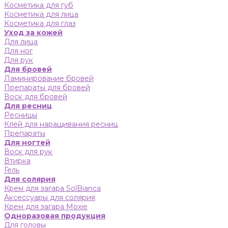
Косметика для губ
Косметика для лица
Косметика для глаз
Уход за кожей
Для лица
Для ног
Для рук
Для бровей
Ламинирование бровей
Препараты для бровей
Воск для бровей
Для ресниц
Ресницы
Клей для наращивания ресниц
Препараты
Для ногтей
Воск для рук
Втирка
Гель
Для солярия
Крем для загара SolBianca
Аксессуары для солярия
Крем для загара Moxie
Одноразовая продукция
Для головы