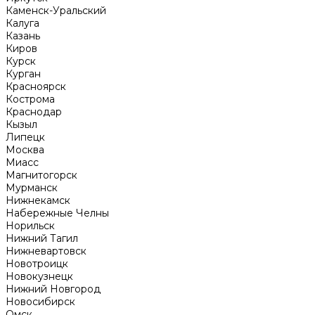
Каменск-Уральский
Калуга
Казань
Киров
Курск
Курган
Красноярск
Кострома
Краснодар
Кызыл
Липецк
Москва
Миасс
Магнитогорск
Мурманск
Нижнекамск
Набережные Челны
Норильск
Нижний Тагил
Нижневартовск
Новотроицк
Новокузнецк
Нижний Новгород
Новосибирск
Омск