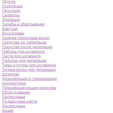
Другое
Полотенца
Простыни
Салфетки
Эпиляция
Скрабы и обертывания
Фартуки
Воскоплавы
Горячие пленочные воски
Средства до депиляции
Средства после депиляции
Наборы для шугаринга
Паста для шугаринга
Полоски для депиляции
Тальк и пудры для шугаринга
Теплые воски для депиляции
Шпатели
Дезинфекция и стерилизация
Антисептики
Дезинфицирующие средства
Оборудование
Распродажа
Подарочные карты
Распродажа
Акции