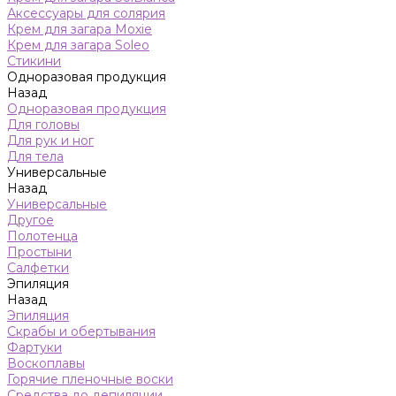
Аксессуары для солярия
Крем для загара Moxie
Крем для загара Soleo
Стикини
Одноразовая продукция
Назад
Одноразовая продукция
Для головы
Для рук и ног
Для тела
Универсальные
Назад
Универсальные
Другое
Полотенца
Простыни
Салфетки
Эпиляция
Назад
Эпиляция
Скрабы и обертывания
Фартуки
Воскоплавы
Горячие пленочные воски
Средства до депиляции