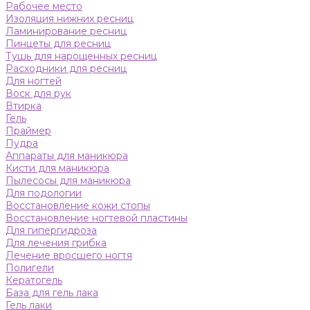
Рабочее место
Изоляция нижних ресниц
Ламинирование ресниц
Пинцеты для ресниц
Тушь для нарощенных ресниц
Расходники для ресниц
Для ногтей
Воск для рук
Втирка
Гель
Праймер
Пудра
Аппараты для маникюра
Кисти для маникюра
Пылесосы для маникюра
Для подологии
Восстановление кожи стопы
Восстановление ногтевой пластины
Для гипергидроза
Для лечения грибка
Лечение вросшего ногтя
Полигели
Кератогель
База для гель лака
Гель лаки