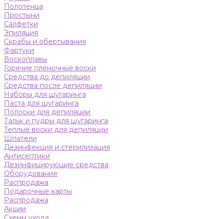
Полотенца
Простыни
Салфетки
Эпиляция
Скрабы и обертывания
Фартуки
Воскоплавы
Горячие пленочные воски
Средства до депиляции
Средства после депиляции
Наборы для шугаринга
Паста для шугаринга
Полоски для депиляции
Тальк и пудры для шугаринга
Теплые воски для депиляции
Шпатели
Дезинфекция и стерилизация
Антисептики
Дезинфицирующие средства
Оборудование
Распродажа
Подарочные карты
Распродажа
Акции
Схемы ухода