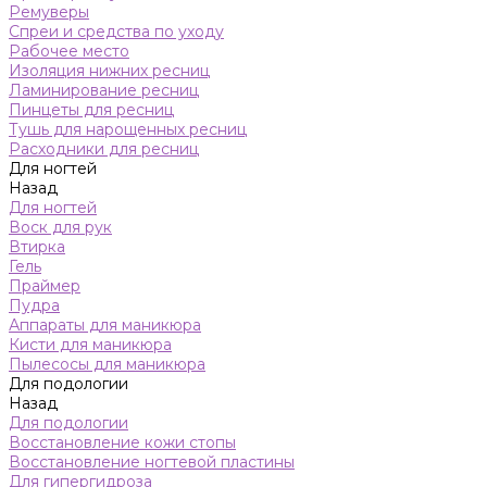
Ремуверы
Спреи и средства по уходу
Рабочее место
Изоляция нижних ресниц
Ламинирование ресниц
Пинцеты для ресниц
Тушь для нарощенных ресниц
Расходники для ресниц
Для ногтей
Назад
Для ногтей
Воск для рук
Втирка
Гель
Праймер
Пудра
Аппараты для маникюра
Кисти для маникюра
Пылесосы для маникюра
Для подологии
Назад
Для подологии
Восстановление кожи стопы
Восстановление ногтевой пластины
Для гипергидроза