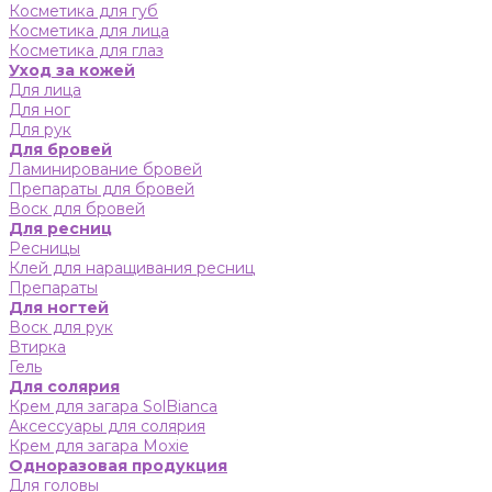
Косметика для губ
Косметика для лица
Косметика для глаз
Уход за кожей
Для лица
Для ног
Для рук
Для бровей
Ламинирование бровей
Препараты для бровей
Воск для бровей
Для ресниц
Ресницы
Клей для наращивания ресниц
Препараты
Для ногтей
Воск для рук
Втирка
Гель
Для солярия
Крем для загара SolBianca
Аксессуары для солярия
Крем для загара Moxie
Одноразовая продукция
Для головы