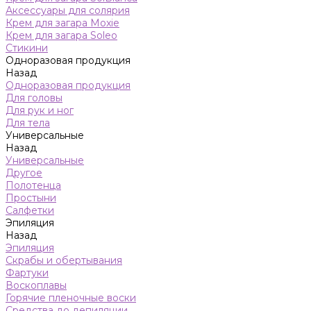
Аксессуары для солярия
Крем для загара Moxie
Крем для загара Soleo
Стикини
Одноразовая продукция
Назад
Одноразовая продукция
Для головы
Для рук и ног
Для тела
Универсальные
Назад
Универсальные
Другое
Полотенца
Простыни
Салфетки
Эпиляция
Назад
Эпиляция
Скрабы и обертывания
Фартуки
Воскоплавы
Горячие пленочные воски
Средства до депиляции