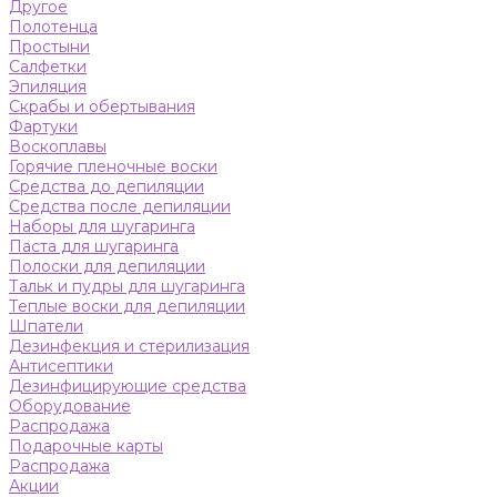
Другое
Полотенца
Простыни
Салфетки
Эпиляция
Скрабы и обертывания
Фартуки
Воскоплавы
Горячие пленочные воски
Средства до депиляции
Средства после депиляции
Наборы для шугаринга
Паста для шугаринга
Полоски для депиляции
Тальк и пудры для шугаринга
Теплые воски для депиляции
Шпатели
Дезинфекция и стерилизация
Антисептики
Дезинфицирующие средства
Оборудование
Распродажа
Подарочные карты
Распродажа
Акции