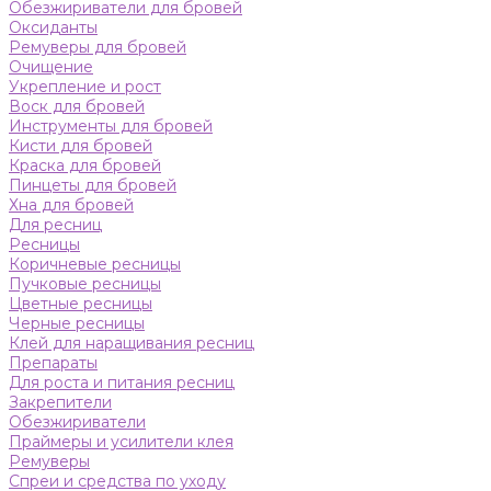
Обезжириватели для бровей
Оксиданты
Ремуверы для бровей
Очищение
Укрепление и рост
Воск для бровей
Инструменты для бровей
Кисти для бровей
Краска для бровей
Пинцеты для бровей
Хна для бровей
Для ресниц
Ресницы
Коричневые ресницы
Пучковые ресницы
Цветные ресницы
Черные ресницы
Клей для наращивания ресниц
Препараты
Для роста и питания ресниц
Закрепители
Обезжириватели
Праймеры и усилители клея
Ремуверы
Спреи и средства по уходу