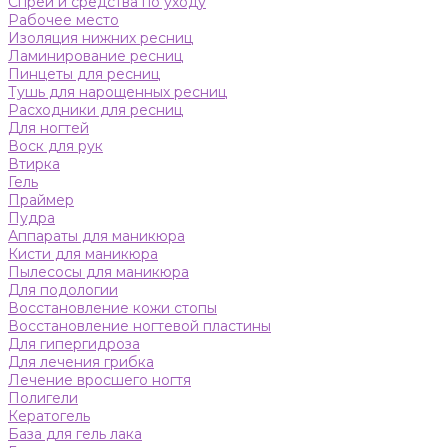
Спреи и средства по уходу
Рабочее место
Изоляция нижних ресниц
Ламинирование ресниц
Пинцеты для ресниц
Тушь для нарощенных ресниц
Расходники для ресниц
Для ногтей
Воск для рук
Втирка
Гель
Праймер
Пудра
Аппараты для маникюра
Кисти для маникюра
Пылесосы для маникюра
Для подологии
Восстановление кожи стопы
Восстановление ногтевой пластины
Для гипергидроза
Для лечения грибка
Лечение вросшего ногтя
Полигели
Кератогель
База для гель лака