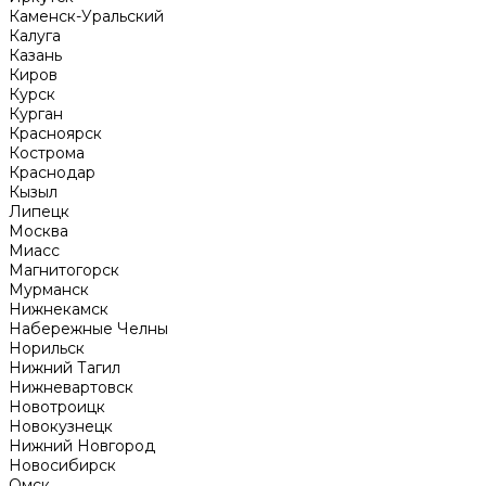
Каменск-Уральский
Калуга
Казань
Киров
Курск
Курган
Красноярск
Кострома
Краснодар
Кызыл
Липецк
Москва
Миасс
Магнитогорск
Мурманск
Нижнекамск
Набережные Челны
Норильск
Нижний Тагил
Нижневартовск
Новотроицк
Новокузнецк
Нижний Новгород
Новосибирск
Омск