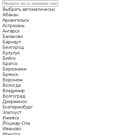
Выбрать автоматически
Абакан
Архангельск
Астрахань
Ангарск
Балаково
Барнаул
Белгород
Бузулук
Бийск
Братск
Березники
Брянск
Воронеж
Вологда
Владимир
Волгоград
Дзержинск
Екатеринбург
Златоуст
Ижевск
Йошкар-Ола
Иваново
Иркутск