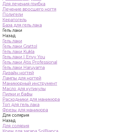
Для лечения грибка
Лечение вросшего ногтя
Полигели
Кератогель
База для гель лака
Гель лаки
Назад
Гель лаки
Гель лаки Grattol
Гель лаки Kukla
Гель лаки I Envy You
Гель лаки Atis Professional
Гель лаки Haruyama
Дизайн ногтей
Лампы для ногтей
Маникюрный инструмент
Масло для кутикулы
Пилки и бафы
Расходники для маникюра
Топ для гель лака
Фрезы для маникюра
Для солярия
Назад
Для солярия
Крем для загара SolBianca