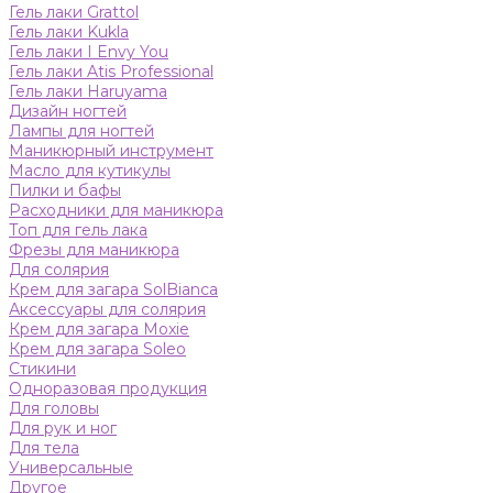
Гель лаки Grattol
Гель лаки Kukla
Гель лаки I Envy You
Гель лаки Atis Professional
Гель лаки Haruyama
Дизайн ногтей
Лампы для ногтей
Маникюрный инструмент
Масло для кутикулы
Пилки и бафы
Расходники для маникюра
Топ для гель лака
Фрезы для маникюра
Для солярия
Крем для загара SolBianca
Аксессуары для солярия
Крем для загара Moxie
Крем для загара Soleo
Стикини
Одноразовая продукция
Для головы
Для рук и ног
Для тела
Универсальные
Другое