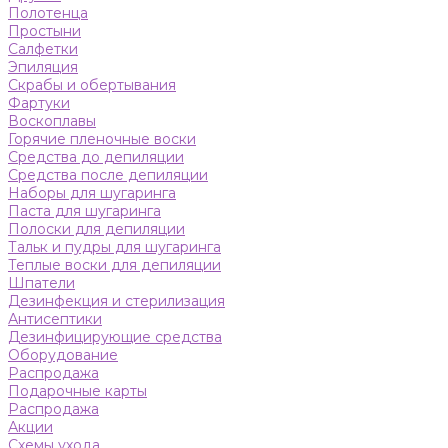
Полотенца
Простыни
Салфетки
Эпиляция
Скрабы и обертывания
Фартуки
Воскоплавы
Горячие пленочные воски
Средства до депиляции
Средства после депиляции
Наборы для шугаринга
Паста для шугаринга
Полоски для депиляции
Тальк и пудры для шугаринга
Теплые воски для депиляции
Шпатели
Дезинфекция и стерилизация
Антисептики
Дезинфицирующие средства
Оборудование
Распродажа
Подарочные карты
Распродажа
Акции
Схемы ухода