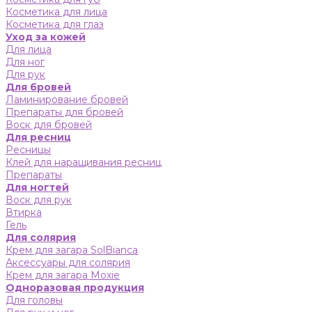
Косметика для лица
Косметика для глаз
Уход за кожей
Для лица
Для ног
Для рук
Для бровей
Ламинирование бровей
Препараты для бровей
Воск для бровей
Для ресниц
Ресницы
Клей для наращивания ресниц
Препараты
Для ногтей
Воск для рук
Втирка
Гель
Для солярия
Крем для загара SolBianca
Аксессуары для солярия
Крем для загара Moxie
Одноразовая продукция
Для головы