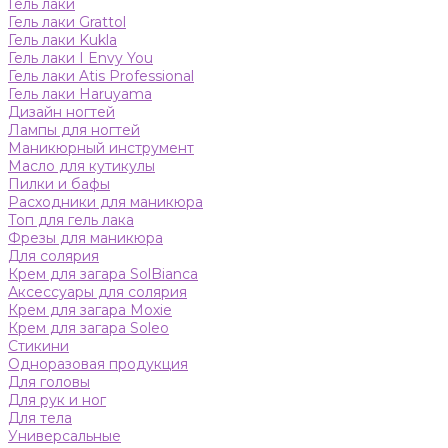
Гель лаки
Гель лаки Grattol
Гель лаки Kukla
Гель лаки I Envy You
Гель лаки Atis Professional
Гель лаки Haruyama
Дизайн ногтей
Лампы для ногтей
Маникюрный инструмент
Масло для кутикулы
Пилки и бафы
Расходники для маникюра
Топ для гель лака
Фрезы для маникюра
Для солярия
Крем для загара SolBianca
Аксессуары для солярия
Крем для загара Moxie
Крем для загара Soleo
Стикини
Одноразовая продукция
Для головы
Для рук и ног
Для тела
Универсальные