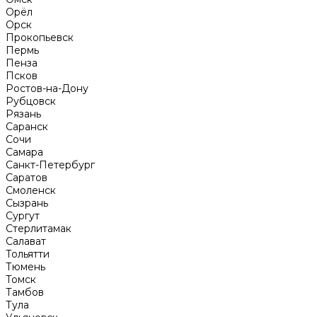
Орёл
Орск
Прокопьевск
Пермь
Пенза
Псков
Ростов-на-Дону
Рубцовск
Рязань
Саранск
Сочи
Самара
Санкт-Петербург
Саратов
Смоленск
Сызрань
Сургут
Стерлитамак
Салават
Тольятти
Тюмень
Томск
Тамбов
Тула