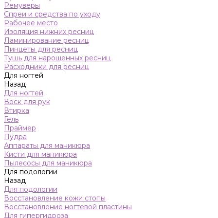
Ремуверы
Спреи и средства по уходу
Рабочее место
Изоляция нижних ресниц
Ламинирование ресниц
Пинцеты для ресниц
Тушь для нарощенных ресниц
Расходники для ресниц
Для ногтей
Назад
Для ногтей
Воск для рук
Втирка
Гель
Праймер
Пудра
Аппараты для маникюра
Кисти для маникюра
Пылесосы для маникюра
Для подологии
Назад
Для подологии
Восстановление кожи стопы
Восстановление ногтевой пластины
Для гипергидроза