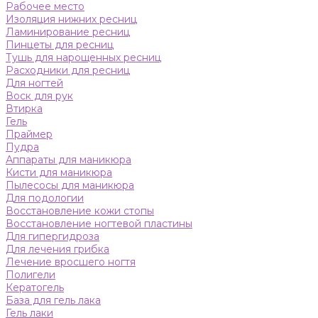
Рабочее место
Изоляция нижних ресниц
Ламинирование ресниц
Пинцеты для ресниц
Тушь для нарощенных ресниц
Расходники для ресниц
Для ногтей
Воск для рук
Втирка
Гель
Праймер
Пудра
Аппараты для маникюра
Кисти для маникюра
Пылесосы для маникюра
Для подологии
Восстановление кожи стопы
Восстановление ногтевой пластины
Для гипергидроза
Для лечения грибка
Лечение вросшего ногтя
Полигели
Кератогель
База для гель лака
Гель лаки