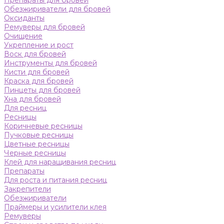
Препараты для бровей
Обезжириватели для бровей
Оксиданты
Ремуверы для бровей
Очищение
Укрепление и рост
Воск для бровей
Инструменты для бровей
Кисти для бровей
Краска для бровей
Пинцеты для бровей
Хна для бровей
Для ресниц
Ресницы
Коричневые ресницы
Пучковые ресницы
Цветные ресницы
Черные ресницы
Клей для наращивания ресниц
Препараты
Для роста и питания ресниц
Закрепители
Обезжириватели
Праймеры и усилители клея
Ремуверы