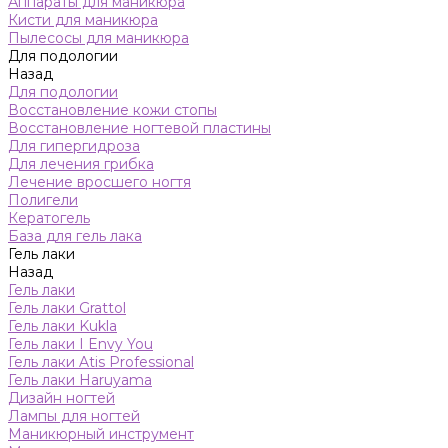
Аппараты для маникюра
Кисти для маникюра
Пылесосы для маникюра
Для подологии
Назад
Для подологии
Восстановление кожи стопы
Восстановление ногтевой пластины
Для гипергидроза
Для лечения грибка
Лечение вросшего ногтя
Полигели
Кератогель
База для гель лака
Гель лаки
Назад
Гель лаки
Гель лаки Grattol
Гель лаки Kukla
Гель лаки I Envy You
Гель лаки Atis Professional
Гель лаки Haruyama
Дизайн ногтей
Лампы для ногтей
Маникюрный инструмент