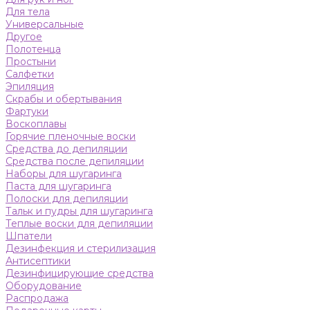
Для тела
Универсальные
Другое
Полотенца
Простыни
Салфетки
Эпиляция
Скрабы и обертывания
Фартуки
Воскоплавы
Горячие пленочные воски
Средства до депиляции
Средства после депиляции
Наборы для шугаринга
Паста для шугаринга
Полоски для депиляции
Тальк и пудры для шугаринга
Теплые воски для депиляции
Шпатели
Дезинфекция и стерилизация
Антисептики
Дезинфицирующие средства
Оборудование
Распродажа