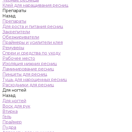
Черные ресницы
Клей для наращивания ресниц
Препараты
Назад
Препараты
Для роста и питания ресниц
Закрепители
Обезжириватели
Праймеры и усилители клея
Ремуверы
Спреи и средства по уходу
Рабочее место
Изоляция нижних ресниц
Ламинирование ресниц
Пинцеты для ресниц
Тушь для нарощенных ресниц
Расходники для ресниц
Для ногтей
Назад
Для ногтей
Воск для рук
Втирка
Гель
Праймер
Пудра