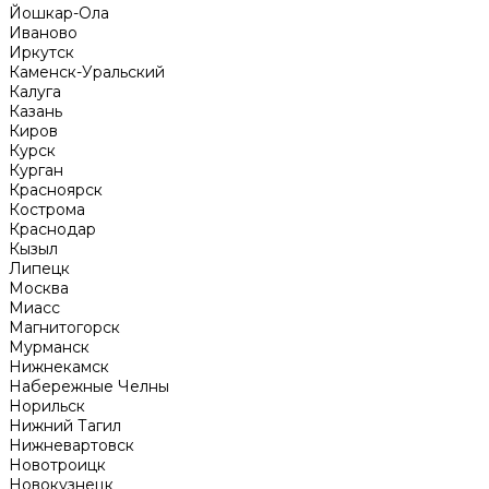
Йошкар-Ола
Иваново
Иркутск
Каменск-Уральский
Калуга
Казань
Киров
Курск
Курган
Красноярск
Кострома
Краснодар
Кызыл
Липецк
Москва
Миасс
Магнитогорск
Мурманск
Нижнекамск
Набережные Челны
Норильск
Нижний Тагил
Нижневартовск
Новотроицк
Новокузнецк