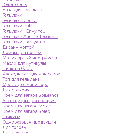
Кератогель
База для гель лака
Гель лаки
Гель лаки Grattol
Гель лаки Kukla
Гель лаки I Envy You
Гель лаки Atis Professional
Гель лаки Haruyama
Дизайн ногтей
Лампы для ногтей
Маникюрный инструмент
Масло для кутикулы
Пилки и бафы
Расходники для маникюра
Топ для гель лака
Фрезы для маникюра
Для солярия
Крем для загара SolBianca
Аксессуары для солярия
Крем для загара Moxie
Крем для загара Soleo
Стикини
Одноразовая продукция
Для головы
Для рук и ног