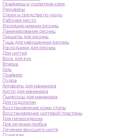
Праймеры и усилители клея
Ремуверы
Спреи и средства по уходу
Рабочее место
Изоляция нижних ресниц
Ламинирование ресниц
Пинцеты для ресниц
Тушь для нарощенных ресниц
Расходники для ресниц
Для ногтей
Воск для рук
Втирка
Гель
Праймер
Пудра
Аппараты для маникюра
Кисти для маникюра
Пылесосы для маникюра
Для подологии
Восстановление кожи стопы
Восстановление ногтевой пластины
Для гипергидроза
Для лечения грибка
Лечение вросшего ногтя
Полигели