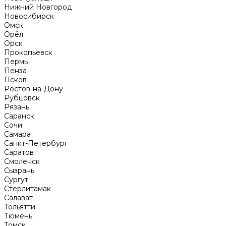
Нижний Новгород
Новосибирск
Омск
Орёл
Орск
Прокопьевск
Пермь
Пенза
Псков
Ростов-на-Дону
Рубцовск
Рязань
Саранск
Сочи
Самара
Санкт-Петербург
Саратов
Смоленск
Сызрань
Сургут
Стерлитамак
Салават
Тольятти
Тюмень
Томск