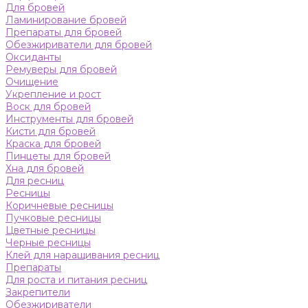
Для бровей
Ламинирование бровей
Препараты для бровей
Обезжириватели для бровей
Оксиданты
Ремуверы для бровей
Очищение
Укрепление и рост
Воск для бровей
Инструменты для бровей
Кисти для бровей
Краска для бровей
Пинцеты для бровей
Хна для бровей
Для ресниц
Ресницы
Коричневые ресницы
Пучковые ресницы
Цветные ресницы
Черные ресницы
Клей для наращивания ресниц
Препараты
Для роста и питания ресниц
Закрепители
Обезжириватели