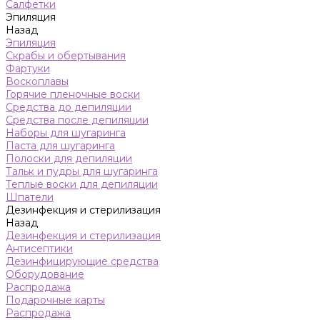
Салфетки
Эпиляция
Назад
Эпиляция
Скрабы и обертывания
Фартуки
Воскоплавы
Горячие пленочные воски
Средства до депиляции
Средства после депиляции
Наборы для шугаринга
Паста для шугаринга
Полоски для депиляции
Тальк и пудры для шугаринга
Теплые воски для депиляции
Шпатели
Дезинфекция и стерилизация
Назад
Дезинфекция и стерилизация
Антисептики
Дезинфицирующие средства
Оборудование
Распродажа
Подарочные карты
Распродажа