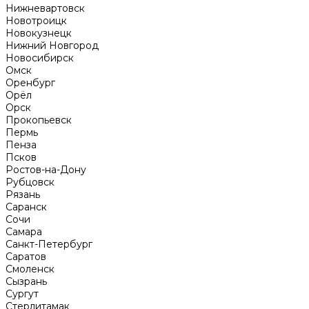
Нижневартовск
Новотроицк
Новокузнецк
Нижний Новгород
Новосибирск
Омск
Оренбург
Орёл
Орск
Прокопьевск
Пермь
Пенза
Псков
Ростов-на-Дону
Рубцовск
Рязань
Саранск
Сочи
Самара
Санкт-Петербург
Саратов
Смоленск
Сызрань
Сургут
Стерлитамак