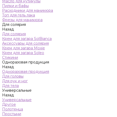
Масло для кутикулы
Пилки и бафы
Расходники для маникюра
Топ для гель лака
Фрезы для маникюра
Для солярия
Назад
Для солярия
Крем для загара SolBianca
Аксессуары для солярия
Крем для загара Moxie
Крем для загара Soleo
Стикини
Одноразовая продукция
Назад
Одноразовая продукция
Для головы
Для рук и ног
Для тела
Универсальные
Назад
Универсальные
Другое
Полотенца
Простыни