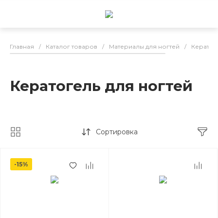
Главная
/
Каталог товаров
/
Материалы для ногтей
/
Кератог
Кератогель для ногтей
Сортировка
-15%