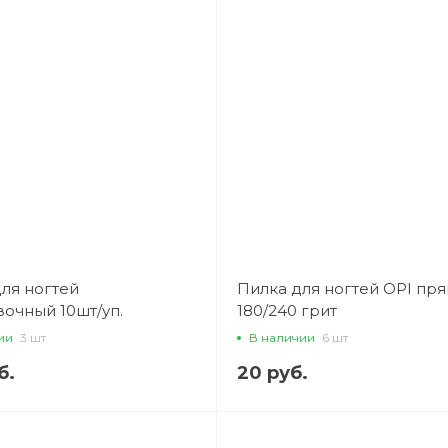
ля ногтей
Пилка для ногтей OPI пр
очный 10шт/уп.
180/240 грит
ии
3 шт
В наличии
6 шт
б.
20 руб.