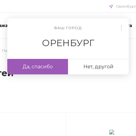
Оренбур
ажа
Акции
Схемы ухода
Доставка и оплата
ВАШ ГОРОД
ОРЕНБУРГ
Пилки и бафы для ногтей
Да, спасибо
Нет, другой
тей