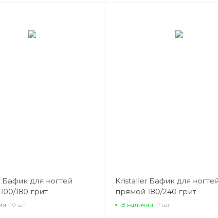
er Бафик для ногтей
Kristaller Бафик для ногте
100/180 грит
прямой 180/240 грит
ии
10 шт
В наличии
11 шт