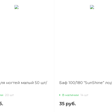
ля ногтей малый 50 шт/
Баф 100/180 “SunShine” ло
ии
20 шт
В наличии
14 шт
б.
35 руб.