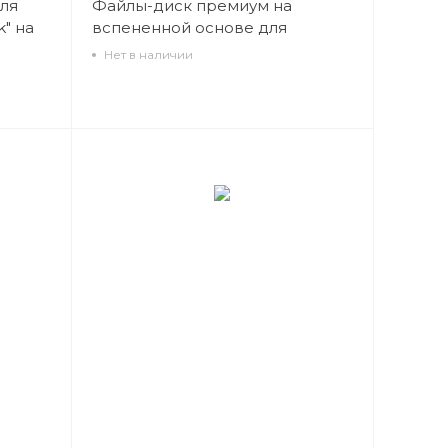
для
Файлы-диск премиум на
" на
вспененной основе для
0шт
педикюра
Нет в наличии