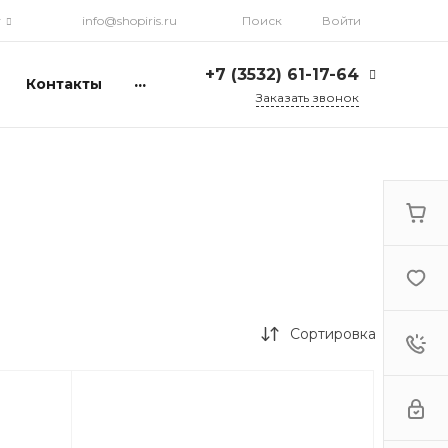
г
info@shopiris.ru
Поиск
Войти
+7 (3532) 61-17-64
...
Контакты
Заказать звонок
+7 (3532) 61-17-64
г. Оренбург, ул.
Кирова, д. 13, Гостиный
двор, 2 этаж
Ежедневно: с 10:00 до
21:00
info@shopiris.ru
+7 (3532) 61-17-61
Обучение в студии
красоты Iris
Сортировка
Ежедневно 10:00 - 21:00
info@iris56.ru
+7 (922) 841-83-98
info@shopiris.ru