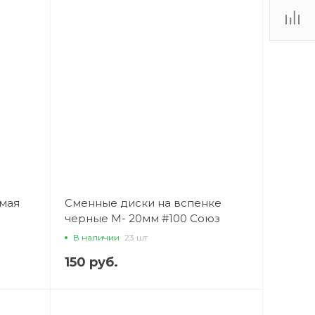
ямая
Сменные диски на вспенке
черные M- 20мм #100 Союз
Мастеров
В наличии
23 шт
150 руб.