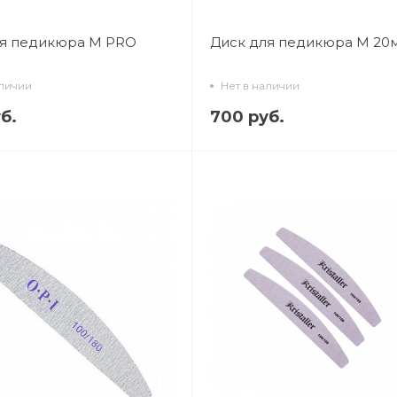
ля педикюра M PRO
Диск для педикюра M 20
аличии
Нет в наличии
б.
700 руб.