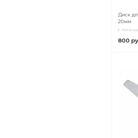
Диск д
20мм
Нет в н
800 ру