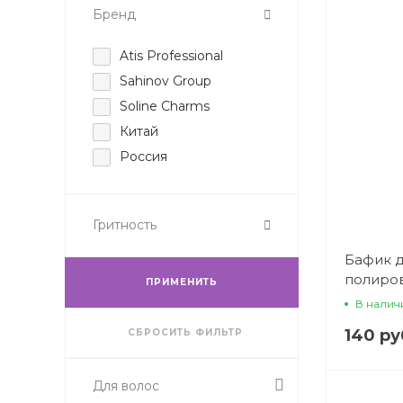
Бренд
Atis Professional
Sahinov Group
Soline Charms
Китай
Россия
Гритность
Бафик д
полиров
ПРИМЕНИТЬ
В налич
140 ру
СБРОСИТЬ ФИЛЬТР
Для волос