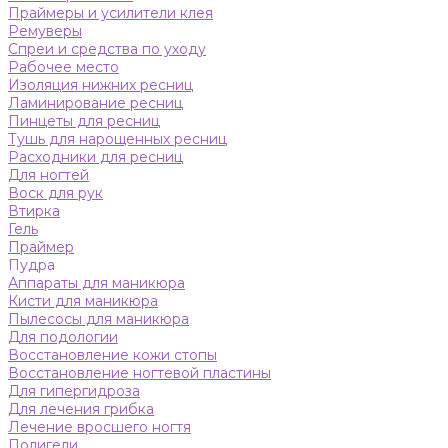
Праймеры и усилители клея
Ремуверы
Спреи и средства по уходу
Рабочее место
Изоляция нижних ресниц
Ламинирование ресниц
Пинцеты для ресниц
Тушь для нарощенных ресниц
Расходники для ресниц
Для ногтей
Воск для рук
Втирка
Гель
Праймер
Пудра
Аппараты для маникюра
Кисти для маникюра
Пылесосы для маникюра
Для подологии
Восстановление кожи стопы
Восстановление ногтевой пластины
Для гипергидроза
Для лечения грибка
Лечение вросшего ногтя
Полигели