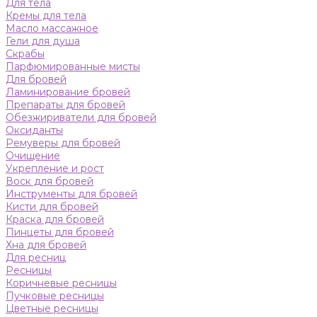
Для тела
Кремы для тела
Масло массажное
Гели для душа
Скрабы
Парфюмированные мисты
Для бровей
Ламинирование бровей
Препараты для бровей
Обезжириватели для бровей
Оксиданты
Ремуверы для бровей
Очищение
Укрепление и рост
Воск для бровей
Инструменты для бровей
Кисти для бровей
Краска для бровей
Пинцеты для бровей
Хна для бровей
Для ресниц
Ресницы
Коричневые ресницы
Пучковые ресницы
Цветные ресницы