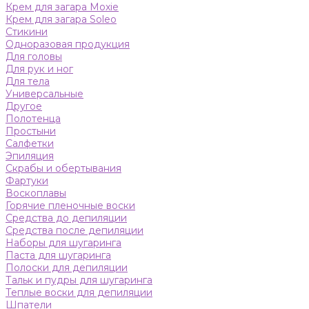
Крем для загара Moxie
Крем для загара Soleo
Стикини
Одноразовая продукция
Для головы
Для рук и ног
Для тела
Универсальные
Другое
Полотенца
Простыни
Салфетки
Эпиляция
Скрабы и обертывания
Фартуки
Воскоплавы
Горячие пленочные воски
Средства до депиляции
Средства после депиляции
Наборы для шугаринга
Паста для шугаринга
Полоски для депиляции
Тальк и пудры для шугаринга
Теплые воски для депиляции
Шпатели