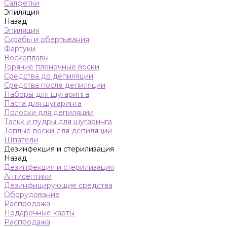
Салфетки
Эпиляция
Назад
Эпиляция
Скрабы и обертывания
Фартуки
Воскоплавы
Горячие пленочные воски
Средства до депиляции
Средства после депиляции
Наборы для шугаринга
Паста для шугаринга
Полоски для депиляции
Тальк и пудры для шугаринга
Теплые воски для депиляции
Шпатели
Дезинфекция и стерилизация
Назад
Дезинфекция и стерилизация
Антисептики
Дезинфицирующие средства
Оборудование
Распродажа
Подарочные карты
Распродажа