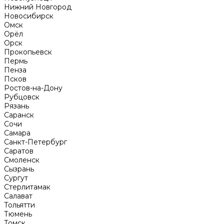
Нижний Новгород
Новосибирск
Омск
Орёл
Орск
Прокопьевск
Пермь
Пенза
Псков
Ростов-на-Дону
Рубцовск
Рязань
Саранск
Сочи
Самара
Санкт-Петербург
Саратов
Смоленск
Сызрань
Сургут
Стерлитамак
Салават
Тольятти
Тюмень
Томск