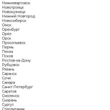
Нижневартовск
Новотроицк
Новокузнецк
Нижний Новгород
Новосибирск
Омск
Оренбург
Орёл
Орск
Прокопьевск
Пермь
Пенза
Псков
Ростов-на-Дону
Рубцовск
Рязань
Саранск
Сочи
Самара
Санкт-Петербург
Саратов
Смоленск
Сызрань
Сургут
Стерлитамак