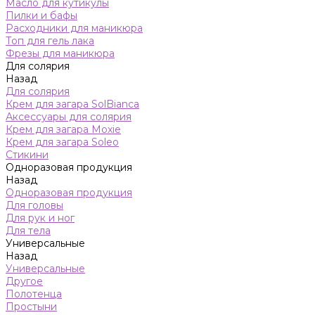
Масло для кутикулы
Пилки и бафы
Расходники для маникюра
Топ для гель лака
Фрезы для маникюра
Для солярия
Назад
Для солярия
Крем для загара SolBianca
Аксессуары для солярия
Крем для загара Moxie
Крем для загара Soleo
Стикини
Одноразовая продукция
Назад
Одноразовая продукция
Для головы
Для рук и ног
Для тела
Универсальные
Назад
Универсальные
Другое
Полотенца
Простыни