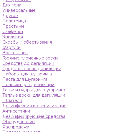
Для тела
Универсальные
Другое
Полотенца
Простыни
Салфетки
Эпиляция
Скрабы и обертывания
Фартуки
Воскоплавы
Горячие пленочные воски
Средства до депиляции
Средства после депиляции
Наборы для шугаринга
Паста для шугаринга
Полоски для депиляции
Тальк и пудры для шугаринга
Теплые воски для депиляции
Шпатели
Дезинфекция и стерилизация
Антисептики
Дезинфицирующие средства
Оборудование
Распродажа