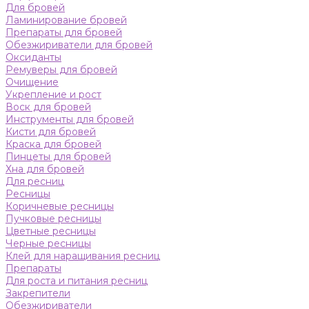
Для бровей
Ламинирование бровей
Препараты для бровей
Обезжириватели для бровей
Оксиданты
Ремуверы для бровей
Очищение
Укрепление и рост
Воск для бровей
Инструменты для бровей
Кисти для бровей
Краска для бровей
Пинцеты для бровей
Хна для бровей
Для ресниц
Ресницы
Коричневые ресницы
Пучковые ресницы
Цветные ресницы
Черные ресницы
Клей для наращивания ресниц
Препараты
Для роста и питания ресниц
Закрепители
Обезжириватели