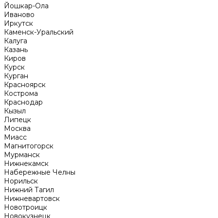
Йошкар-Ола
Иваново
Иркутск
Каменск-Уральский
Калуга
Казань
Киров
Курск
Курган
Красноярск
Кострома
Краснодар
Кызыл
Липецк
Москва
Миасс
Магнитогорск
Мурманск
Нижнекамск
Набережные Челны
Норильск
Нижний Тагил
Нижневартовск
Новотроицк
Новокузнецк