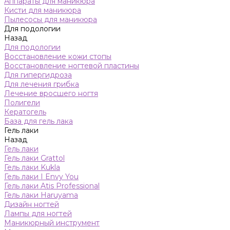
Аппараты для маникюра
Кисти для маникюра
Пылесосы для маникюра
Для подологии
Назад
Для подологии
Восстановление кожи стопы
Восстановление ногтевой пластины
Для гипергидроза
Для лечения грибка
Лечение вросшего ногтя
Полигели
Кератогель
База для гель лака
Гель лаки
Назад
Гель лаки
Гель лаки Grattol
Гель лаки Kukla
Гель лаки I Envy You
Гель лаки Atis Professional
Гель лаки Haruyama
Дизайн ногтей
Лампы для ногтей
Маникюрный инструмент