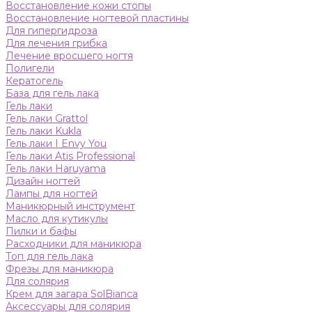
Восстановление кожи стопы
Восстановление ногтевой пластины
Для гипергидроза
Для лечения грибка
Лечение вросшего ногтя
Полигели
Кератогель
База для гель лака
Гель лаки
Гель лаки Grattol
Гель лаки Kukla
Гель лаки I Envy You
Гель лаки Atis Professional
Гель лаки Haruyama
Дизайн ногтей
Лампы для ногтей
Маникюрный инструмент
Масло для кутикулы
Пилки и бафы
Расходники для маникюра
Топ для гель лака
Фрезы для маникюра
Для солярия
Крем для загара SolBianca
Аксессуары для солярия