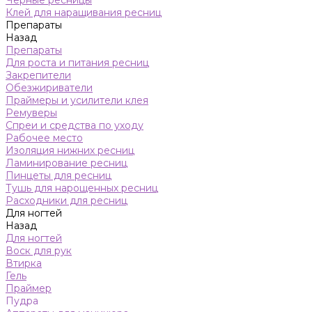
Черные ресницы
Клей для наращивания ресниц
Препараты
Назад
Препараты
Для роста и питания ресниц
Закрепители
Обезжириватели
Праймеры и усилители клея
Ремуверы
Спреи и средства по уходу
Рабочее место
Изоляция нижних ресниц
Ламинирование ресниц
Пинцеты для ресниц
Тушь для нарощенных ресниц
Расходники для ресниц
Для ногтей
Назад
Для ногтей
Воск для рук
Втирка
Гель
Праймер
Пудра