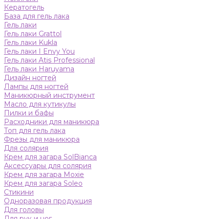
Кератогель
База для гель лака
Гель лаки
Гель лаки Grattol
Гель лаки Kukla
Гель лаки I Envy You
Гель лаки Atis Professional
Гель лаки Haruyama
Дизайн ногтей
Лампы для ногтей
Маникюрный инструмент
Масло для кутикулы
Пилки и бафы
Расходники для маникюра
Топ для гель лака
Фрезы для маникюра
Для солярия
Крем для загара SolBianca
Аксессуары для солярия
Крем для загара Moxie
Крем для загара Soleo
Стикини
Одноразовая продукция
Для головы
Для рук и ног