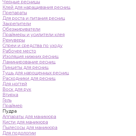
Черные ресницы
Клей для наращивания ресниц
Препараты
Для роста и питания ресниц
Закрепители
Обезжириватели
Праймеры и усилители клея
Ремуверы
Спреи и средства по уходу
Рабочее место
Изоляция нижних ресниц
Ламинирование ресниц
Пинцеты для ресниц
Тушь для нарощенных ресниц
Расходники для ресниц
Для ногтей
Воск для рук
Втирка
Гель
Праймер
Пудра
Аппараты для маникюра
Кисти для маникюра
Пылесосы для маникюра
Для подологии