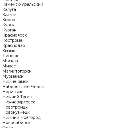
Каменск-Уральский
Калуга
Казань
Киров
Курск
Курган
Красноярск
Кострома
Краснодар
Кызыл
Липецк
Москва
Миасс
Магнитогорск
Мурманск
Нижнекамск
Набережные Челны
Норильск
Нижний Тагил
Нижневартовск
Новотроицк
Новокузнецк
Нижний Новгород
Новосибирск
Омск