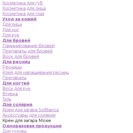
Косметика для губ
Косметика для лица
Косметика для глаз
Уход за кожей
Для лица
Для ног
Для рук
Для бровей
Ламинирование бровей
Препараты для бровей
Воск для бровей
Для ресниц
Ресницы
Клей для наращивания ресниц
Препараты
Для ногтей
Воск для рук
Втирка
Гель
Для солярия
Крем для загара SolBianca
Аксессуары для солярия
Крем для загара Moxie
Одноразовая продукция
Для головы