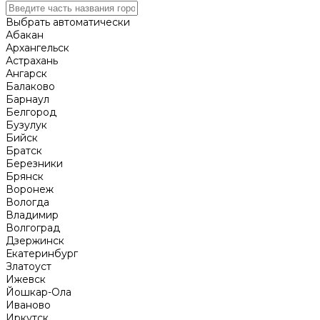
Выбрать автоматически
Абакан
Архангельск
Астрахань
Ангарск
Балаково
Барнаул
Белгород
Бузулук
Бийск
Братск
Березники
Брянск
Воронеж
Вологда
Владимир
Волгоград
Дзержинск
Екатеринбург
Златоуст
Ижевск
Йошкар-Ола
Иваново
Иркутск