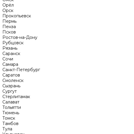
Орёл
Орск
Прокопьевск
Пермь
Пенза
Псков
Ростов-на-Дону
Рубцовск
Рязань
Саранск
Сочи
Самара
Санкт-Петербург
Саратов
Смоленск
Сызрань
Сургут
Стерлитамак
Салават
Тольятти
Тюмень
Томск
Тамбов
Тула