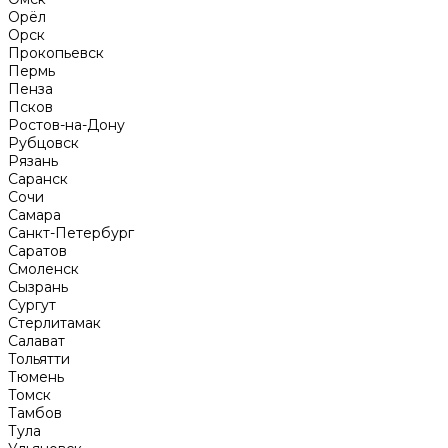
Орёл
Орск
Прокопьевск
Пермь
Пенза
Псков
Ростов-на-Дону
Рубцовск
Рязань
Саранск
Сочи
Самара
Санкт-Петербург
Саратов
Смоленск
Сызрань
Сургут
Стерлитамак
Салават
Тольятти
Тюмень
Томск
Тамбов
Тула