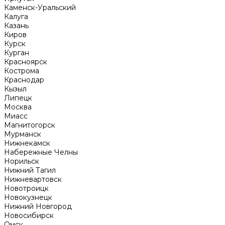
Каменск-Уральский
Калуга
Казань
Киров
Курск
Курган
Красноярск
Кострома
Краснодар
Кызыл
Липецк
Москва
Миасс
Магнитогорск
Мурманск
Нижнекамск
Набережные Челны
Норильск
Нижний Тагил
Нижневартовск
Новотроицк
Новокузнецк
Нижний Новгород
Новосибирск
Омск