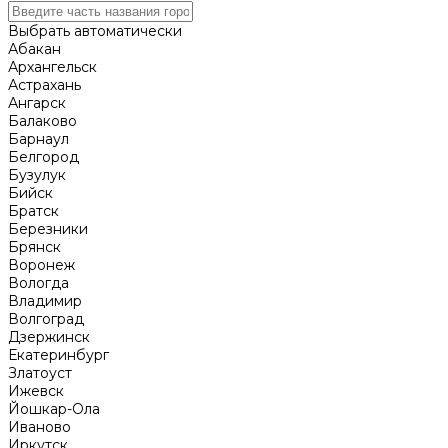
Выбрать автоматически
Абакан
Архангельск
Астрахань
Ангарск
Балаково
Барнаул
Белгород
Бузулук
Бийск
Братск
Березники
Брянск
Воронеж
Вологда
Владимир
Волгоград
Дзержинск
Екатеринбург
Златоуст
Ижевск
Йошкар-Ола
Иваново
Иркутск