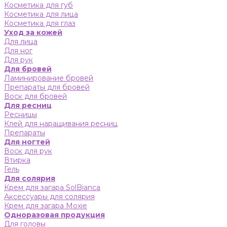
Косметика для губ
Косметика для лица
Косметика для глаз
Уход за кожей
Для лица
Для ног
Для рук
Для бровей
Ламинирование бровей
Препараты для бровей
Воск для бровей
Для ресниц
Ресницы
Клей для наращивания ресниц
Препараты
Для ногтей
Воск для рук
Втирка
Гель
Для солярия
Крем для загара SolBianca
Аксессуары для солярия
Крем для загара Moxie
Одноразовая продукция
Для головы