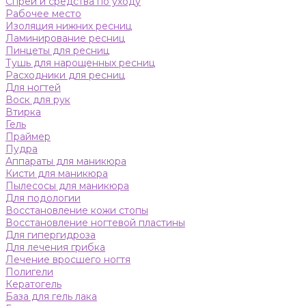
Спреи и средства по уходу
Рабочее место
Изоляция нижних ресниц
Ламинирование ресниц
Пинцеты для ресниц
Тушь для нарощенных ресниц
Расходники для ресниц
Для ногтей
Воск для рук
Втирка
Гель
Праймер
Пудра
Аппараты для маникюра
Кисти для маникюра
Пылесосы для маникюра
Для подологии
Восстановление кожи стопы
Восстановление ногтевой пластины
Для гипергидроза
Для лечения грибка
Лечение вросшего ногтя
Полигели
Кератогель
База для гель лака