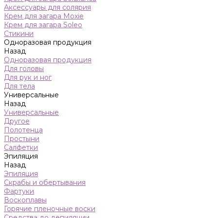
Аксессуары для солярия
Крем для загара Moxie
Крем для загара Soleo
Стикини
Одноразовая продукция
Назад
Одноразовая продукция
Для головы
Для рук и ног
Для тела
Универсальные
Назад
Универсальные
Другое
Полотенца
Простыни
Салфетки
Эпиляция
Назад
Эпиляция
Скрабы и обертывания
Фартуки
Воскоплавы
Горячие пленочные воски
Средства до депиляции