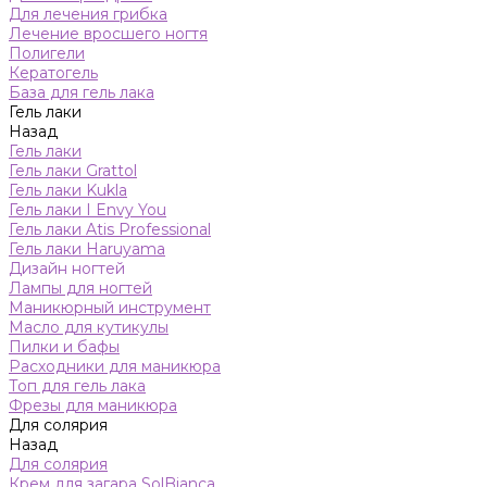
Для лечения грибка
Лечение вросшего ногтя
Полигели
Кератогель
База для гель лака
Гель лаки
Назад
Гель лаки
Гель лаки Grattol
Гель лаки Kukla
Гель лаки I Envy You
Гель лаки Atis Professional
Гель лаки Haruyama
Дизайн ногтей
Лампы для ногтей
Маникюрный инструмент
Масло для кутикулы
Пилки и бафы
Расходники для маникюра
Топ для гель лака
Фрезы для маникюра
Для солярия
Назад
Для солярия
Крем для загара SolBianca