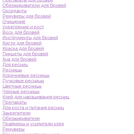
Препараты для бровей
Обезжириватели для бровей
Оксиданты
Ремуверы для бровей
Очищение
Укрепление и рост
Воск для бровей
Инструменты для бровей
Кисти для бровей
Краска для бровей
Пинцеты для бровей
Хна для бровей
Для ресниц
Ресницы
Коричневые ресницы
Пучковые ресницы
Цветные ресницы
Черные ресницы
Клей для наращивания ресниц
Препараты
Для роста и питания ресниц
Закрепители
Обезжириватели
Праймеры и усилители клея
Ремуверы