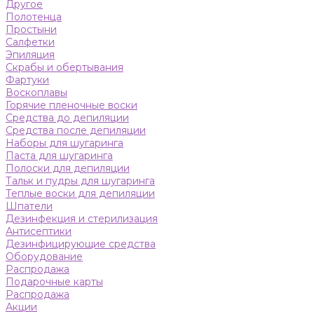
Другое
Полотенца
Простыни
Салфетки
Эпиляция
Скрабы и обертывания
Фартуки
Воскоплавы
Горячие пленочные воски
Средства до депиляции
Средства после депиляции
Наборы для шугаринга
Паста для шугаринга
Полоски для депиляции
Тальк и пудры для шугаринга
Теплые воски для депиляции
Шпатели
Дезинфекция и стерилизация
Антисептики
Дезинфицирующие средства
Оборудование
Распродажа
Подарочные карты
Распродажа
Акции