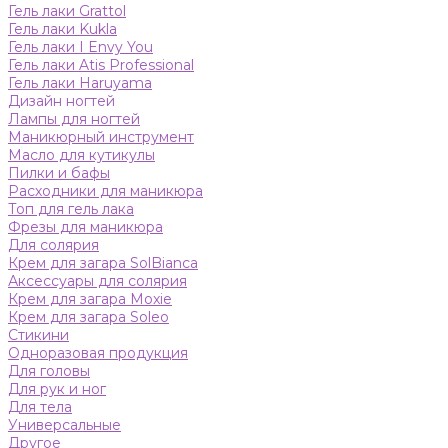
Гель лаки Grattol
Гель лаки Kukla
Гель лаки I Envy You
Гель лаки Atis Professional
Гель лаки Haruyama
Дизайн ногтей
Лампы для ногтей
Маникюрный инструмент
Масло для кутикулы
Пилки и бафы
Расходники для маникюра
Топ для гель лака
Фрезы для маникюра
Для солярия
Крем для загара SolBianca
Аксессуары для солярия
Крем для загара Moxie
Крем для загара Soleo
Стикини
Одноразовая продукция
Для головы
Для рук и ног
Для тела
Универсальные
Другое