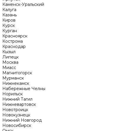
Каменск-Уральский
Калуга
Казань
Киров
Курск
Курган
Красноярск
Кострома
Краснодар
Кызыл
Липецк
Москва
Миасс
Магнитогорск
Мурманск
Нижнекамск
Набережные Челны
Норильск
Нижний Тагил
Нижневартовск
Новотроицк
Новокузнецк
Нижний Новгород
Новосибирск
Омск