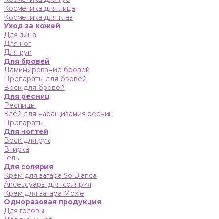
Косметика для лица
Косметика для глаз
Уход за кожей
Для лица
Для ног
Для рук
Для бровей
Ламинирование бровей
Препараты для бровей
Воск для бровей
Для ресниц
Ресницы
Клей для наращивания ресниц
Препараты
Для ногтей
Воск для рук
Втирка
Гель
Для солярия
Крем для загара SolBianca
Аксессуары для солярия
Крем для загара Moxie
Одноразовая продукция
Для головы