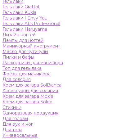
Гель лаки
Гель лаки Grattol
Гель лаки Kukla
Гель лаки I Envy You
Гель лаки Atis Professional
Гель лаки Haruyama
Дизайн ногтей
Лампы для ногтей
Маникюрный инструмент
Масло для кутикулы
Пилки и бафы
Расходники для маникюра
Топ для гель лака
Фрезы для маникюра
Для солярия
Крем для загара SolBianca
Аксессуары для солярия
Крем для загара Moxie
Крем для загара Soleo
Стикини
Одноразовая продукция
Для головы
Для рук и ног
Для тела
Универсальные