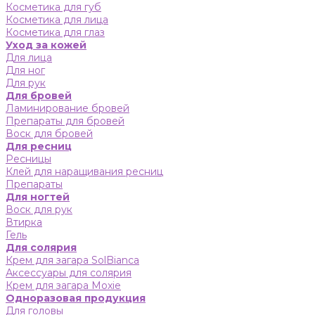
Косметика для губ
Косметика для лица
Косметика для глаз
Уход за кожей
Для лица
Для ног
Для рук
Для бровей
Ламинирование бровей
Препараты для бровей
Воск для бровей
Для ресниц
Ресницы
Клей для наращивания ресниц
Препараты
Для ногтей
Воск для рук
Втирка
Гель
Для солярия
Крем для загара SolBianca
Аксессуары для солярия
Крем для загара Moxie
Одноразовая продукция
Для головы