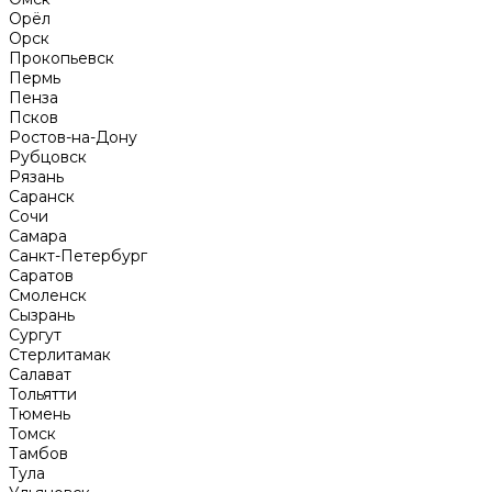
Орёл
Орск
Прокопьевск
Пермь
Пенза
Псков
Ростов-на-Дону
Рубцовск
Рязань
Саранск
Сочи
Самара
Санкт-Петербург
Саратов
Смоленск
Сызрань
Сургут
Стерлитамак
Салават
Тольятти
Тюмень
Томск
Тамбов
Тула