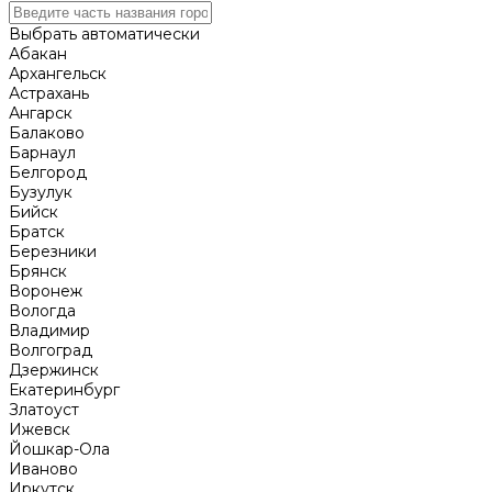
Выбрать автоматически
Абакан
Архангельск
Астрахань
Ангарск
Балаково
Барнаул
Белгород
Бузулук
Бийск
Братск
Березники
Брянск
Воронеж
Вологда
Владимир
Волгоград
Дзержинск
Екатеринбург
Златоуст
Ижевск
Йошкар-Ола
Иваново
Иркутск