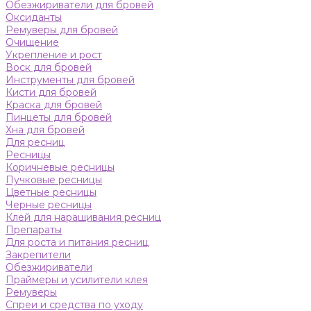
Обезжириватели для бровей
Оксиданты
Ремуверы для бровей
Очищение
Укрепление и рост
Воск для бровей
Инструменты для бровей
Кисти для бровей
Краска для бровей
Пинцеты для бровей
Хна для бровей
Для ресниц
Ресницы
Коричневые ресницы
Пучковые ресницы
Цветные ресницы
Черные ресницы
Клей для наращивания ресниц
Препараты
Для роста и питания ресниц
Закрепители
Обезжириватели
Праймеры и усилители клея
Ремуверы
Спреи и средства по уходу