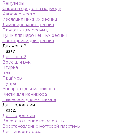
Ремуверы
Спреи и средства по уходу
Рабочее место
Изоляция нижних ресниц
Ламинирование ресниц
Пинцеты для ресниц
Тушь для нарощенных ресниц
Расходники для ресниц
Для ногтей
Назад
Для ногтей
Воск для рук
Втирка
Гель
Праймер
Пудра
Аппараты для маникюра
Кисти для маникюра
Пылесосы для маникюра
Для подологии
Назад
Для подологии
Восстановление кожи стопы
Восстановление ногтевой пластины
Для гипергидроза