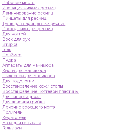
Рабочее место
Изоляция нижних ресниц
Ламинирование ресниц
Пинцеты для ресниц
Тушь для нарощенных ресниц
Расходники для ресниц
Для ногтей
Воск для рук
Втирка
Гель
Праймер
Пудра
Аппараты для маникюра
Кисти для маникюра
Пылесосы для маникюра
Для подологии
Восстановление кожи стопы
Восстановление ногтевой пластины
Для гипергидроза
Для лечения грибка
Лечение вросшего ногтя
Полигели
Кератогель
База для гель лака
Гель лаки