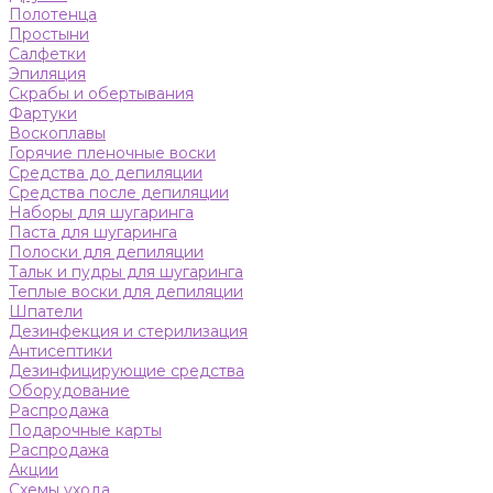
Полотенца
Простыни
Салфетки
Эпиляция
Скрабы и обертывания
Фартуки
Воскоплавы
Горячие пленочные воски
Средства до депиляции
Средства после депиляции
Наборы для шугаринга
Паста для шугаринга
Полоски для депиляции
Тальк и пудры для шугаринга
Теплые воски для депиляции
Шпатели
Дезинфекция и стерилизация
Антисептики
Дезинфицирующие средства
Оборудование
Распродажа
Подарочные карты
Распродажа
Акции
Схемы ухода