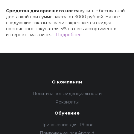
Средства для вросшего ногтя
купить с бесплатной
доставкой при сумме заказа от 3000 рублей. На все
следующие заказы за вами закрепляется скидка
постоянного покупателя 5% на весь ассортимент в
интернет - магазине.
…
Подробнее
О компании
Политика конфиденциальности
Реквизиты
Обучение
Приложение для iPhone
Приложение для Android