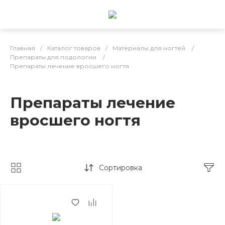
Главная
/
Каталог товаров
/
Материалы для ногтей
/
Препараты для подологии
/
Препараты лечение вросшего ногтя
Препараты лечение
вросшего ногтя
Сортировка