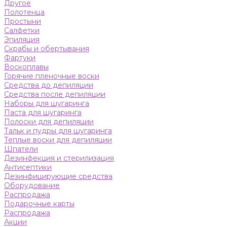
Другое
Полотенца
Простыни
Салфетки
Эпиляция
Скрабы и обертывания
Фартуки
Воскоплавы
Горячие пленочные воски
Средства до депиляции
Средства после депиляции
Наборы для шугаринга
Паста для шугаринга
Полоски для депиляции
Тальк и пудры для шугаринга
Теплые воски для депиляции
Шпатели
Дезинфекция и стерилизация
Антисептики
Дезинфицирующие средства
Оборудование
Распродажа
Подарочные карты
Распродажа
Акции