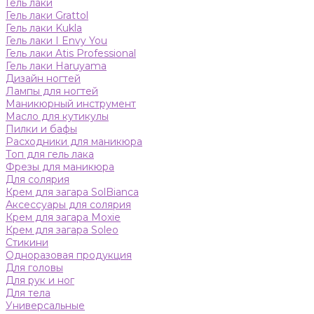
Гель лаки
Гель лаки Grattol
Гель лаки Kukla
Гель лаки I Envy You
Гель лаки Atis Professional
Гель лаки Haruyama
Дизайн ногтей
Лампы для ногтей
Маникюрный инструмент
Масло для кутикулы
Пилки и бафы
Расходники для маникюра
Топ для гель лака
Фрезы для маникюра
Для солярия
Крем для загара SolBianca
Аксессуары для солярия
Крем для загара Moxie
Крем для загара Soleo
Стикини
Одноразовая продукция
Для головы
Для рук и ног
Для тела
Универсальные