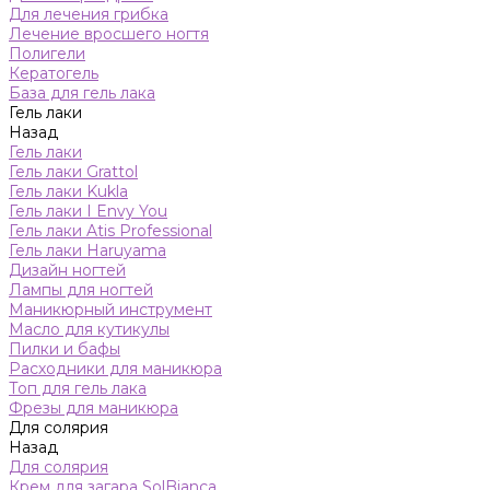
Для лечения грибка
Лечение вросшего ногтя
Полигели
Кератогель
База для гель лака
Гель лаки
Назад
Гель лаки
Гель лаки Grattol
Гель лаки Kukla
Гель лаки I Envy You
Гель лаки Atis Professional
Гель лаки Haruyama
Дизайн ногтей
Лампы для ногтей
Маникюрный инструмент
Масло для кутикулы
Пилки и бафы
Расходники для маникюра
Топ для гель лака
Фрезы для маникюра
Для солярия
Назад
Для солярия
Крем для загара SolBianca