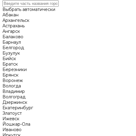
Выбрать автоматически
Абакан
Архангельск
Астрахань
Ангарск
Балаково
Барнаул
Белгород
Бузулук
Бийск
Братск
Березники
Брянск
Воронеж
Вологда
Владимир
Волгоград
Дзержинск
Екатеринбург
Златоуст
Ижевск
Йошкар-Ола
Иваново
Иркутск