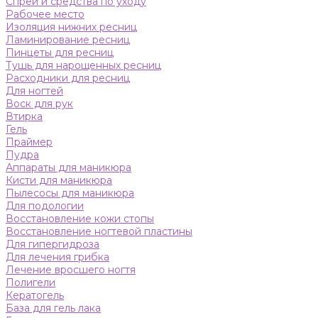
Спреи и средства по уходу
Рабочее место
Изоляция нижних ресниц
Ламинирование ресниц
Пинцеты для ресниц
Тушь для нарощенных ресниц
Расходники для ресниц
Для ногтей
Воск для рук
Втирка
Гель
Праймер
Пудра
Аппараты для маникюра
Кисти для маникюра
Пылесосы для маникюра
Для подологии
Восстановление кожи стопы
Восстановление ногтевой пластины
Для гипергидроза
Для лечения грибка
Лечение вросшего ногтя
Полигели
Кератогель
База для гель лака