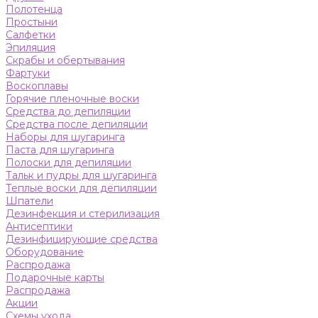
Полотенца
Простыни
Салфетки
Эпиляция
Скрабы и обертывания
Фартуки
Воскоплавы
Горячие пленочные воски
Средства до депиляции
Средства после депиляции
Наборы для шугаринга
Паста для шугаринга
Полоски для депиляции
Тальк и пудры для шугаринга
Теплые воски для депиляции
Шпатели
Дезинфекция и стерилизация
Антисептики
Дезинфицирующие средства
Оборудование
Распродажа
Подарочные карты
Распродажа
Акции
Схемы ухода