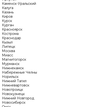
Каменск-Уральский
Калуга
Казань
Киров
Курск
Курган
Красноярск
Кострома
Краснодар
Кызыл
Липецк
Москва
Миасс
Магнитогорск
Мурманск
Нижнекамск
Набережные Челны
Норильск
Нижний Тагил
Нижневартовск
Новотроицк
Новокузнецк
Нижний Новгород
Новосибирск
Омск