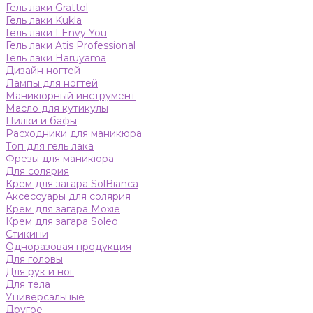
Гель лаки Grattol
Гель лаки Kukla
Гель лаки I Envy You
Гель лаки Atis Professional
Гель лаки Haruyama
Дизайн ногтей
Лампы для ногтей
Маникюрный инструмент
Масло для кутикулы
Пилки и бафы
Расходники для маникюра
Топ для гель лака
Фрезы для маникюра
Для солярия
Крем для загара SolBianca
Аксессуары для солярия
Крем для загара Moxie
Крем для загара Soleo
Стикини
Одноразовая продукция
Для головы
Для рук и ног
Для тела
Универсальные
Другое