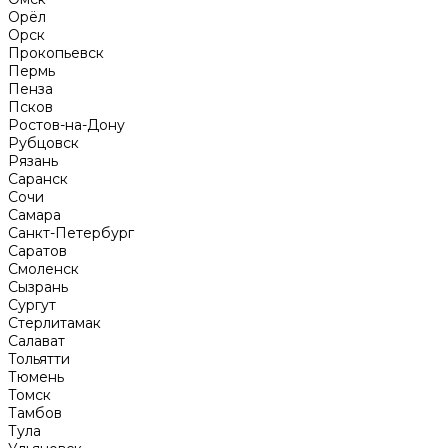
Орёл
Орск
Прокопьевск
Пермь
Пенза
Псков
Ростов-на-Дону
Рубцовск
Рязань
Саранск
Сочи
Самара
Санкт-Петербург
Саратов
Смоленск
Сызрань
Сургут
Стерлитамак
Салават
Тольятти
Тюмень
Томск
Тамбов
Тула