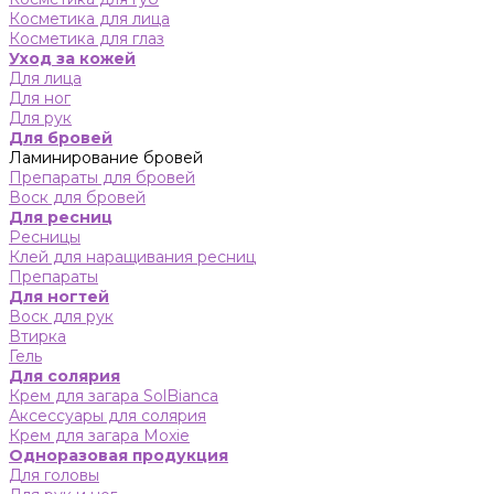
Косметика для лица
Косметика для глаз
Уход за кожей
Для лица
Для ног
Для рук
Для бровей
Ламинирование бровей
Препараты для бровей
Воск для бровей
Для ресниц
Ресницы
Клей для наращивания ресниц
Препараты
Для ногтей
Воск для рук
Втирка
Гель
Для солярия
Крем для загара SolBianca
Аксессуары для солярия
Крем для загара Moxie
Одноразовая продукция
Для головы