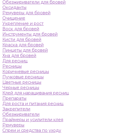
Обезжириватели для бровей
Оксиданты
Ремуверы для бровей
Очищение
Укрепление и рост
Воск для бровей
Инструменты для бровей
Кисти для бровей
Краска для бровей
Пинцеты для бровей
Хна для бровей
Для ресниц
Ресницы
Коричневые ресницы
Пучковые ресницы
Цветные ресницы
Черные ресницы
Клей для наращивания ресниц
Препараты
Для роста и питания ресниц
Закрепители
Обезжириватели
Праймеры и усилители клея
Ремуверы
Спреи и средства по уходу