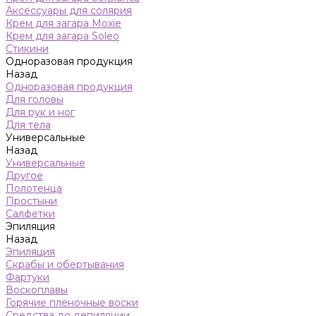
Аксессуары для солярия
Крем для загара Moxie
Крем для загара Soleo
Стикини
Одноразовая продукция
Назад
Одноразовая продукция
Для головы
Для рук и ног
Для тела
Универсальные
Назад
Универсальные
Другое
Полотенца
Простыни
Салфетки
Эпиляция
Назад
Эпиляция
Скрабы и обертывания
Фартуки
Воскоплавы
Горячие пленочные воски
Средства до депиляции