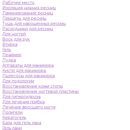
Рабочее место
Изоляция нижних ресниц
Ламинирование ресниц
Пинцеты для ресниц
Тушь для нарощенных ресниц
Расходники для ресниц
Для ногтей
Воск для рук
Втирка
Гель
Праймер
Пудра
Аппараты для маникюра
Кисти для маникюра
Пылесосы для маникюра
Для подологии
Восстановление кожи стопы
Восстановление ногтевой пластины
Для гипергидроза
Для лечения грибка
Лечение вросшего ногтя
Полигели
Кератогель
База для гель лака
Гель лаки