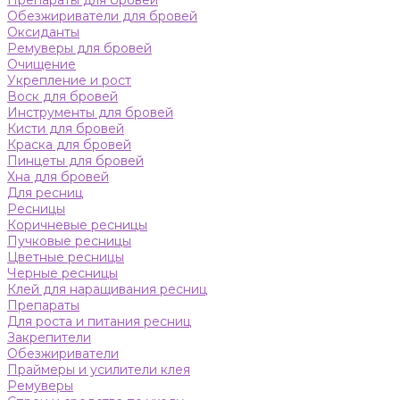
Препараты для бровей
Обезжириватели для бровей
Оксиданты
Ремуверы для бровей
Очищение
Укрепление и рост
Воск для бровей
Инструменты для бровей
Кисти для бровей
Краска для бровей
Пинцеты для бровей
Хна для бровей
Для ресниц
Ресницы
Коричневые ресницы
Пучковые ресницы
Цветные ресницы
Черные ресницы
Клей для наращивания ресниц
Препараты
Для роста и питания ресниц
Закрепители
Обезжириватели
Праймеры и усилители клея
Ремуверы