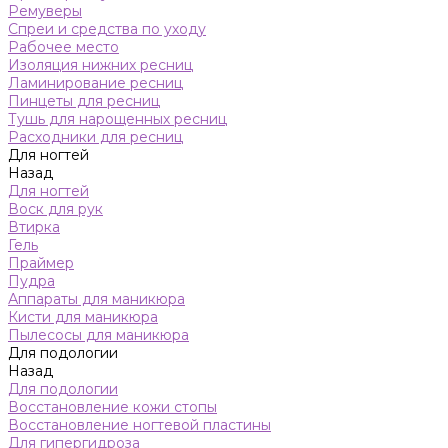
Ремуверы
Спреи и средства по уходу
Рабочее место
Изоляция нижних ресниц
Ламинирование ресниц
Пинцеты для ресниц
Тушь для нарощенных ресниц
Расходники для ресниц
Для ногтей
Назад
Для ногтей
Воск для рук
Втирка
Гель
Праймер
Пудра
Аппараты для маникюра
Кисти для маникюра
Пылесосы для маникюра
Для подологии
Назад
Для подологии
Восстановление кожи стопы
Восстановление ногтевой пластины
Для гипергидроза