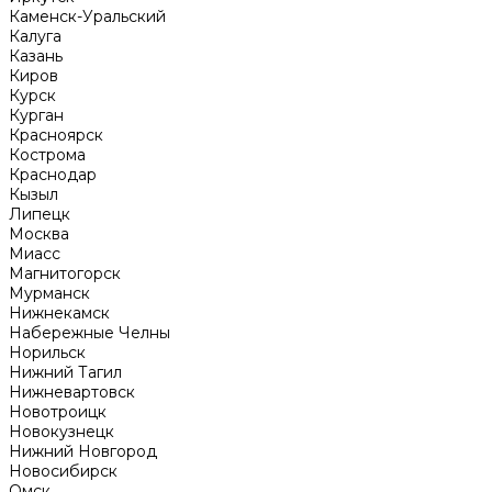
Каменск-Уральский
Калуга
Казань
Киров
Курск
Курган
Красноярск
Кострома
Краснодар
Кызыл
Липецк
Москва
Миасс
Магнитогорск
Мурманск
Нижнекамск
Набережные Челны
Норильск
Нижний Тагил
Нижневартовск
Новотроицк
Новокузнецк
Нижний Новгород
Новосибирск
Омск