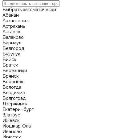
Выбрать автоматически
Абакан
Архангельск
Астрахань
Ангарск
Балаково
Барнаул
Белгород
Бузулук
Бийск
Братск
Березники
Брянск
Воронеж
Вологда
Владимир
Волгоград
Дзержинск
Екатеринбург
Златоуст
Ижевск
Йошкар-Ола
Иваново
Иркутск