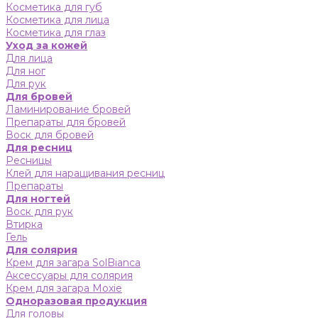
Косметика для губ
Косметика для лица
Косметика для глаз
Уход за кожей
Для лица
Для ног
Для рук
Для бровей
Ламинирование бровей
Препараты для бровей
Воск для бровей
Для ресниц
Ресницы
Клей для наращивания ресниц
Препараты
Для ногтей
Воск для рук
Втирка
Гель
Для солярия
Крем для загара SolBianca
Аксессуары для солярия
Крем для загара Moxie
Одноразовая продукция
Для головы