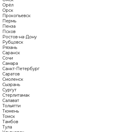
Орёл
Орск
Прокопьевск
Пермь
Пенза
Псков
Ростов-на-Дону
Рубцовск
Рязань
Саранск
Сочи
Самара
Санкт-Петербург
Саратов
Смоленск
Сызрань
Сургут
Стерлитамак
Салават
Тольятти
Тюмень
Томск
Тамбов
Тула