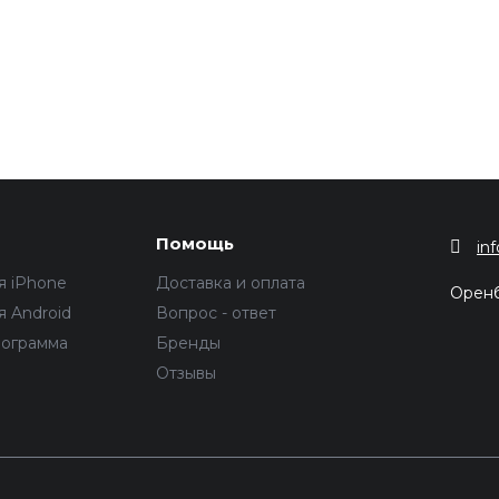
Помощь
in
я iPhone
Доставка и оплата
Орен
 Android
Вопрос - ответ
рограмма
Бренды
Отзывы