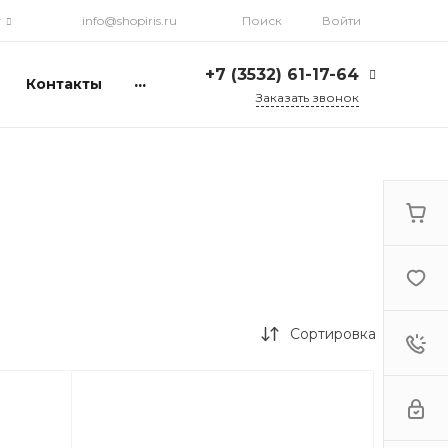
г
info@shopiris.ru
Поиск
Войти
+7 (3532) 61-17-64
...
Контакты
Заказать звонок
+7 (3532) 61-17-64
г. Оренбург, ул.
Кирова, д. 13, Гостиный
двор, 2 этаж
Ежедневно: с 10:00 до
21:00
info@shopiris.ru
+7 (3532) 61-17-61
Обучение в студии
красоты Iris
Сортировка
Ежедневно 10:00 - 21:00
info@iris56.ru
+7 (922) 841-83-98
info@shopiris.ru