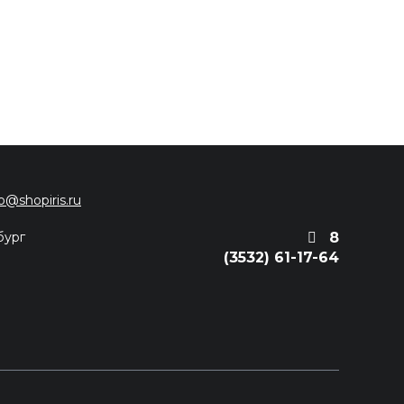
fo@shopiris.ru
бург
8
(3532) 61-17-64