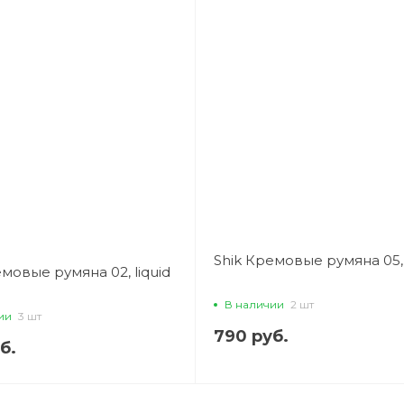
Shik Кремовые румяна 05, 
емовые румяна 02, liquid
В наличии
2 шт
ии
3 шт
790 руб.
б.