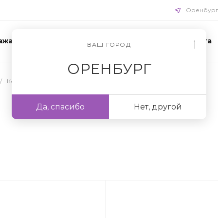
Оренбур
ажа
Акции
Схемы ухода
Доставка и оплата
ВАШ ГОРОД
ОРЕНБУРГ
/
Косметика для лица
/
Румяна
Да, спасибо
Нет, другой