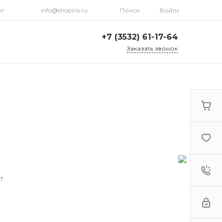
рг
info@shopiris.ru
Поиск
Войти
+7 (3532) 61-17-64
Заказать звонок
+7 (3532) 61-17-64
г. Оренбург, ул.
Кирова, д. 13, Гостиный
двор, 2 этаж
Ежедневно: с 10:00 до
21:00
info@shopiris.ru
+7 (3532) 61-17-61
Обучение в студии
красоты Iris
Ежедневно 10:00 - 21:00
шт
info@iris56.ru
+7 (922) 841-83-98
info@shopiris.ru