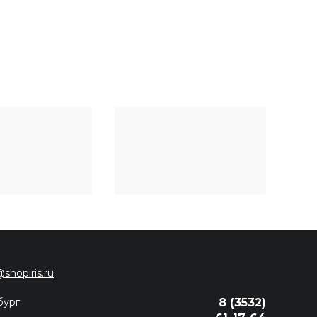
@shopiris.ru
бург
8 (3532)