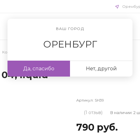
Оренбу
ВАШ ГОРОД
ОРЕНБУРГ
Косметика для лица
/
Румяна
Да, спасибо
Нет, другой
04, liquid
Артикул:
SH39
(1 отзыв)
В наличии: 2 
790 руб.