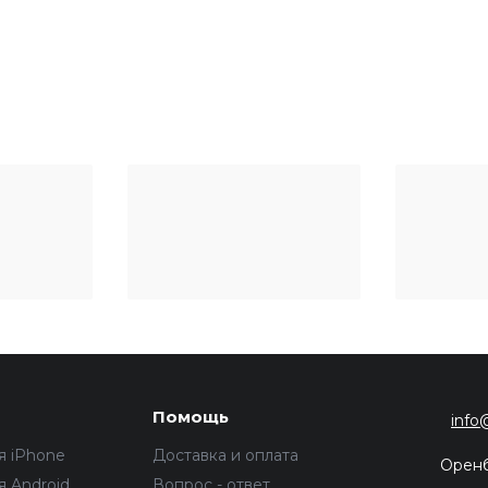
Помощь
info
я iPhone
Доставка и оплата
Орен
 Android
Вопрос - ответ