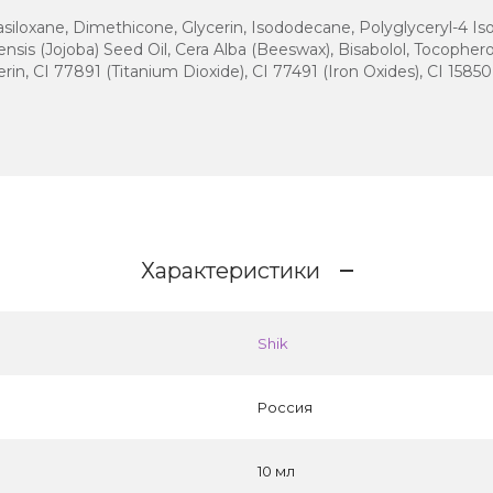
siloxane, Dimethicone, Glycerin, Isododecane, Polyglyceryl-4 I
sis (Jojoba) Seed Oil, Cera Alba (Beeswax), Bisabolol, Tocopherol
in, CI 77891 (Titanium Dioxide), CI 77491 (Iron Oxides), CI 15850
Характеристики
Shik
Россия
10 мл