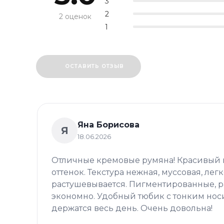
3
2
2 оценок
1
ОСТАВИТЬ ОТЗЫВ
Яна Борисова
Я
18.06.2026
Отличные кремовые румяна! Красивый 
оттенок. Текстура нежная, муссовая, лег
растушевывается. Пигментированные, 
экономно. Удобный тюбик с тонким нос
держатся весь день. Очень довольна!