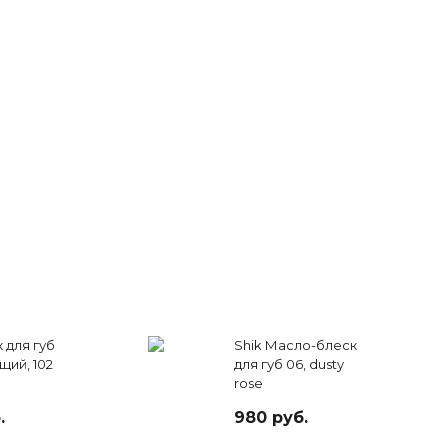
 для губ
Shik Масло-блеск
ий, 102
для губ 06, dusty
rose
.
980 руб.