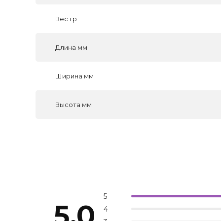
Вес гр
Длина мм
Ширина мм
Высота мм
5
5.0
4