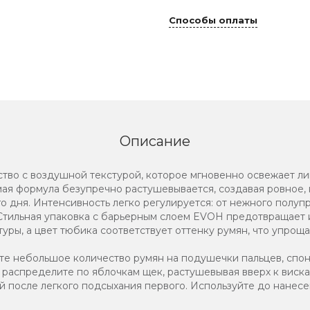
Способы оплаты
Описание
тво с воздушной текстурой, которое мгновенно освежает ли
ая формула безупречно растушевывается, создавая ровное,
о дня. Интенсивность легко регулируется: от нежного полуп
 Стильная упаковка с барьерным слоем EVOH предотвращает 
уры, а цвет тюбика соответствует оттенку румян, что упроща
е небольшое количество румян на подушечки пальцев, спонж
аспределите по яблочкам щек, растушевывая вверх к виска
й после легкого подсыхания первого. Используйте до нанесе