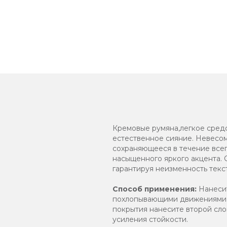
Кремовые румяна,легкое средс
естественное сияние. Невесом
сохраняющееся в течение всег
насыщенного яркого акцента.
гарантируя неизменность текст
Способ применения:
Нанесит
похлопывающими движениями р
покрытия нанесите второй сло
усиления стойкости.