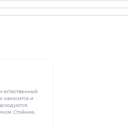
и естественный
ко наносится и
расходуются
иком. Стойкие,