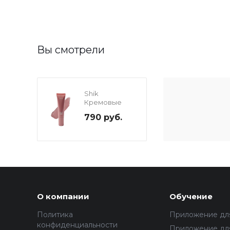
Вы смотрели
Shik
Кремовые
румяна 04,
790 руб.
liquid
О компании
Обучение
Политика
Приложение дл
конфиденциальности
Приложение для