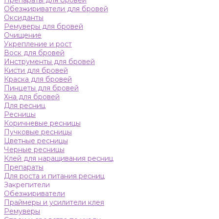
Препараты для бровей
Обезжириватели для бровей
Оксиданты
Ремуверы для бровей
Очищение
Укрепление и рост
Воск для бровей
Инструменты для бровей
Кисти для бровей
Краска для бровей
Пинцеты для бровей
Хна для бровей
Для ресниц
Ресницы
Коричневые ресницы
Пучковые ресницы
Цветные ресницы
Черные ресницы
Клей для наращивания ресниц
Препараты
Для роста и питания ресниц
Закрепители
Обезжириватели
Праймеры и усилители клея
Ремуверы