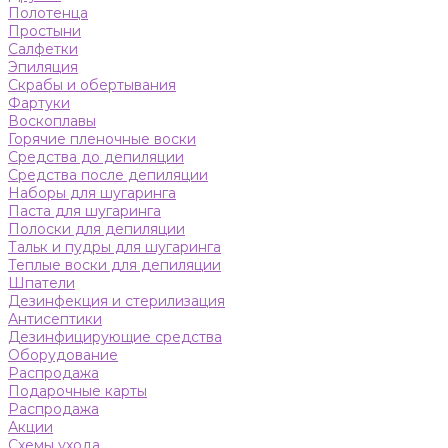
Полотенца
Простыни
Салфетки
Эпиляция
Скрабы и обертывания
Фартуки
Воскоплавы
Горячие пленочные воски
Средства до депиляции
Средства после депиляции
Наборы для шугаринга
Паста для шугаринга
Полоски для депиляции
Тальк и пудры для шугаринга
Теплые воски для депиляции
Шпатели
Дезинфекция и стерилизация
Антисептики
Дезинфицирующие средства
Оборудование
Распродажа
Подарочные карты
Распродажа
Акции
Схемы ухода