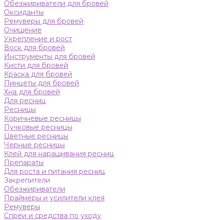
Обезжириватели для бровей
Оксиданты
Ремуверы для бровей
Очищение
Укрепление и рост
Воск для бровей
Инструменты для бровей
Кисти для бровей
Краска для бровей
Пинцеты для бровей
Хна для бровей
Для ресниц
Ресницы
Коричневые ресницы
Пучковые ресницы
Цветные ресницы
Черные ресницы
Клей для наращивания ресниц
Препараты
Для роста и питания ресниц
Закрепители
Обезжириватели
Праймеры и усилители клея
Ремуверы
Спреи и средства по уходу