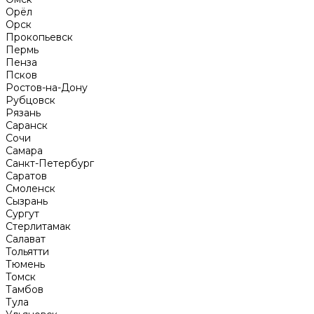
Орёл
Орск
Прокопьевск
Пермь
Пенза
Псков
Ростов-на-Дону
Рубцовск
Рязань
Саранск
Сочи
Самара
Санкт-Петербург
Саратов
Смоленск
Сызрань
Сургут
Стерлитамак
Салават
Тольятти
Тюмень
Томск
Тамбов
Тула