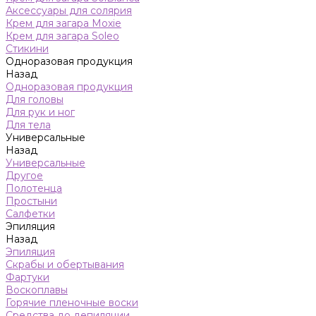
Аксессуары для солярия
Крем для загара Moxie
Крем для загара Soleo
Стикини
Одноразовая продукция
Назад
Одноразовая продукция
Для головы
Для рук и ног
Для тела
Универсальные
Назад
Универсальные
Другое
Полотенца
Простыни
Салфетки
Эпиляция
Назад
Эпиляция
Скрабы и обертывания
Фартуки
Воскоплавы
Горячие пленочные воски
Средства до депиляции