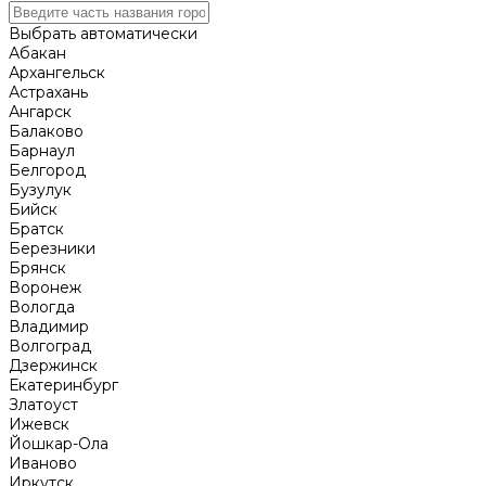
Выбрать автоматически
Абакан
Архангельск
Астрахань
Ангарск
Балаково
Барнаул
Белгород
Бузулук
Бийск
Братск
Березники
Брянск
Воронеж
Вологда
Владимир
Волгоград
Дзержинск
Екатеринбург
Златоуст
Ижевск
Йошкар-Ола
Иваново
Иркутск