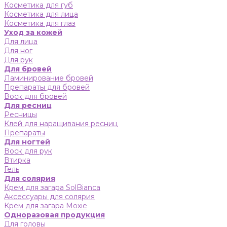
Косметика для губ
Косметика для лица
Косметика для глаз
Уход за кожей
Для лица
Для ног
Для рук
Для бровей
Ламинирование бровей
Препараты для бровей
Воск для бровей
Для ресниц
Ресницы
Клей для наращивания ресниц
Препараты
Для ногтей
Воск для рук
Втирка
Гель
Для солярия
Крем для загара SolBianca
Аксессуары для солярия
Крем для загара Moxie
Одноразовая продукция
Для головы