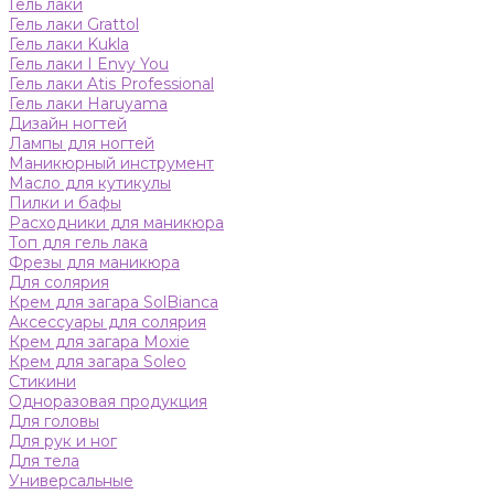
Гель лаки
Гель лаки Grattol
Гель лаки Kukla
Гель лаки I Envy You
Гель лаки Atis Professional
Гель лаки Haruyama
Дизайн ногтей
Лампы для ногтей
Маникюрный инструмент
Масло для кутикулы
Пилки и бафы
Расходники для маникюра
Топ для гель лака
Фрезы для маникюра
Для солярия
Крем для загара SolBianca
Аксессуары для солярия
Крем для загара Moxie
Крем для загара Soleo
Стикини
Одноразовая продукция
Для головы
Для рук и ног
Для тела
Универсальные