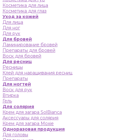
Косметика для лица
Косметика для глаз
Уход за кожей
Для лица
Для ног
Для рук
Для бровей
Ламинирование бровей
Препараты для бровей
Воск для бровей
Для ресниц
Ресницы
Клей для наращивания ресниц
Препараты
Для ногтей
Воск для рук
Втирка
Гель
Для солярия
Крем для загара SolBianca
Аксессуары для солярия
Крем для загара Moxie
Одноразовая продукция
Для головы