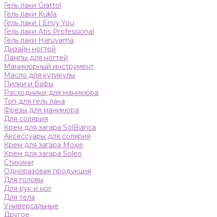
Гель лаки Grattol
Гель лаки Kukla
Гель лаки I Envy You
Гель лаки Atis Professional
Гель лаки Haruyama
Дизайн ногтей
Лампы для ногтей
Маникюрный инструмент
Масло для кутикулы
Пилки и бафы
Расходники для маникюра
Топ для гель лака
Фрезы для маникюра
Для солярия
Крем для загара SolBianca
Аксессуары для солярия
Крем для загара Moxie
Крем для загара Soleo
Стикини
Одноразовая продукция
Для головы
Для рук и ног
Для тела
Универсальные
Другое