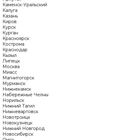
Каменск-Уральский
Калуга
Казань
Киров
Курск
Курган
Красноярск
Кострома
Краснодар
Кызыл
Липецк
Москва
Миасс
Магнитогорск
Мурманск
Нижнекамск
Набережные Челны
Норильск
Нижний Тагил
Нижневартовск
Новотроицк
Новокузнецк
Нижний Новгород
Новосибирск
Омск