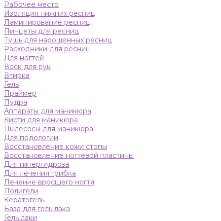
Рабочее место
Изоляция нижних ресниц
Ламинирование ресниц
Пинцеты для ресниц
Тушь для нарощенных ресниц
Расходники для ресниц
Для ногтей
Воск для рук
Втирка
Гель
Праймер
Пудра
Аппараты для маникюра
Кисти для маникюра
Пылесосы для маникюра
Для подологии
Восстановление кожи стопы
Восстановление ногтевой пластины
Для гипергидроза
Для лечения грибка
Лечение вросшего ногтя
Полигели
Кератогель
База для гель лака
Гель лаки