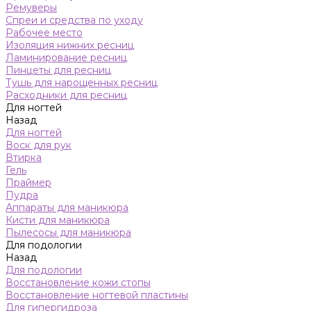
Ремуверы
Спреи и средства по уходу
Рабочее место
Изоляция нижних ресниц
Ламинирование ресниц
Пинцеты для ресниц
Тушь для нарощенных ресниц
Расходники для ресниц
Для ногтей
Назад
Для ногтей
Воск для рук
Втирка
Гель
Праймер
Пудра
Аппараты для маникюра
Кисти для маникюра
Пылесосы для маникюра
Для подологии
Назад
Для подологии
Восстановление кожи стопы
Восстановление ногтевой пластины
Для гипергидроза