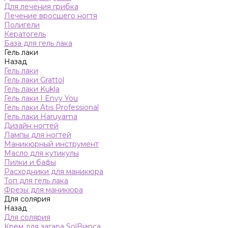
Для лечения грибка
Лечение вросшего ногтя
Полигели
Кератогель
База для гель лака
Гель лаки
Назад
Гель лаки
Гель лаки Grattol
Гель лаки Kukla
Гель лаки I Envy You
Гель лаки Atis Professional
Гель лаки Haruyama
Дизайн ногтей
Лампы для ногтей
Маникюрный инструмент
Масло для кутикулы
Пилки и бафы
Расходники для маникюра
Топ для гель лака
Фрезы для маникюра
Для солярия
Назад
Для солярия
Крем для загара SolBianca