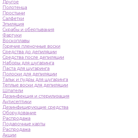
Другое
Полотенца
Простыни
Салфетки
Эпиляция
Скрабы и обертывания
Фартуки
Воскоплавы
Горячие пленочные воски
Средства до депиляции
Средства после депиляции
Наборы для шугаринга
Паста для шугаринга
Полоски для депиляции
Тальк и пудры для шугаринга
Теплые воски для депиляции
Шпатели
Дезинфекция и стерилизация
Антисептики
Дезинфицирующие средства
Оборудование
Распродажа
Подарочные карты
Распродажа
Акции