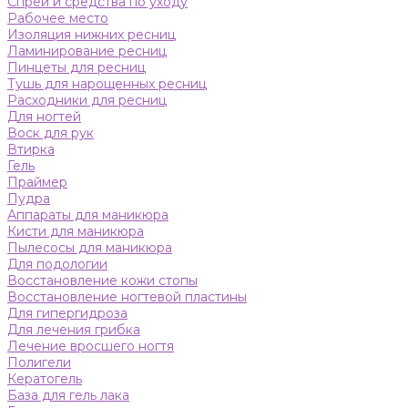
Спреи и средства по уходу
Рабочее место
Изоляция нижних ресниц
Ламинирование ресниц
Пинцеты для ресниц
Тушь для нарощенных ресниц
Расходники для ресниц
Для ногтей
Воск для рук
Втирка
Гель
Праймер
Пудра
Аппараты для маникюра
Кисти для маникюра
Пылесосы для маникюра
Для подологии
Восстановление кожи стопы
Восстановление ногтевой пластины
Для гипергидроза
Для лечения грибка
Лечение вросшего ногтя
Полигели
Кератогель
База для гель лака