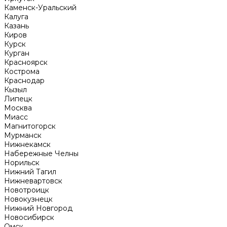
Каменск-Уральский
Калуга
Казань
Киров
Курск
Курган
Красноярск
Кострома
Краснодар
Кызыл
Липецк
Москва
Миасс
Магнитогорск
Мурманск
Нижнекамск
Набережные Челны
Норильск
Нижний Тагил
Нижневартовск
Новотроицк
Новокузнецк
Нижний Новгород
Новосибирск
Омск