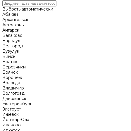
Выбрать автоматически
Абакан
Архангельск
Астрахань
Ангарск
Балаково
Барнаул
Белгород
Бузулук
Бийск
Братск
Березники
Брянск
Воронеж
Вологда
Владимир
Волгоград
Дзержинск
Екатеринбург
Златоуст
Ижевск
Йошкар-Ола
Иваново
Иркутск