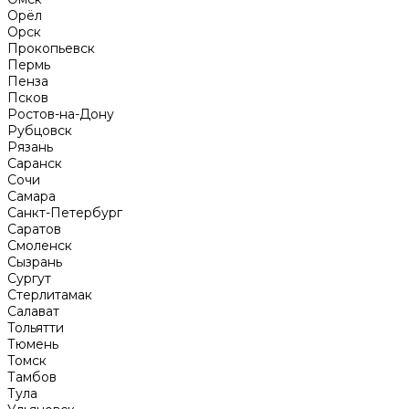
Орёл
Орск
Прокопьевск
Пермь
Пенза
Псков
Ростов-на-Дону
Рубцовск
Рязань
Саранск
Сочи
Самара
Санкт-Петербург
Саратов
Смоленск
Сызрань
Сургут
Стерлитамак
Салават
Тольятти
Тюмень
Томск
Тамбов
Тула