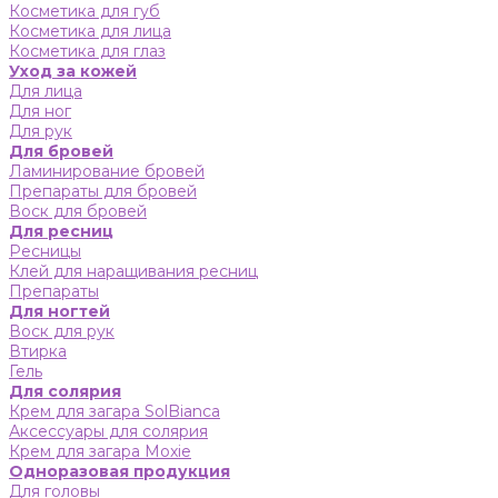
Косметика для губ
Косметика для лица
Косметика для глаз
Уход за кожей
Для лица
Для ног
Для рук
Для бровей
Ламинирование бровей
Препараты для бровей
Воск для бровей
Для ресниц
Ресницы
Клей для наращивания ресниц
Препараты
Для ногтей
Воск для рук
Втирка
Гель
Для солярия
Крем для загара SolBianca
Аксессуары для солярия
Крем для загара Moxie
Одноразовая продукция
Для головы