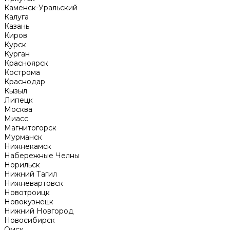
Каменск-Уральский
Калуга
Казань
Киров
Курск
Курган
Красноярск
Кострома
Краснодар
Кызыл
Липецк
Москва
Миасс
Магнитогорск
Мурманск
Нижнекамск
Набережные Челны
Норильск
Нижний Тагил
Нижневартовск
Новотроицк
Новокузнецк
Нижний Новгород
Новосибирск
Омск