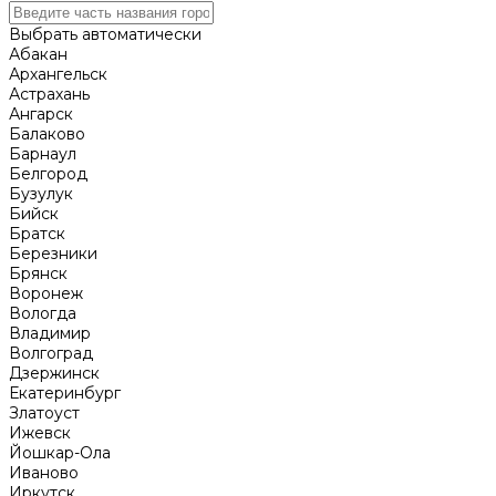
Выбрать автоматически
Абакан
Архангельск
Астрахань
Ангарск
Балаково
Барнаул
Белгород
Бузулук
Бийск
Братск
Березники
Брянск
Воронеж
Вологда
Владимир
Волгоград
Дзержинск
Екатеринбург
Златоуст
Ижевск
Йошкар-Ола
Иваново
Иркутск