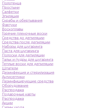
Полотенца
Простыни
Салфетки
Эпиляция
Скрабы и обертывания
Фартуки
Воскоплавы
Горячие пленочные воски
Средства до депиляции
Средства после депиляции
Наборы для шугаринга
Паста для шугаринга
Полоски для депиляции
Тальк и пудры для шугаринга
Теплые воски для депиляции
Шпатели
Дезинфекция и стерилизация
Антисептики
Дезинфицирующие средства
Оборудование
Распродажа
Подарочные карты
Распродажа
Акции
Схемы ухода