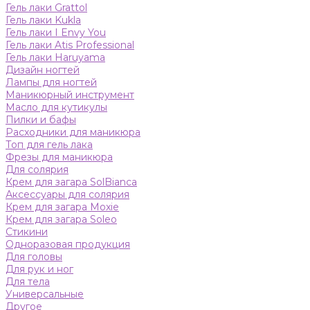
Гель лаки Grattol
Гель лаки Kukla
Гель лаки I Envy You
Гель лаки Atis Professional
Гель лаки Haruyama
Дизайн ногтей
Лампы для ногтей
Маникюрный инструмент
Масло для кутикулы
Пилки и бафы
Расходники для маникюра
Топ для гель лака
Фрезы для маникюра
Для солярия
Крем для загара SolBianca
Аксессуары для солярия
Крем для загара Moxie
Крем для загара Soleo
Стикини
Одноразовая продукция
Для головы
Для рук и ног
Для тела
Универсальные
Другое