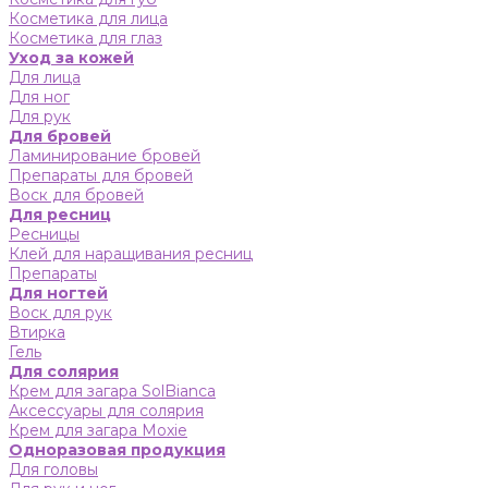
Косметика для лица
Косметика для глаз
Уход за кожей
Для лица
Для ног
Для рук
Для бровей
Ламинирование бровей
Препараты для бровей
Воск для бровей
Для ресниц
Ресницы
Клей для наращивания ресниц
Препараты
Для ногтей
Воск для рук
Втирка
Гель
Для солярия
Крем для загара SolBianca
Аксессуары для солярия
Крем для загара Moxie
Одноразовая продукция
Для головы