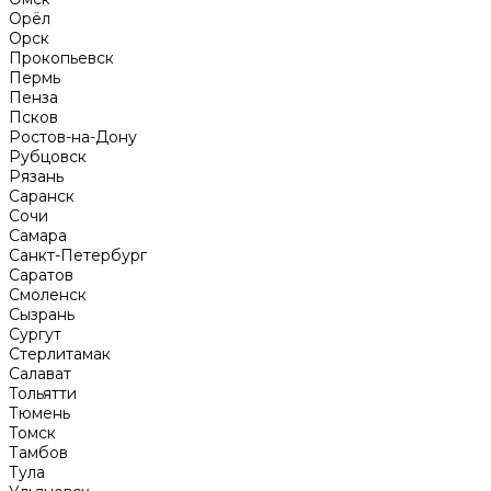
Орёл
Орск
Прокопьевск
Пермь
Пенза
Псков
Ростов-на-Дону
Рубцовск
Рязань
Саранск
Сочи
Самара
Санкт-Петербург
Саратов
Смоленск
Сызрань
Сургут
Стерлитамак
Салават
Тольятти
Тюмень
Томск
Тамбов
Тула