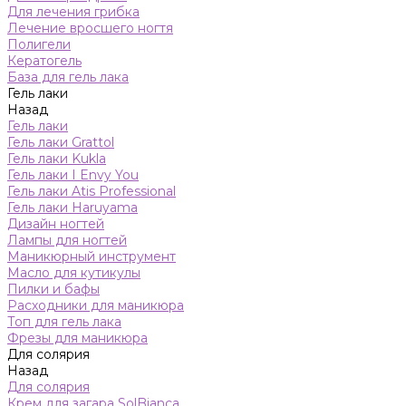
Для лечения грибка
Лечение вросшего ногтя
Полигели
Кератогель
База для гель лака
Гель лаки
Назад
Гель лаки
Гель лаки Grattol
Гель лаки Kukla
Гель лаки I Envy You
Гель лаки Atis Professional
Гель лаки Haruyama
Дизайн ногтей
Лампы для ногтей
Маникюрный инструмент
Масло для кутикулы
Пилки и бафы
Расходники для маникюра
Топ для гель лака
Фрезы для маникюра
Для солярия
Назад
Для солярия
Крем для загара SolBianca