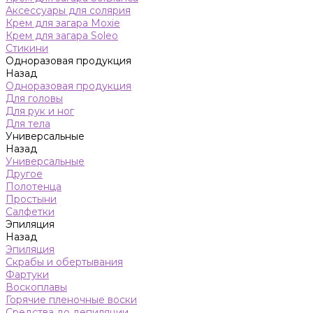
Аксессуары для солярия
Крем для загара Moxie
Крем для загара Soleo
Стикини
Одноразовая продукция
Назад
Одноразовая продукция
Для головы
Для рук и ног
Для тела
Универсальные
Назад
Универсальные
Другое
Полотенца
Простыни
Салфетки
Эпиляция
Назад
Эпиляция
Скрабы и обертывания
Фартуки
Воскоплавы
Горячие пленочные воски
Средства до депиляции