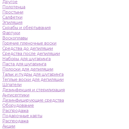
Другое
Полотенца
Простыни
Салфетки
Эпиляция
Скрабы и обертывания
Фартуки
Воскоплавы
Горячие пленочные воски
Средства до депиляции
Средства после депиляции
Наборы для шугаринга
Паста для шугаринга
Полоски для депиляции
Тальк и пудры для шугаринга
Теплые воски для депиляции
Шпатели
Дезинфекция и стерилизация
Антисептики
Дезинфицирующие средства
Оборудование
Распродажа
Подарочные карты
Распродажа
Акции