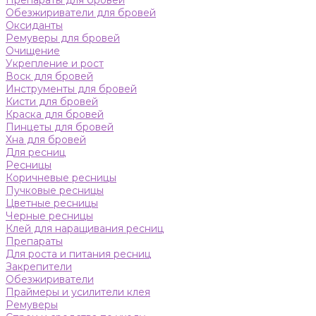
Препараты для бровей
Обезжириватели для бровей
Оксиданты
Ремуверы для бровей
Очищение
Укрепление и рост
Воск для бровей
Инструменты для бровей
Кисти для бровей
Краска для бровей
Пинцеты для бровей
Хна для бровей
Для ресниц
Ресницы
Коричневые ресницы
Пучковые ресницы
Цветные ресницы
Черные ресницы
Клей для наращивания ресниц
Препараты
Для роста и питания ресниц
Закрепители
Обезжириватели
Праймеры и усилители клея
Ремуверы