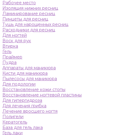
Рабочее место
Изоляция нижних ресниц
Ламинирование ресниц
Пинцеты для ресниц
Тушь для нарощенных ресниц
Расходники для ресниц
Для ногтей
Воск для рук
Втирка
Гель
Праймер
Пудра
Аппараты для маникюра
Кисти для маникюра
Пылесосы для маникюра
Для подологии
Восстановление кожи стопы
Восстановление ногтевой пластины
Для гипергидроза
Для лечения грибка
Лечение вросшего ногтя
Полигели
Кератогель
База для гель лака
Гель лаки