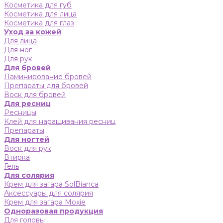
Косметика для губ
Косметика для лица
Косметика для глаз
Уход за кожей
Для лица
Для ног
Для рук
Для бровей
Ламинирование бровей
Препараты для бровей
Воск для бровей
Для ресниц
Ресницы
Клей для наращивания ресниц
Препараты
Для ногтей
Воск для рук
Втирка
Гель
Для солярия
Крем для загара SolBianca
Аксессуары для солярия
Крем для загара Moxie
Одноразовая продукция
Для головы