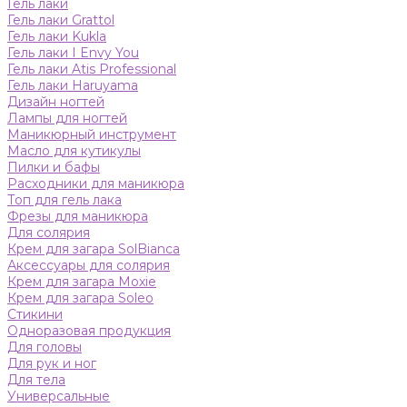
Гель лаки
Гель лаки Grattol
Гель лаки Kukla
Гель лаки I Envy You
Гель лаки Atis Professional
Гель лаки Haruyama
Дизайн ногтей
Лампы для ногтей
Маникюрный инструмент
Масло для кутикулы
Пилки и бафы
Расходники для маникюра
Топ для гель лака
Фрезы для маникюра
Для солярия
Крем для загара SolBianca
Аксессуары для солярия
Крем для загара Moxie
Крем для загара Soleo
Стикини
Одноразовая продукция
Для головы
Для рук и ног
Для тела
Универсальные