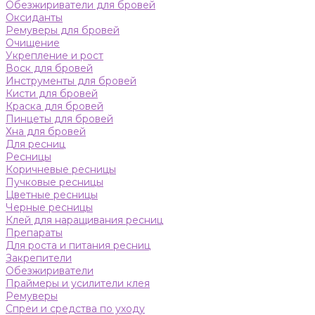
Обезжириватели для бровей
Оксиданты
Ремуверы для бровей
Очищение
Укрепление и рост
Воск для бровей
Инструменты для бровей
Кисти для бровей
Краска для бровей
Пинцеты для бровей
Хна для бровей
Для ресниц
Ресницы
Коричневые ресницы
Пучковые ресницы
Цветные ресницы
Черные ресницы
Клей для наращивания ресниц
Препараты
Для роста и питания ресниц
Закрепители
Обезжириватели
Праймеры и усилители клея
Ремуверы
Спреи и средства по уходу