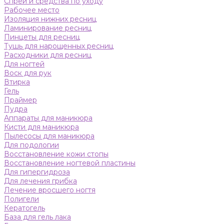
Спреи и средства по уходу
Рабочее место
Изоляция нижних ресниц
Ламинирование ресниц
Пинцеты для ресниц
Тушь для нарощенных ресниц
Расходники для ресниц
Для ногтей
Воск для рук
Втирка
Гель
Праймер
Пудра
Аппараты для маникюра
Кисти для маникюра
Пылесосы для маникюра
Для подологии
Восстановление кожи стопы
Восстановление ногтевой пластины
Для гипергидроза
Для лечения грибка
Лечение вросшего ногтя
Полигели
Кератогель
База для гель лака