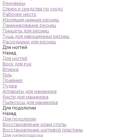
Ремуверы
Спреи и средства по уходу
Рабочее место
Изоляция нижних ресниц
Ламинирование ресниц
Пинцеты для ресниц
Тушь для нарощенных ресниц
Расходники для ресниц
Для ногтей
Назад
Для ногтей
Воск для рук
Втирка
Гель
Праймер
Пудра
Аппараты для маникюра
Кисти для маникюра
Пылесосы для маникюра
Для подологии
Назад
Для подологии
Восстановление кожи стопы
Восстановление ногтевой пластины
Для гипергидроза