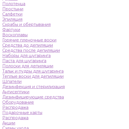
Полотенца
Простыни
Салфетки
Эпиляция
Скрабы и обертывания
Фартуки
Воскоплавы
Горячие пленочные воски
Средства до депиляции
Средства после депиляции
Наборы для шугаринга
Паста для шугаринга
Полоски для депиляции
Тальк и пудры для шугаринга
Теплые воски для депиляции
Шпатели
Дезинфекция и стерилизация
Антисептики
Дезинфицирующие средства
Оборудование
Распродажа
Подарочные карты
Распродажа
Акции
Схемы ухода