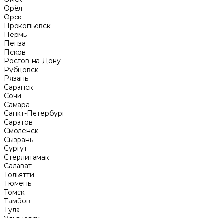
Орёл
Орск
Прокопьевск
Пермь
Пенза
Псков
Ростов-на-Дону
Рубцовск
Рязань
Саранск
Сочи
Самара
Санкт-Петербург
Саратов
Смоленск
Сызрань
Сургут
Стерлитамак
Салават
Тольятти
Тюмень
Томск
Тамбов
Тула