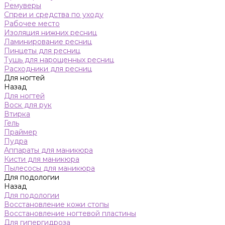
Ремуверы
Спреи и средства по уходу
Рабочее место
Изоляция нижних ресниц
Ламинирование ресниц
Пинцеты для ресниц
Тушь для нарощенных ресниц
Расходники для ресниц
Для ногтей
Назад
Для ногтей
Воск для рук
Втирка
Гель
Праймер
Пудра
Аппараты для маникюра
Кисти для маникюра
Пылесосы для маникюра
Для подологии
Назад
Для подологии
Восстановление кожи стопы
Восстановление ногтевой пластины
Для гипергидроза