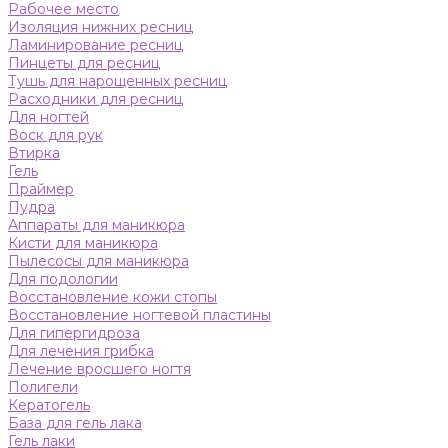
Рабочее место
Изоляция нижних ресниц
Ламинирование ресниц
Пинцеты для ресниц
Тушь для нарощенных ресниц
Расходники для ресниц
Для ногтей
Воск для рук
Втирка
Гель
Праймер
Пудра
Аппараты для маникюра
Кисти для маникюра
Пылесосы для маникюра
Для подологии
Восстановление кожи стопы
Восстановление ногтевой пластины
Для гипергидроза
Для лечения грибка
Лечение вросшего ногтя
Полигели
Кератогель
База для гель лака
Гель лаки