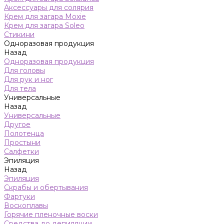
Аксессуары для солярия
Крем для загара Moxie
Крем для загара Soleo
Стикини
Одноразовая продукция
Назад
Одноразовая продукция
Для головы
Для рук и ног
Для тела
Универсальные
Назад
Универсальные
Другое
Полотенца
Простыни
Салфетки
Эпиляция
Назад
Эпиляция
Скрабы и обертывания
Фартуки
Воскоплавы
Горячие пленочные воски
Средства до депиляции