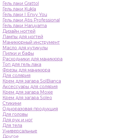
Гель лаки Grattol
Гель лаки Kukla
Гель лаки I Envy You
Гель лаки Atis Professional
Гель лаки Haruyama
Дизайн ногтей
Лампы для ногтей
Маникюрный инструмент
Масло для кутикулы
Пилки и бафы
Расходники для маникюра
Топ для гель лака
Фрезы для маникюра
Для солярия
Крем для загара SolBianca
Аксессуары для солярия
Крем для загара Moxie
Крем для загара Soleo
Стикини
Одноразовая продукция
Для головы
Для рук и ног
Для тела
Универсальные
Другое