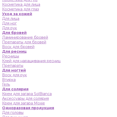
Косметика для лица
Косметика для глаз
Уход за кожей
Для лица
Для ног
Для рук
Для бровей
Ламинирование бровей
Препараты для бровей
Воск для бровей
Для ресниц
Ресницы
Клей для наращивания ресниц
Препараты
Для ногтей
Воск для рук
Втирка
Гель
Для солярия
Крем для загара SolBianca
Аксессуары для солярия
Крем для загара Moxie
Одноразовая продукция
Для головы