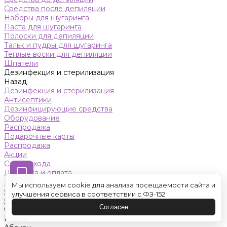
Средства после депиляции
Наборы для шугаринга
Паста для шугаринга
Полоски для депиляции
Тальк и пудры для шугаринга
Теплые воски для депиляции
Шпатели
Дезинфекция и стерилизация
Назад
Дезинфекция и стерилизация
Антисептики
Дезинфицирующие средства
Оборудование
Распродажа
Подарочные карты
Распродажа
Акции
Схемы ухода
Доставка и оплата
Контакты
Мы используем cookie для анализа посещаемости сайта и
Обучение
улучшения сервиса в соответствии с ФЗ-152.
Салон красоты
Согласен
Оренбург
Назад