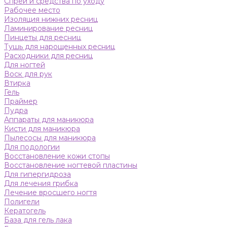
Спреи и средства по уходу
Рабочее место
Изоляция нижних ресниц
Ламинирование ресниц
Пинцеты для ресниц
Тушь для нарощенных ресниц
Расходники для ресниц
Для ногтей
Воск для рук
Втирка
Гель
Праймер
Пудра
Аппараты для маникюра
Кисти для маникюра
Пылесосы для маникюра
Для подологии
Восстановление кожи стопы
Восстановление ногтевой пластины
Для гипергидроза
Для лечения грибка
Лечение вросшего ногтя
Полигели
Кератогель
База для гель лака