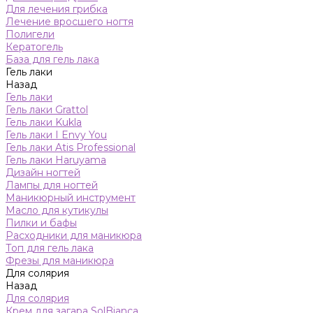
Для лечения грибка
Лечение вросшего ногтя
Полигели
Кератогель
База для гель лака
Гель лаки
Назад
Гель лаки
Гель лаки Grattol
Гель лаки Kukla
Гель лаки I Envy You
Гель лаки Atis Professional
Гель лаки Haruyama
Дизайн ногтей
Лампы для ногтей
Маникюрный инструмент
Масло для кутикулы
Пилки и бафы
Расходники для маникюра
Топ для гель лака
Фрезы для маникюра
Для солярия
Назад
Для солярия
Крем для загара SolBianca