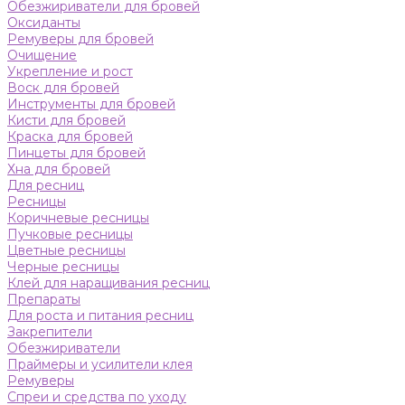
Обезжириватели для бровей
Оксиданты
Ремуверы для бровей
Очищение
Укрепление и рост
Воск для бровей
Инструменты для бровей
Кисти для бровей
Краска для бровей
Пинцеты для бровей
Хна для бровей
Для ресниц
Ресницы
Коричневые ресницы
Пучковые ресницы
Цветные ресницы
Черные ресницы
Клей для наращивания ресниц
Препараты
Для роста и питания ресниц
Закрепители
Обезжириватели
Праймеры и усилители клея
Ремуверы
Спреи и средства по уходу