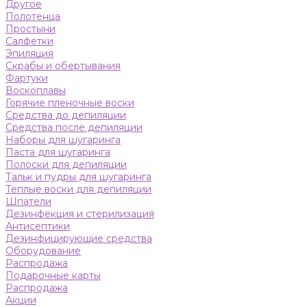
Другое
Полотенца
Простыни
Салфетки
Эпиляция
Скрабы и обертывания
Фартуки
Воскоплавы
Горячие пленочные воски
Средства до депиляции
Средства после депиляции
Наборы для шугаринга
Паста для шугаринга
Полоски для депиляции
Тальк и пудры для шугаринга
Теплые воски для депиляции
Шпатели
Дезинфекция и стерилизация
Антисептики
Дезинфицирующие средства
Оборудование
Распродажа
Подарочные карты
Распродажа
Акции