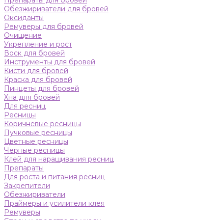
Препараты для бровей
Обезжириватели для бровей
Оксиданты
Ремуверы для бровей
Очищение
Укрепление и рост
Воск для бровей
Инструменты для бровей
Кисти для бровей
Краска для бровей
Пинцеты для бровей
Хна для бровей
Для ресниц
Ресницы
Коричневые ресницы
Пучковые ресницы
Цветные ресницы
Черные ресницы
Клей для наращивания ресниц
Препараты
Для роста и питания ресниц
Закрепители
Обезжириватели
Праймеры и усилители клея
Ремуверы