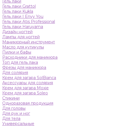
Гель лаки
Гель лаки Grattol
Гель лаки Kukla
Гель лаки I Envy You
Гель лаки Atis Professional
Гель лаки Haruyama
Дизайн ногтей
Лампы для ногтей
Маникюрный инструмент
Масло для кутикулы
Пилки и бафы
Расходники для маникюра
Топ для гель лака
Фрезы для маникюра
Для солярия
Крем для загара SolBianca
Аксессуары для солярия
Крем для загара Moxie
Крем для загара Soleo
Стикини
Одноразовая продукция
Для головы
Для рук и ног
Для тела
Универсальные