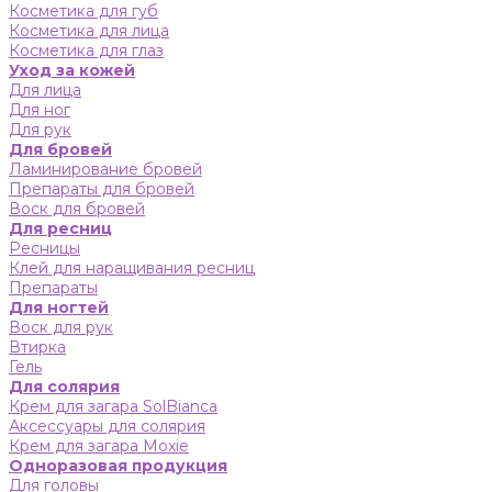
Косметика для губ
Косметика для лица
Косметика для глаз
Уход за кожей
Для лица
Для ног
Для рук
Для бровей
Ламинирование бровей
Препараты для бровей
Воск для бровей
Для ресниц
Ресницы
Клей для наращивания ресниц
Препараты
Для ногтей
Воск для рук
Втирка
Гель
Для солярия
Крем для загара SolBianca
Аксессуары для солярия
Крем для загара Moxie
Одноразовая продукция
Для головы