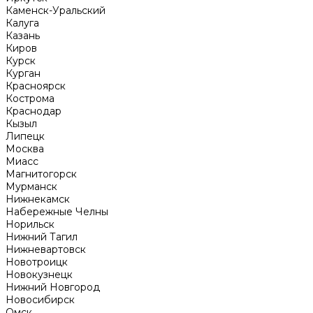
Каменск-Уральский
Калуга
Казань
Киров
Курск
Курган
Красноярск
Кострома
Краснодар
Кызыл
Липецк
Москва
Миасс
Магнитогорск
Мурманск
Нижнекамск
Набережные Челны
Норильск
Нижний Тагил
Нижневартовск
Новотроицк
Новокузнецк
Нижний Новгород
Новосибирск
Омск