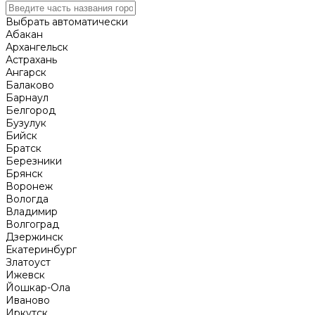
Выбрать автоматически
Абакан
Архангельск
Астрахань
Ангарск
Балаково
Барнаул
Белгород
Бузулук
Бийск
Братск
Березники
Брянск
Воронеж
Вологда
Владимир
Волгоград
Дзержинск
Екатеринбург
Златоуст
Ижевск
Йошкар-Ола
Иваново
Иркутск