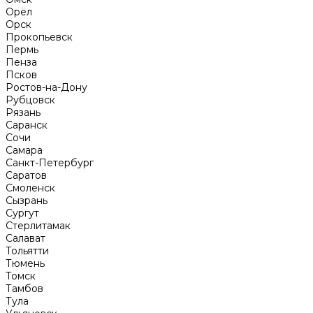
Орёл
Орск
Прокопьевск
Пермь
Пенза
Псков
Ростов-на-Дону
Рубцовск
Рязань
Саранск
Сочи
Самара
Санкт-Петербург
Саратов
Смоленск
Сызрань
Сургут
Стерлитамак
Салават
Тольятти
Тюмень
Томск
Тамбов
Тула