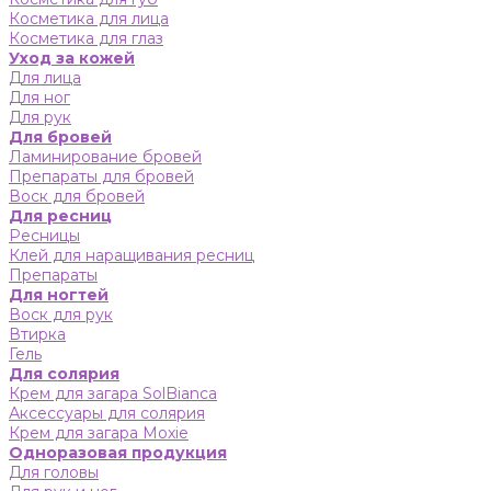
Косметика для лица
Косметика для глаз
Уход за кожей
Для лица
Для ног
Для рук
Для бровей
Ламинирование бровей
Препараты для бровей
Воск для бровей
Для ресниц
Ресницы
Клей для наращивания ресниц
Препараты
Для ногтей
Воск для рук
Втирка
Гель
Для солярия
Крем для загара SolBianca
Аксессуары для солярия
Крем для загара Moxie
Одноразовая продукция
Для головы