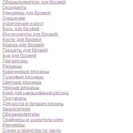
Обезжириватели для бровей
Оксиданты
Ремуверы для бровей
Очищение
Укрепление и рост
Воск для бровей
Инструменты для бровей
Кисти для бровей
Краска для бровей
Пинцеты для бровей
Хна для бровей
Для ресниц
Ресницы
Коричневые ресницы
Пучковые ресницы
Цветные ресницы
Черные ресницы
Клей для наращивания ресниц
Препараты
Для роста и питания ресниц
Закрепители
Обезжириватели
Праймеры и усилители клея
Ремуверы
Спреи и средства по уходу