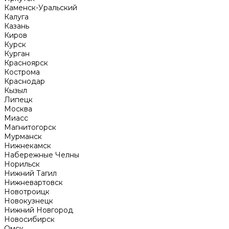
Каменск-Уральский
Калуга
Казань
Киров
Курск
Курган
Красноярск
Кострома
Краснодар
Кызыл
Липецк
Москва
Миасс
Магнитогорск
Мурманск
Нижнекамск
Набережные Челны
Норильск
Нижний Тагил
Нижневартовск
Новотроицк
Новокузнецк
Нижний Новгород
Новосибирск
Омск