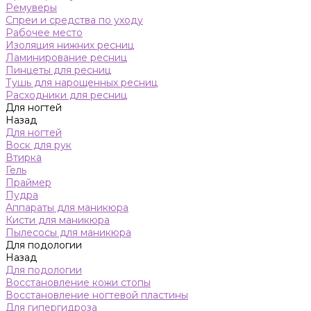
Ремуверы
Спреи и средства по уходу
Рабочее место
Изоляция нижних ресниц
Ламинирование ресниц
Пинцеты для ресниц
Тушь для нарощенных ресниц
Расходники для ресниц
Для ногтей
Назад
Для ногтей
Воск для рук
Втирка
Гель
Праймер
Пудра
Аппараты для маникюра
Кисти для маникюра
Пылесосы для маникюра
Для подологии
Назад
Для подологии
Восстановление кожи стопы
Восстановление ногтевой пластины
Для гипергидроза