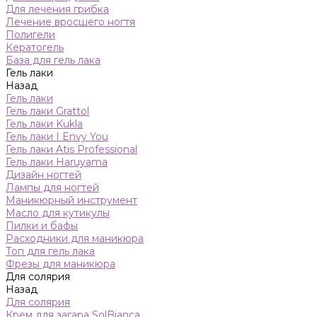
Для лечения грибка
Лечение вросшего ногтя
Полигели
Кератогель
База для гель лака
Гель лаки
Назад
Гель лаки
Гель лаки Grattol
Гель лаки Kukla
Гель лаки I Envy You
Гель лаки Atis Professional
Гель лаки Haruyama
Дизайн ногтей
Лампы для ногтей
Маникюрный инструмент
Масло для кутикулы
Пилки и бафы
Расходники для маникюра
Топ для гель лака
Фрезы для маникюра
Для солярия
Назад
Для солярия
Крем для загара SolBianca