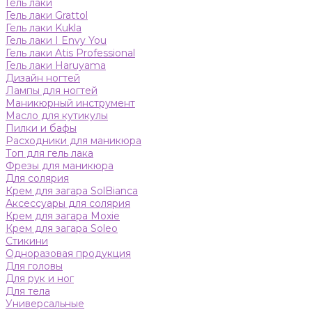
Гель лаки
Гель лаки Grattol
Гель лаки Kukla
Гель лаки I Envy You
Гель лаки Atis Professional
Гель лаки Haruyama
Дизайн ногтей
Лампы для ногтей
Маникюрный инструмент
Масло для кутикулы
Пилки и бафы
Расходники для маникюра
Топ для гель лака
Фрезы для маникюра
Для солярия
Крем для загара SolBianca
Аксессуары для солярия
Крем для загара Moxie
Крем для загара Soleo
Стикини
Одноразовая продукция
Для головы
Для рук и ног
Для тела
Универсальные