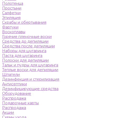
Полотенца
Простыни
Салфетки
Эпиляция
Скрабы и обертывания
Фартуки
Воскоплавы
Горячие пленочные воски
Средства до депиляции
Средства после депиляции
Наборы для шугаринга
Паста для шугаринга
Полоски для депиляции
Тальк и пудры для шугаринга
Теплые воски для депиляции
Шпатели
Дезинфекция и стерилизация
Антисептики
Дезинфицирующие средства
Оборудование
Распродажа
Подарочные карты
Распродажа
Акции
Схемы ухода