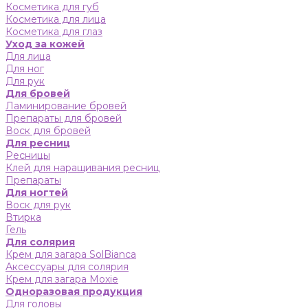
Косметика для губ
Косметика для лица
Косметика для глаз
Уход за кожей
Для лица
Для ног
Для рук
Для бровей
Ламинирование бровей
Препараты для бровей
Воск для бровей
Для ресниц
Ресницы
Клей для наращивания ресниц
Препараты
Для ногтей
Воск для рук
Втирка
Гель
Для солярия
Крем для загара SolBianca
Аксессуары для солярия
Крем для загара Moxie
Одноразовая продукция
Для головы