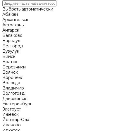
Выбрать автоматически
Абакан
Архангельск
Астрахань
Ангарск
Балаково
Барнаул
Белгород
Бузулук
Бийск
Братск
Березники
Брянск
Воронеж
Вологда
Владимир
Волгоград
Дзержинск
Екатеринбург
Златоуст
Ижевск
Йошкар-Ола
Иваново
Иркутск