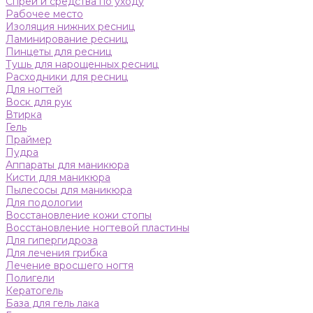
Спреи и средства по уходу
Рабочее место
Изоляция нижних ресниц
Ламинирование ресниц
Пинцеты для ресниц
Тушь для нарощенных ресниц
Расходники для ресниц
Для ногтей
Воск для рук
Втирка
Гель
Праймер
Пудра
Аппараты для маникюра
Кисти для маникюра
Пылесосы для маникюра
Для подологии
Восстановление кожи стопы
Восстановление ногтевой пластины
Для гипергидроза
Для лечения грибка
Лечение вросшего ногтя
Полигели
Кератогель
База для гель лака