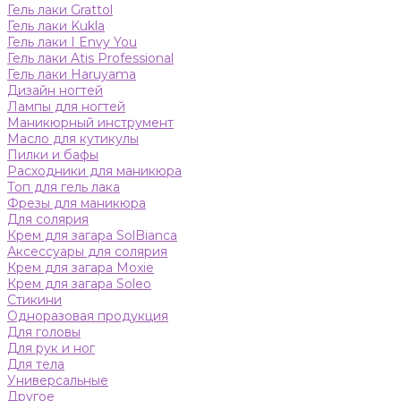
Гель лаки Grattol
Гель лаки Kukla
Гель лаки I Envy You
Гель лаки Atis Professional
Гель лаки Haruyama
Дизайн ногтей
Лампы для ногтей
Маникюрный инструмент
Масло для кутикулы
Пилки и бафы
Расходники для маникюра
Топ для гель лака
Фрезы для маникюра
Для солярия
Крем для загара SolBianca
Аксессуары для солярия
Крем для загара Moxie
Крем для загара Soleo
Стикини
Одноразовая продукция
Для головы
Для рук и ног
Для тела
Универсальные
Другое