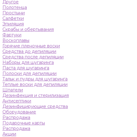
Другое
Полотенца
Простыни
Салфетки
Эпиляция
Скрабы и обертывания
Фартуки
Воскоплавы
Горячие пленочные воски
Средства до депиляции
Средства после депиляции
Наборы для шугаринга
Паста для шугаринга
Полоски для депиляции
Тальк и пудры для шугаринга
Теплые воски для депиляции
Шпатели
Дезинфекция и стерилизация
Антисептики
Дезинфицирующие средства
Оборудование
Распродажа
Подарочные карты
Распродажа
Акции