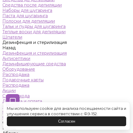
Средства после депиляции
Наборы для шугаринга
Паста для шугаринга
Полоски для депиляции
Тальк и пудры для шугаринга
Теплые воски для депиляции
Шпатели
Дезинфекция и стерилизация
Назад
Дезинфекция и стерилизация
Антисептики
Дезинфицирующие средства
Оборудование
Распродажа
Подарочные карты
Распродажа
Акции
Схемы ухода
Доставка и оплата
Контакты
Мы используем cookie для анализа посещаемости сайта и
Обучение
улучшения сервиса в соответствии с ФЗ-152.
Салон красоты
Согласен
Оренбург
Назад