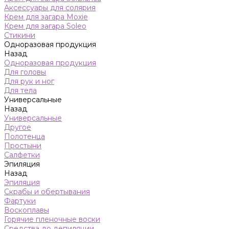
Аксессуары для солярия
Крем для загара Moxie
Крем для загара Soleo
Стикини
Одноразовая продукция
Назад
Одноразовая продукция
Для головы
Для рук и ног
Для тела
Универсальные
Назад
Универсальные
Другое
Полотенца
Простыни
Салфетки
Эпиляция
Назад
Эпиляция
Скрабы и обертывания
Фартуки
Воскоплавы
Горячие пленочные воски
Средства до депиляции