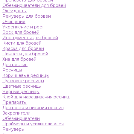
Препараты для бровей
Обезжириватели для бровей
Оксиданты
Ремуверы для бровей
Очищение
Укрепление и рост
Воск для бровей
Инструменты для бровей
Кисти для бровей
Краска для бровей
Пинцеты для бровей
Хна для бровей
Для ресниц
Ресницы
Коричневые ресницы
Пучковые ресницы
Цветные ресницы
Черные ресницы
Клей для наращивания ресниц
Препараты
Для роста и питания ресниц
Закрепители
Обезжириватели
Праймеры и усилители клея
Ремуверы