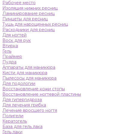
Рабочее место
Изоляция нижних ресниц
Ламинирование ресниц
Пинцеты для ресниц
Тушь для нарощенных ресниц
Расходники для ресниц
Для ногтей
Воск для рук
Втирка
Гель
Праймер
Пудра
Аппараты для маникюра
Кисти для маникюра
Пылесосы для маникюра
Для подологии
Восстановление кожи стопы
Восстановление ногтевой пластины
Для гипергидроза
Для лечения грибка
Лечение вросшего ногтя
Полигели
Кератогель
База для гель лака
Гель лаки