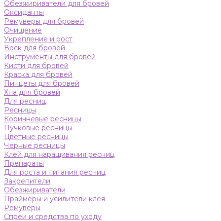
Обезжириватели для бровей
Оксиданты
Ремуверы для бровей
Очищение
Укрепление и рост
Воск для бровей
Инструменты для бровей
Кисти для бровей
Краска для бровей
Пинцеты для бровей
Хна для бровей
Для ресниц
Ресницы
Коричневые ресницы
Пучковые ресницы
Цветные ресницы
Черные ресницы
Клей для наращивания ресниц
Препараты
Для роста и питания ресниц
Закрепители
Обезжириватели
Праймеры и усилители клея
Ремуверы
Спреи и средства по уходу