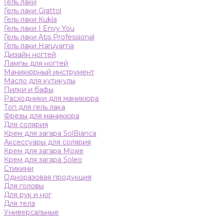
Гель лаки
Гель лаки Grattol
Гель лаки Kukla
Гель лаки I Envy You
Гель лаки Atis Professional
Гель лаки Haruyama
Дизайн ногтей
Лампы для ногтей
Маникюрный инструмент
Масло для кутикулы
Пилки и бафы
Расходники для маникюра
Топ для гель лака
Фрезы для маникюра
Для солярия
Крем для загара SolBianca
Аксессуары для солярия
Крем для загара Moxie
Крем для загара Soleo
Стикини
Одноразовая продукция
Для головы
Для рук и ног
Для тела
Универсальные