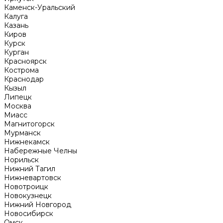
Каменск-Уральский
Калуга
Казань
Киров
Курск
Курган
Красноярск
Кострома
Краснодар
Кызыл
Липецк
Москва
Миасс
Магнитогорск
Мурманск
Нижнекамск
Набережные Челны
Норильск
Нижний Тагил
Нижневартовск
Новотроицк
Новокузнецк
Нижний Новгород
Новосибирск
Омск