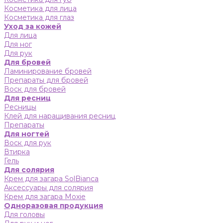
Косметика для лица
Косметика для глаз
Уход за кожей
Для лица
Для ног
Для рук
Для бровей
Ламинирование бровей
Препараты для бровей
Воск для бровей
Для ресниц
Ресницы
Клей для наращивания ресниц
Препараты
Для ногтей
Воск для рук
Втирка
Гель
Для солярия
Крем для загара SolBianca
Аксессуары для солярия
Крем для загара Moxie
Одноразовая продукция
Для головы