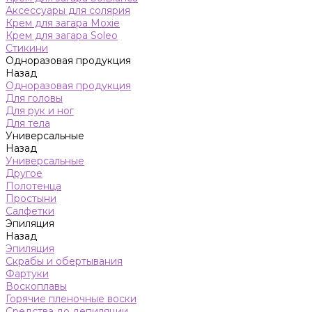
Аксессуары для солярия
Крем для загара Moxie
Крем для загара Soleo
Стикини
Одноразовая продукция
Назад
Одноразовая продукция
Для головы
Для рук и ног
Для тела
Универсальные
Назад
Универсальные
Другое
Полотенца
Простыни
Салфетки
Эпиляция
Назад
Эпиляция
Скрабы и обертывания
Фартуки
Воскоплавы
Горячие пленочные воски
Средства до депиляции