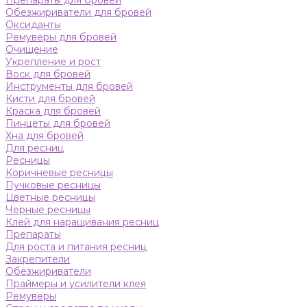
Препараты для бровей
Обезжириватели для бровей
Оксиданты
Ремуверы для бровей
Очищение
Укрепление и рост
Воск для бровей
Инструменты для бровей
Кисти для бровей
Краска для бровей
Пинцеты для бровей
Хна для бровей
Для ресниц
Ресницы
Коричневые ресницы
Пучковые ресницы
Цветные ресницы
Черные ресницы
Клей для наращивания ресниц
Препараты
Для роста и питания ресниц
Закрепители
Обезжириватели
Праймеры и усилители клея
Ремуверы