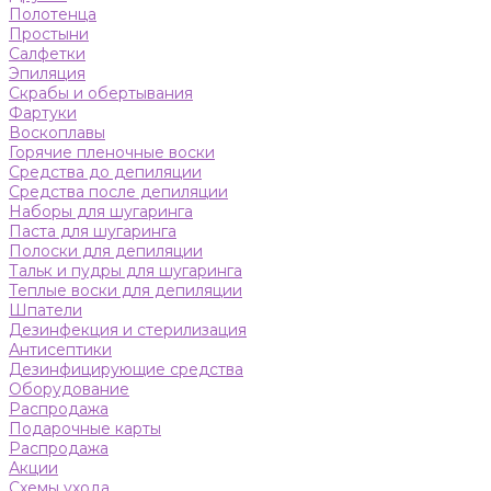
Полотенца
Простыни
Салфетки
Эпиляция
Скрабы и обертывания
Фартуки
Воскоплавы
Горячие пленочные воски
Средства до депиляции
Средства после депиляции
Наборы для шугаринга
Паста для шугаринга
Полоски для депиляции
Тальк и пудры для шугаринга
Теплые воски для депиляции
Шпатели
Дезинфекция и стерилизация
Антисептики
Дезинфицирующие средства
Оборудование
Распродажа
Подарочные карты
Распродажа
Акции
Схемы ухода