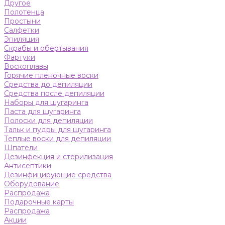
Другое
Полотенца
Простыни
Салфетки
Эпиляция
Скрабы и обертывания
Фартуки
Воскоплавы
Горячие пленочные воски
Средства до депиляции
Средства после депиляции
Наборы для шугаринга
Паста для шугаринга
Полоски для депиляции
Тальк и пудры для шугаринга
Теплые воски для депиляции
Шпатели
Дезинфекция и стерилизация
Антисептики
Дезинфицирующие средства
Оборудование
Распродажа
Подарочные карты
Распродажа
Акции