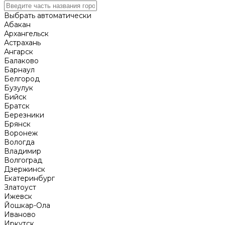
Выбрать автоматически
Абакан
Архангельск
Астрахань
Ангарск
Балаково
Барнаул
Белгород
Бузулук
Бийск
Братск
Березники
Брянск
Воронеж
Вологда
Владимир
Волгоград
Дзержинск
Екатеринбург
Златоуст
Ижевск
Йошкар-Ола
Иваново
Иркутск