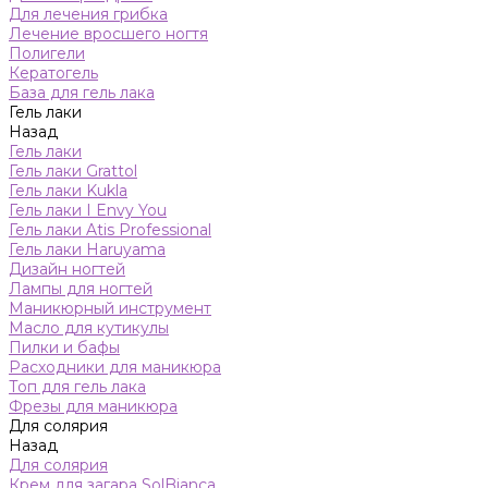
Для лечения грибка
Лечение вросшего ногтя
Полигели
Кератогель
База для гель лака
Гель лаки
Назад
Гель лаки
Гель лаки Grattol
Гель лаки Kukla
Гель лаки I Envy You
Гель лаки Atis Professional
Гель лаки Haruyama
Дизайн ногтей
Лампы для ногтей
Маникюрный инструмент
Масло для кутикулы
Пилки и бафы
Расходники для маникюра
Топ для гель лака
Фрезы для маникюра
Для солярия
Назад
Для солярия
Крем для загара SolBianca