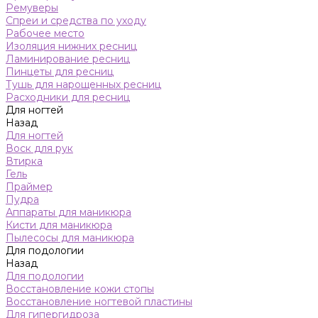
Ремуверы
Спреи и средства по уходу
Рабочее место
Изоляция нижних ресниц
Ламинирование ресниц
Пинцеты для ресниц
Тушь для нарощенных ресниц
Расходники для ресниц
Для ногтей
Назад
Для ногтей
Воск для рук
Втирка
Гель
Праймер
Пудра
Аппараты для маникюра
Кисти для маникюра
Пылесосы для маникюра
Для подологии
Назад
Для подологии
Восстановление кожи стопы
Восстановление ногтевой пластины
Для гипергидроза