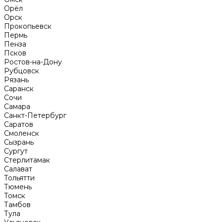
Орёл
Орск
Прокопьевск
Пермь
Пенза
Псков
Ростов-на-Дону
Рубцовск
Рязань
Саранск
Сочи
Самара
Санкт-Петербург
Саратов
Смоленск
Сызрань
Сургут
Стерлитамак
Салават
Тольятти
Тюмень
Томск
Тамбов
Тула