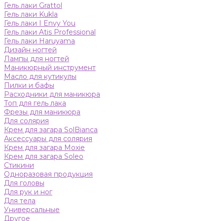
Гель лаки Grattol
Гель лаки Kukla
Гель лаки I Envy You
Гель лаки Atis Professional
Гель лаки Haruyama
Дизайн ногтей
Лампы для ногтей
Маникюрный инструмент
Масло для кутикулы
Пилки и бафы
Расходники для маникюра
Топ для гель лака
Фрезы для маникюра
Для солярия
Крем для загара SolBianca
Аксессуары для солярия
Крем для загара Moxie
Крем для загара Soleo
Стикини
Одноразовая продукция
Для головы
Для рук и ног
Для тела
Универсальные
Другое