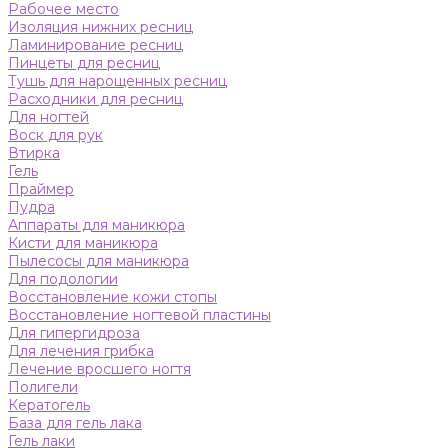
Рабочее место
Изоляция нижних ресниц
Ламинирование ресниц
Пинцеты для ресниц
Тушь для нарощенных ресниц
Расходники для ресниц
Для ногтей
Воск для рук
Втирка
Гель
Праймер
Пудра
Аппараты для маникюра
Кисти для маникюра
Пылесосы для маникюра
Для подологии
Восстановление кожи стопы
Восстановление ногтевой пластины
Для гипергидроза
Для лечения грибка
Лечение вросшего ногтя
Полигели
Кератогель
База для гель лака
Гель лаки