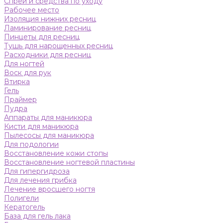
Спреи и средства по уходу
Рабочее место
Изоляция нижних ресниц
Ламинирование ресниц
Пинцеты для ресниц
Тушь для нарощенных ресниц
Расходники для ресниц
Для ногтей
Воск для рук
Втирка
Гель
Праймер
Пудра
Аппараты для маникюра
Кисти для маникюра
Пылесосы для маникюра
Для подологии
Восстановление кожи стопы
Восстановление ногтевой пластины
Для гипергидроза
Для лечения грибка
Лечение вросшего ногтя
Полигели
Кератогель
База для гель лака