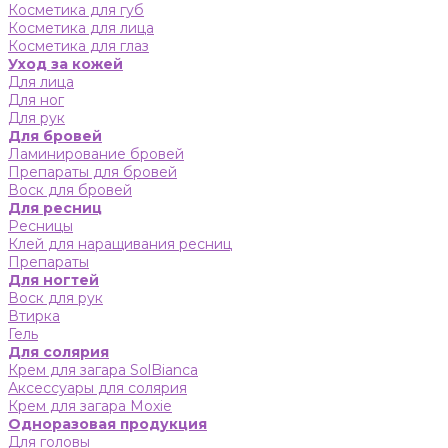
Косметика для губ
Косметика для лица
Косметика для глаз
Уход за кожей
Для лица
Для ног
Для рук
Для бровей
Ламинирование бровей
Препараты для бровей
Воск для бровей
Для ресниц
Ресницы
Клей для наращивания ресниц
Препараты
Для ногтей
Воск для рук
Втирка
Гель
Для солярия
Крем для загара SolBianca
Аксессуары для солярия
Крем для загара Moxie
Одноразовая продукция
Для головы