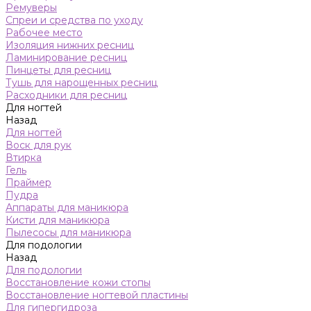
Ремуверы
Спреи и средства по уходу
Рабочее место
Изоляция нижних ресниц
Ламинирование ресниц
Пинцеты для ресниц
Тушь для нарощенных ресниц
Расходники для ресниц
Для ногтей
Назад
Для ногтей
Воск для рук
Втирка
Гель
Праймер
Пудра
Аппараты для маникюра
Кисти для маникюра
Пылесосы для маникюра
Для подологии
Назад
Для подологии
Восстановление кожи стопы
Восстановление ногтевой пластины
Для гипергидроза