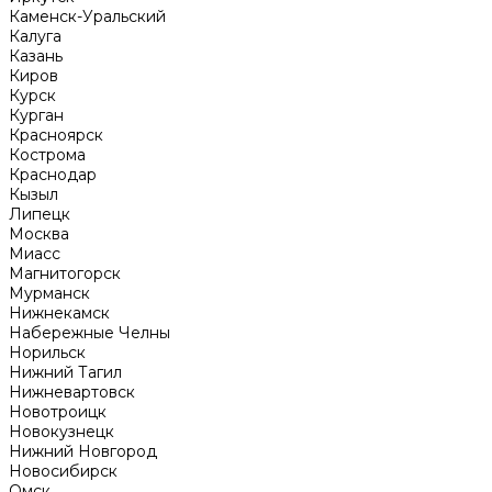
Каменск-Уральский
Калуга
Казань
Киров
Курск
Курган
Красноярск
Кострома
Краснодар
Кызыл
Липецк
Москва
Миасс
Магнитогорск
Мурманск
Нижнекамск
Набережные Челны
Норильск
Нижний Тагил
Нижневартовск
Новотроицк
Новокузнецк
Нижний Новгород
Новосибирск
Омск