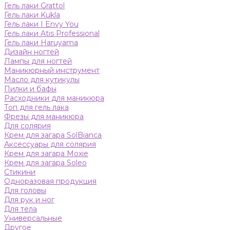
Гель лаки Grattol
Гель лаки Kukla
Гель лаки I Envy You
Гель лаки Atis Professional
Гель лаки Haruyama
Дизайн ногтей
Лампы для ногтей
Маникюрный инструмент
Масло для кутикулы
Пилки и бафы
Расходники для маникюра
Топ для гель лака
Фрезы для маникюра
Для солярия
Крем для загара SolBianca
Аксессуары для солярия
Крем для загара Moxie
Крем для загара Soleo
Стикини
Одноразовая продукция
Для головы
Для рук и ног
Для тела
Универсальные
Другое