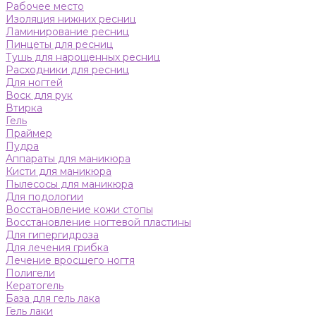
Рабочее место
Изоляция нижних ресниц
Ламинирование ресниц
Пинцеты для ресниц
Тушь для нарощенных ресниц
Расходники для ресниц
Для ногтей
Воск для рук
Втирка
Гель
Праймер
Пудра
Аппараты для маникюра
Кисти для маникюра
Пылесосы для маникюра
Для подологии
Восстановление кожи стопы
Восстановление ногтевой пластины
Для гипергидроза
Для лечения грибка
Лечение вросшего ногтя
Полигели
Кератогель
База для гель лака
Гель лаки