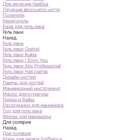
Для лечения грибка
Лечение вросшего ногтя
Полигели
Кератогель
База для гель лака
Гель лаки
Назад
Гель лаки
Гель лаки Grattol
Гель лаки Kukla
Гель лаки I Envy You
Гель лаки Atis Professional
Гель лаки Haruyama
Дизайн ногтей
Лампы для ногтей
Маникюрный инструмент
Масло для кутикулы
Пилки и бафы
Расходники для маникюра
Топ для гель лака
Фрезы для маникюра
Для солярия
Назад
Для солярия
Крем для загара SolBianca