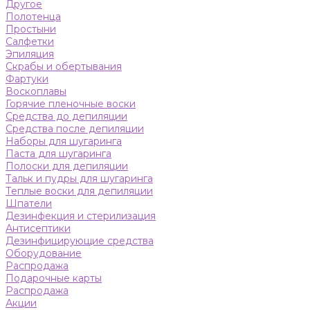
Другое
Полотенца
Простыни
Салфетки
Эпиляция
Скрабы и обертывания
Фартуки
Воскоплавы
Горячие пленочные воски
Средства до депиляции
Средства после депиляции
Наборы для шугаринга
Паста для шугаринга
Полоски для депиляции
Тальк и пудры для шугаринга
Теплые воски для депиляции
Шпатели
Дезинфекция и стерилизация
Антисептики
Дезинфицирующие средства
Оборудование
Распродажа
Подарочные карты
Распродажа
Акции