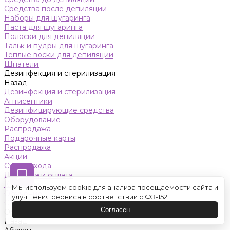
Средства после депиляции
Наборы для шугаринга
Паста для шугаринга
Полоски для депиляции
Тальк и пудры для шугаринга
Теплые воски для депиляции
Шпатели
Дезинфекция и стерилизация
Назад
Дезинфекция и стерилизация
Антисептики
Дезинфицирующие средства
Оборудование
Распродажа
Подарочные карты
Распродажа
Акции
Схемы ухода
Доставка и оплата
Контакты
Мы используем cookie для анализа посещаемости сайта и
Обучение
улучшения сервиса в соответствии с ФЗ-152.
Салон красоты
Согласен
Оренбург
Назад