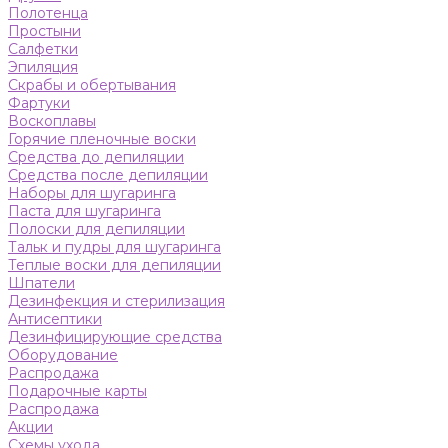
Полотенца
Простыни
Салфетки
Эпиляция
Скрабы и обертывания
Фартуки
Воскоплавы
Горячие пленочные воски
Средства до депиляции
Средства после депиляции
Наборы для шугаринга
Паста для шугаринга
Полоски для депиляции
Тальк и пудры для шугаринга
Теплые воски для депиляции
Шпатели
Дезинфекция и стерилизация
Антисептики
Дезинфицирующие средства
Оборудование
Распродажа
Подарочные карты
Распродажа
Акции
Схемы ухода