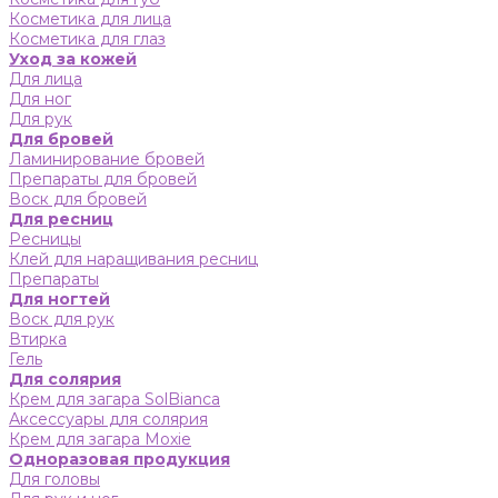
Косметика для лица
Косметика для глаз
Уход за кожей
Для лица
Для ног
Для рук
Для бровей
Ламинирование бровей
Препараты для бровей
Воск для бровей
Для ресниц
Ресницы
Клей для наращивания ресниц
Препараты
Для ногтей
Воск для рук
Втирка
Гель
Для солярия
Крем для загара SolBianca
Аксессуары для солярия
Крем для загара Moxie
Одноразовая продукция
Для головы