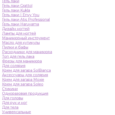
Гель лаки
Гель лаки Grattol
Гель лаки Kukla
Гель лаки I Envy You
Гель лаки Atis Professional
Гель лаки Haruyama
Дизайн ногтей
Лампы для ногтей
Маникюрный инструмент
Масло для кутикулы
Пилки и бафы
Расходники для маникюра
Топ для гель лака
Фрезы для маникюра
Для солярия
Крем для загара SolBianca
Аксессуары для солярия
Крем для загара Moxie
Крем для загара Soleo
Стикини
Одноразовая продукция
Для головы
Для рук и ног
Для тела
Универсальные