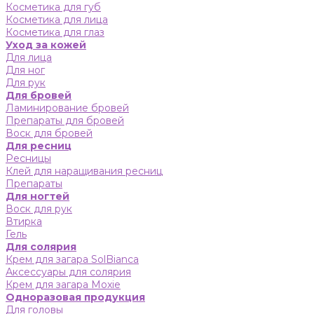
Косметика для губ
Косметика для лица
Косметика для глаз
Уход за кожей
Для лица
Для ног
Для рук
Для бровей
Ламинирование бровей
Препараты для бровей
Воск для бровей
Для ресниц
Ресницы
Клей для наращивания ресниц
Препараты
Для ногтей
Воск для рук
Втирка
Гель
Для солярия
Крем для загара SolBianca
Аксессуары для солярия
Крем для загара Moxie
Одноразовая продукция
Для головы