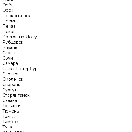
Орёл
Орск
Прокопьевск
Пермь
Пенза
Псков
Ростов-на-Дону
Рубцовск
Рязань
Саранск
Сочи
Самара
Санкт-Петербург
Саратов
Смоленск
Сызрань
Сургут
Стерлитамак
Салават
Тольятти
Тюмень
Томск
Тамбов
Тула