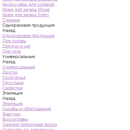
Аксессуары для солярия
Крем для загара Moxie
Крем для загара Soleo
Стикини
Одноразовая продукция
Назад
Одноразовая продукция
Для головы
Для рук и ног
Для тела
Универсальные
Назад
Универсальные
Другое
Полотенца
Простыни
Салфетки
Эпиляция
Назад
Эпиляция
Скрабы и обертывания
Фартуки
Воскоплавы
Горячие пленочные воски
Средства до депиляции