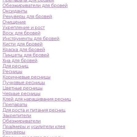
Препараты для бровей
Обезжириватели для бровей
Оксиданты
Ремуверы для бровей
Очищение
Укрепление и рост
Воск для бровей
Инструменты для бровей
Кисти для бровей
Краска для бровей
Пинцеты для бровей
Хна для бровей
Для ресниц
Ресницы
Коричневые ресницы
Пучковые ресницы
Цветные ресницы
Черные ресницы
Клей для наращивания ресниц
Препараты
Для роста и питания ресниц
Закрепители
Обезжириватели
Праймеры и усилители клея
Ремуверы