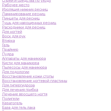
Спреи и средства по уходу
Рабочее место
Изоляция нижних ресниц
Ламинирование ресниц
Пинцеты для ресниц
Тушь для нарощенных ресниц
Расходники для ресниц
Для ногтей
Воск для рук
Втирка
Гель
Праймер
Пудра
Аппараты для маникюра
Кисти для маникюра
Пылесосы для маникюра
Для подологии
Восстановление кожи стопы
Восстановление ногтевой пластины
Для гипергидроза
Для лечения грибка
Лечение вросшего ногтя
Полигели
Кератогель
База для гель лака