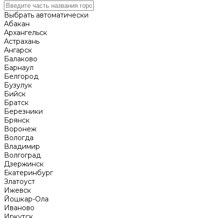
Выбрать автоматически
Абакан
Архангельск
Астрахань
Ангарск
Балаково
Барнаул
Белгород
Бузулук
Бийск
Братск
Березники
Брянск
Воронеж
Вологда
Владимир
Волгоград
Дзержинск
Екатеринбург
Златоуст
Ижевск
Йошкар-Ола
Иваново
Иркутск