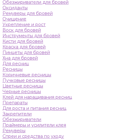
Обезжириватели для бровей
Оксиданты
Ремуверы для бровей
Очищение
Укрепление и рост
Воск для бровей
Инструменты для бровей
Кисти для бровей
Краска для бровей
Пинцеты для бровей
Хна для бровей
Для ресниц
Ресницы
Коричневые ресницы
Пучковые ресницы
Цветные ресницы
Черные ресницы
Клей для наращивания ресниц
Препараты
Для роста и питания ресниц
Закрепители
Обезжириватели
Праймеры и усилители клея
Ремуверы
Спреи и средства по уходу