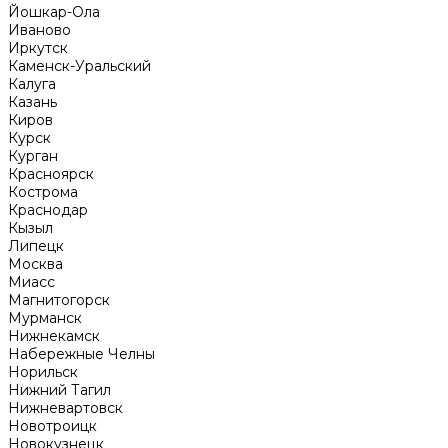
Йошкар-Ола
Иваново
Иркутск
Каменск-Уральский
Калуга
Казань
Киров
Курск
Курган
Красноярск
Кострома
Краснодар
Кызыл
Липецк
Москва
Миасс
Магнитогорск
Мурманск
Нижнекамск
Набережные Челны
Норильск
Нижний Тагил
Нижневартовск
Новотроицк
Новокузнецк