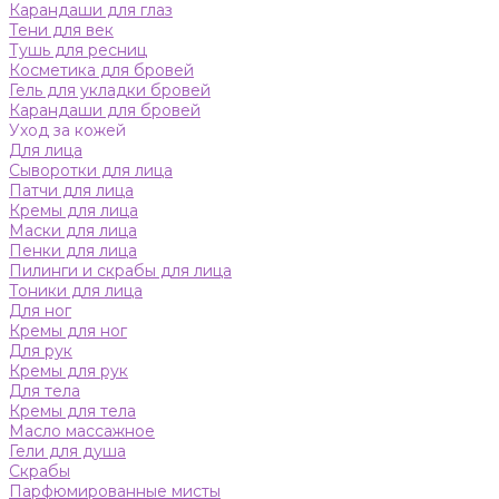
Карандаши для глаз
Тени для век
Тушь для ресниц
Косметика для бровей
Гель для укладки бровей
Карандаши для бровей
Уход за кожей
Для лица
Сыворотки для лица
Патчи для лица
Кремы для лица
Маски для лица
Пенки для лица
Пилинги и скрабы для лица
Тоники для лица
Для ног
Кремы для ног
Для рук
Кремы для рук
Для тела
Кремы для тела
Масло массажное
Гели для душа
Скрабы
Парфюмированные мисты