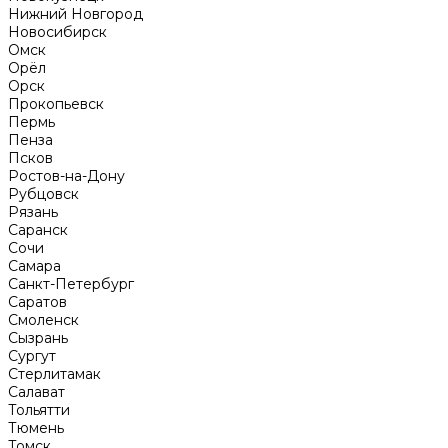
Нижний Новгород
Новосибирск
Омск
Орёл
Орск
Прокопьевск
Пермь
Пенза
Псков
Ростов-на-Дону
Рубцовск
Рязань
Саранск
Сочи
Самара
Санкт-Петербург
Саратов
Смоленск
Сызрань
Сургут
Стерлитамак
Салават
Тольятти
Тюмень
Томск