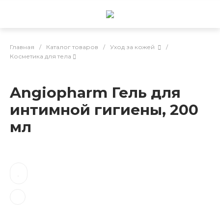
Главная
/
Каталог товаров
/
Уход за кожей
/
Косметика для тела
Angiopharm Гель для
интимной гигиены, 200
мл