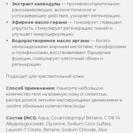
Экстракт календулы
— противовоспалительное,
ранозаживляющее, антисептическое и
успокаивающее действие, ускоряет регенерацию.
Эфирное масло герани
— тонизирует, повышает
упругость, стимулирует регенерацию тканей и
улучшает микроциркуляцию.
Водорастворимое масло арганы
— богато
ненасыщенными жирными кислотами, токоферолами
и полифенолами, восстанавливает барьерные
функции, стимулирует клеточный обмен и
регенерацию.
Подходит для чувствительной кожи.
Способ применения:
Нанесите небольшое
количество геля на влажную кожу и слизистые,
распределите легкими массирующими движениями и
смойте обильным количеством воды.
Состав (INCI):
Aqua, Cocamidopropyl Betaine, С 08-14
Alkylpolyglucoside, Glycerine, Sodium Coco Sulfate,
Laureth-7 Citrate, Betaine, Sodium Chloride, Aloe