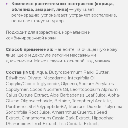
Комплекс растительных экстрактов (корица,
облепиха, амарант, липа)
— улучшает
регенерацию, успокаивает, устраняет воспаление,
повышает тонус и тургор.
Подходит для возрастной, нормальной и
комбинированной кожи.
Способ применения:
Нанесите на очищенную кожу
лица, шею и декольте легкими массажными
движениями. Может служить основой под макияж.
Состав (INCI):
Aqua, Butyrospermum Parkii Butter,
Ethylhexyl Olivate, Macadamia Integrifolia Oil,
Caprylic/Capric Triglyceride, Glycerin, Sodium Acrylates
Copolymer, Cocos Nucisfera Oil, Leontopodium Alpinum
Callus Culture Extract, Aloe Barbadensis Leaf Juice, Alpha-
Glucan Oligosaccharide, Betaine, Tocopheryl Acetate,
Panthenol, Sh-Polypeptide-82, Titanium Dioxide, Polymnia
Sonchifolia Root Juice, Amaranthus Cruentus Seed
Extract, Cinnamomum Cassia Bark Extract, Hippophae
Rhamnoides Fruit Extract, Tilia Cordata Extract,