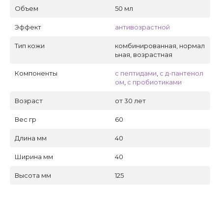
Объем
50 мл
Эффект
антивозрастной
Тип кожи
комбинированная, нормал
ьная, возрастная
Компоненты
с пептидами
,
с д-пантенол
ом
,
с пробиотиками
Возраст
от 30 лет
Вес гр
60
Длина мм
40
Ширина мм
40
Высота мм
125