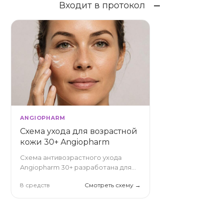
Входит в протокол
ANGIOPHARM
Схема ухода для возрастной
кожи 30+ Angiopharm
Схема антивозрастного ухода
Angiopharm 30+ разработана для
превентивного воздействия на
8 средств
Смотреть схему →
первые признаки старения:
мимические заломы, снижение
упругости и тусклый тон.