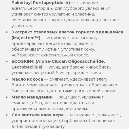
Palmitoyl Pentapeptide-4)
— активирует
акваглицеропорины для глубокого увлажнения,
усиливает синтез коллагена и эластина,
восстанавливает поврежденные волокна, повышает
упругость.
Экстракт стволовых клеток горного эдельвейса
(Мajestem™)
— ингибирует коллагеназу,
предотвращает деградацию коллагена,
обеспечивает лифтинг, уплотняет кожу,
нейтрализует окислительный стресс.
ECOSKIN® (Alpha-Glucan Oligosaccharide,
Lactobacillus)
— улучшает баланс микробиоты,
усиливает защитный барьер, придает сиян
Масло кокоса
— смягчает, удерживает влагу,
богато монолаурином, препятствует образованию
биопленок, обладает антимикробным действием.
Масло макадамии
— защищает, увлажняет,
смягчает, обладает антиоксидантным и
противовоспалительным действием.
Сок листьев алоэ вера
— успокаивает, увлажняет,
ускоряет регенерацию, барбалоин обеспечивает
антиоксидантную защиту.