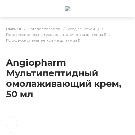
Главная
/
Каталог товаров
/
Уход за кожей
/
Профессиональная уходовая косметика для лица
/
Профессиональные кремы для лица
Angiopharm
Мультипептидный
омолаживающий крем,
50 мл