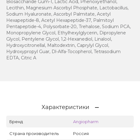
Biosaccharide Gum-1, Lactic Acid, Phenoxyethanol,
Lecithin, Magnesium Ascorbyl Phosphate, Lactobacillus,
Sodium Hyaluronate, Ascorbyl Palmitate, Acetyl
Hexapeptide-8, Acetyl Hexapeptide-37, Palmitoyl
Pentapeptide-4, Polysorbatе-20, Trehalose, Sodium PCA,
Monopropylene Glycol, Ethylhexylglycerin, Dipropylene
Glycol, Pentylene Glycol, 1,2-Hexanediol, Linalool,
Hydroxycitronellal, Maltodextrin, Caprylyl Glycol,
Hydroxypropyl Guar, Dl-Alfa-Tocopherol, Tetrasodium
EDTA, Citric A
Характеристики
Бренд
Angiopharm
Страна производитель
Россия