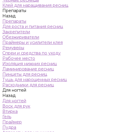
Черные ресницы
Клей для наращивания ресниц
Препараты
Назад
Препараты
Для роста и питания ресниц
Закрепители
Обезжириватели
Праймеры и усилители клея
Ремуверы
Спреи и средства по уходу
Рабочее место
Изоляция нижних ресниц
Ламинирование ресниц
Пинцеты для ресниц
Тушь для нарощенных ресниц
Расходники для ресниц
Для ногтей
Назад
Для ногтей
Воск для рук
Втирка
Гель
Праймер
Пудра