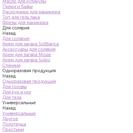
Масло для кутикулы
Пилки и бафы
Расходники для маникюра
Топ для гель лака
Фрезы для маникюра
Для солярия
Назад
Для солярия
Крем для загара SolBianca
Аксессуары для солярия
Крем для загара Moxie
Крем для загара Soleo
Стикини
Одноразовая продукция
Назад
Одноразовая продукция
Для головы
Для рук и ног
Для тела
Универсальные
Назад
Универсальные
Другое
Полотенца
Простыни