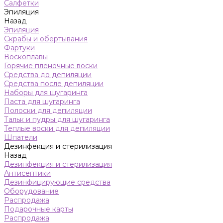
Салфетки
Эпиляция
Назад
Эпиляция
Скрабы и обертывания
Фартуки
Воскоплавы
Горячие пленочные воски
Средства до депиляции
Средства после депиляции
Наборы для шугаринга
Паста для шугаринга
Полоски для депиляции
Тальк и пудры для шугаринга
Теплые воски для депиляции
Шпатели
Дезинфекция и стерилизация
Назад
Дезинфекция и стерилизация
Антисептики
Дезинфицирующие средства
Оборудование
Распродажа
Подарочные карты
Распродажа