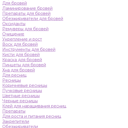
Для бровей
Ламинирование бровей
Препараты для бровей
Обезжириватели для бровей
Оксиданты
Ремуверы для бровей
Очищение
Укрепление и рост
Воск для бровей
Инструменты для бровей
Кисти для бровей
Краска для бровей
Пинцеты для бровей
Хна для бровей
Для ресниц
Ресницы
Коричневые ресницы
Пучковые ресницы
Цветные ресницы
Черные ресницы
Клей для наращивания ресниц
Препараты
Для роста и питания ресниц
Закрепители
Обезжириватели