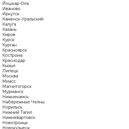
Йошкар-Ола
Иваново
Иркутск
Каменск-Уральский
Калуга
Казань
Киров
Курск
Курган
Красноярск
Кострома
Краснодар
Кызыл
Липецк
Москва
Миасс
Магнитогорск
Мурманск
Нижнекамск
Набережные Челны
Норильск
Нижний Тагил
Нижневартовск
Новотроицк
Новокузнецк