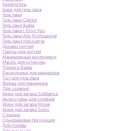
Кератогель
База для гель лака
Гель лаки
Гель лаки Grattol
Гель лаки Kukla
Гель лаки I Envy You
Гель лаки Atis Professional
Гель лаки Haruyama
Дизайн ногтей
Лампы для ногтей
Маникюрный инструмент
Масло для кутикулы
Пилки и бафы
Расходники для маникюра
Топ для гель лака
Фрезы для маникюра
Для солярия
Крем для загара SolBianca
Аксессуары для солярия
Крем для загара Moxie
Крем для загара Soleo
Стикини
Одноразовая продукция
Для головы
Для рук и ног