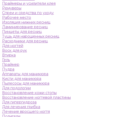
Праймеры и усилители клея
Ремуверы
Спреи и средства по уходу
Рабочее место
Изоляция нижних ресниц
Ламинирование ресниц
Пинцеты для ресниц
Тушь для нарощенных ресниц
Расходники для ресниц
Для ногтей
Воск для рук
Втирка
Гель
Праймер
Пудра
Аппараты для маникюра
Кисти для маникюра
Пылесосы для маникюра
Для подологии
Восстановление кожи стопы
Восстановление ногтевой пластины
Для гипергидроза
Для лечения грибка
Лечение вросшего ногтя
Полигели