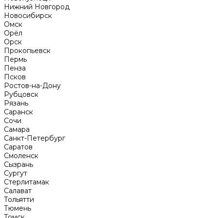
Нижний Новгород
Новосибирск
Омск
Орёл
Орск
Прокопьевск
Пермь
Пенза
Псков
Ростов-на-Дону
Рубцовск
Рязань
Саранск
Сочи
Самара
Санкт-Петербург
Саратов
Смоленск
Сызрань
Сургут
Стерлитамак
Салават
Тольятти
Тюмень
Томск