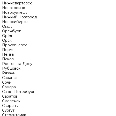
Нижневартовск
Новотроицк
Новокузнецк
Нижний Новгород
Новосибирск
Омск
Оренбург
Орёл
Орск
Прокопьевск
Пермь
Пенза
Псков
Ростов-на-Дону
Рубцовск
Рязань
Саранск
Сочи
Самара
Санкт-Петербург
Саратов
Смоленск
Сызрань
Сургут
Стерлитамак