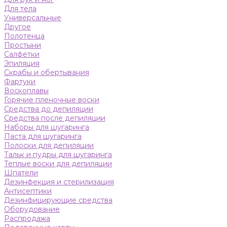
Для тела
Универсальные
Другое
Полотенца
Простыни
Салфетки
Эпиляция
Скрабы и обертывания
Фартуки
Воскоплавы
Горячие пленочные воски
Средства до депиляции
Средства после депиляции
Наборы для шугаринга
Паста для шугаринга
Полоски для депиляции
Тальк и пудры для шугаринга
Теплые воски для депиляции
Шпатели
Дезинфекция и стерилизация
Антисептики
Дезинфицирующие средства
Оборудование
Распродажа