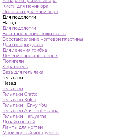
Аппараты для маникюра
Кисти для маникюра
Пылесосы для маникюра
Для подологии
Назад
Для подологии
Восстановление кожи стопы
Восстановление ногтевой пластины
Для гипергидроза
Для лечения грибка
Лечение вросшего ногтя
Полигели
Кератогель
База для гель лака
Гель лаки
Назад
Гель лаки
Гель лаки Grattol
Гель лаки Kukla
Гель лаки I Envy You
Гель лаки Atis Professional
Гель лаки Haruyama
Дизайн ногтей
Лампы для ногтей
Маникюрный инструмент