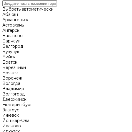
Выбрать автоматически
Абакан
Архангельск
Астрахань
Ангарск
Балаково
Барнаул
Белгород
Бузулук
Бийск
Братск
Березники
Брянск
Воронеж
Вологда
Владимир
Волгоград
Дзержинск
Екатеринбург
Златоуст
Ижевск
Йошкар-Ола
Иваново
Иркутск