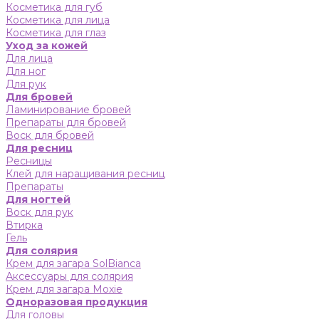
Косметика для губ
Косметика для лица
Косметика для глаз
Уход за кожей
Для лица
Для ног
Для рук
Для бровей
Ламинирование бровей
Препараты для бровей
Воск для бровей
Для ресниц
Ресницы
Клей для наращивания ресниц
Препараты
Для ногтей
Воск для рук
Втирка
Гель
Для солярия
Крем для загара SolBianca
Аксессуары для солярия
Крем для загара Moxie
Одноразовая продукция
Для головы