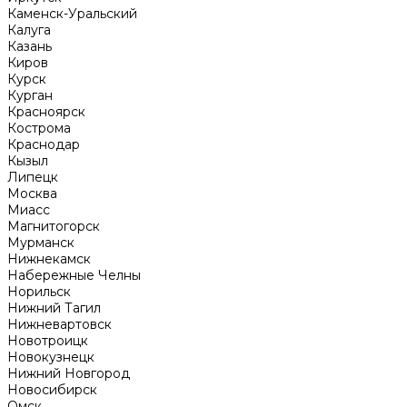
Каменск-Уральский
Калуга
Казань
Киров
Курск
Курган
Красноярск
Кострома
Краснодар
Кызыл
Липецк
Москва
Миасс
Магнитогорск
Мурманск
Нижнекамск
Набережные Челны
Норильск
Нижний Тагил
Нижневартовск
Новотроицк
Новокузнецк
Нижний Новгород
Новосибирск
Омск