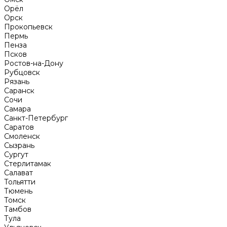
Орёл
Орск
Прокопьевск
Пермь
Пенза
Псков
Ростов-на-Дону
Рубцовск
Рязань
Саранск
Сочи
Самара
Санкт-Петербург
Саратов
Смоленск
Сызрань
Сургут
Стерлитамак
Салават
Тольятти
Тюмень
Томск
Тамбов
Тула