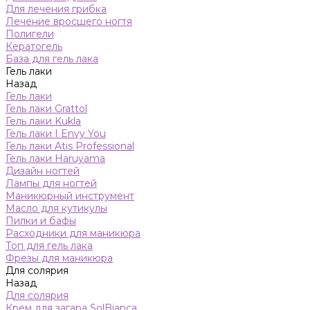
Для лечения грибка
Лечение вросшего ногтя
Полигели
Кератогель
База для гель лака
Гель лаки
Назад
Гель лаки
Гель лаки Grattol
Гель лаки Kukla
Гель лаки I Envy You
Гель лаки Atis Professional
Гель лаки Haruyama
Дизайн ногтей
Лампы для ногтей
Маникюрный инструмент
Масло для кутикулы
Пилки и бафы
Расходники для маникюра
Топ для гель лака
Фрезы для маникюра
Для солярия
Назад
Для солярия
Крем для загара SolBianca