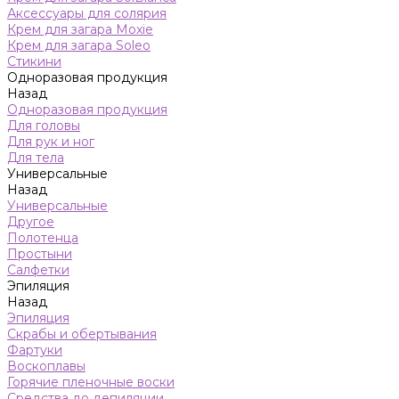
Аксессуары для солярия
Крем для загара Moxie
Крем для загара Soleo
Стикини
Одноразовая продукция
Назад
Одноразовая продукция
Для головы
Для рук и ног
Для тела
Универсальные
Назад
Универсальные
Другое
Полотенца
Простыни
Салфетки
Эпиляция
Назад
Эпиляция
Скрабы и обертывания
Фартуки
Воскоплавы
Горячие пленочные воски
Средства до депиляции