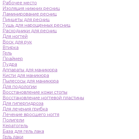
Рабочее место
Изоляция нижних ресниц
Ламинирование ресниц
Пинцеты для ресниц
Тушь для нарощенных ресниц
Расходники для ресниц
Для ногтей
Воск для рук
Втирка
Гель
Праймер
Пудра
Аппараты для маникюра
Кисти для маникюра
Пылесосы для маникюра
Для подологии
Восстановление кожи стопы
Восстановление ногтевой пластины
Для гипергидроза
Для лечения грибка
Лечение вросшего ногтя
Полигели
Кератогель
База для гель лака
Гель лаки