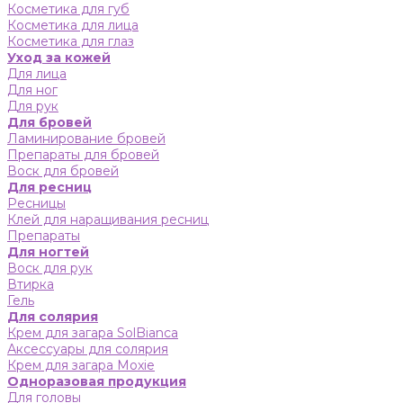
Косметика для губ
Косметика для лица
Косметика для глаз
Уход за кожей
Для лица
Для ног
Для рук
Для бровей
Ламинирование бровей
Препараты для бровей
Воск для бровей
Для ресниц
Ресницы
Клей для наращивания ресниц
Препараты
Для ногтей
Воск для рук
Втирка
Гель
Для солярия
Крем для загара SolBianca
Аксессуары для солярия
Крем для загара Moxie
Одноразовая продукция
Для головы