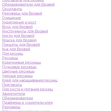
Препараты для бровей
Обезжириватели для бровей
Оксиданты
Ремуверы для бровей
Очищение
Укрепление и рост
Воск для бровей
Инструменты для бровей
Кисти для бровей
Краска для бровей
Пинцеты для бровей
Хна для бровей
Для ресниц
Ресницы
Коричневые ресницы
Пучковые ресницы
Цветные ресницы
Черные ресницы
Клей для наращивания ресниц
Препараты
Для роста и питания ресниц
Закрепители
Обезжириватели
Праймеры и усилители клея
Ремуверы