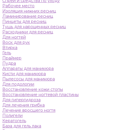
Спреи и средства по уходу
Рабочее место
Изоляция нижних ресниц
Ламинирование ресниц
Пинцеты для ресниц
Тушь для нарощенных ресниц
Расходники для ресниц
Для ногтей
Воск для рук
Втирка
Гель
Праймер
Пудра
Аппараты для маникюра
Кисти для маникюра
Пылесосы для маникюра
Для подологии
Восстановление кожи стопы
Восстановление ногтевой пластины
Для гипергидроза
Для лечения грибка
Лечение вросшего ногтя
Полигели
Кератогель
База для гель лака