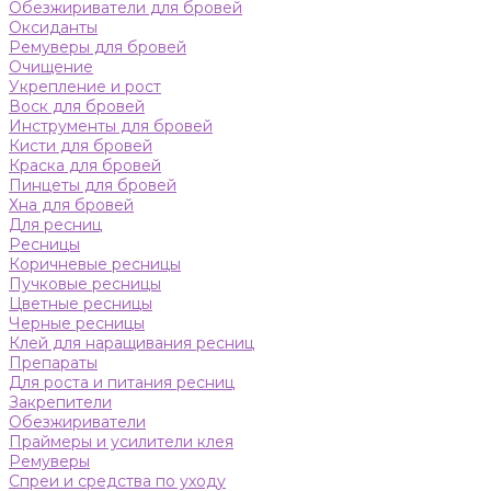
Обезжириватели для бровей
Оксиданты
Ремуверы для бровей
Очищение
Укрепление и рост
Воск для бровей
Инструменты для бровей
Кисти для бровей
Краска для бровей
Пинцеты для бровей
Хна для бровей
Для ресниц
Ресницы
Коричневые ресницы
Пучковые ресницы
Цветные ресницы
Черные ресницы
Клей для наращивания ресниц
Препараты
Для роста и питания ресниц
Закрепители
Обезжириватели
Праймеры и усилители клея
Ремуверы
Спреи и средства по уходу