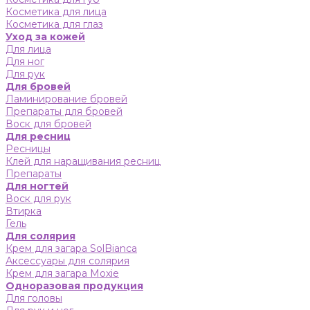
Косметика для лица
Косметика для глаз
Уход за кожей
Для лица
Для ног
Для рук
Для бровей
Ламинирование бровей
Препараты для бровей
Воск для бровей
Для ресниц
Ресницы
Клей для наращивания ресниц
Препараты
Для ногтей
Воск для рук
Втирка
Гель
Для солярия
Крем для загара SolBianca
Аксессуары для солярия
Крем для загара Moxie
Одноразовая продукция
Для головы