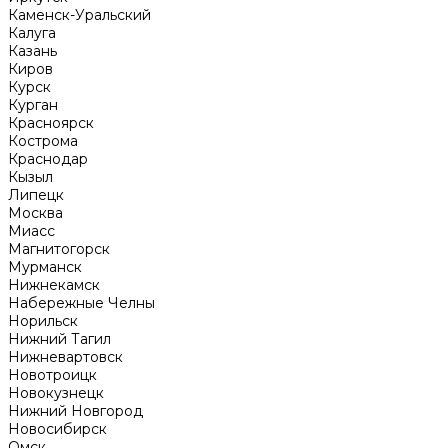
Каменск-Уральский
Калуга
Казань
Киров
Курск
Курган
Красноярск
Кострома
Краснодар
Кызыл
Липецк
Москва
Миасс
Магнитогорск
Мурманск
Нижнекамск
Набережные Челны
Норильск
Нижний Тагил
Нижневартовск
Новотроицк
Новокузнецк
Нижний Новгород
Новосибирск
Омск