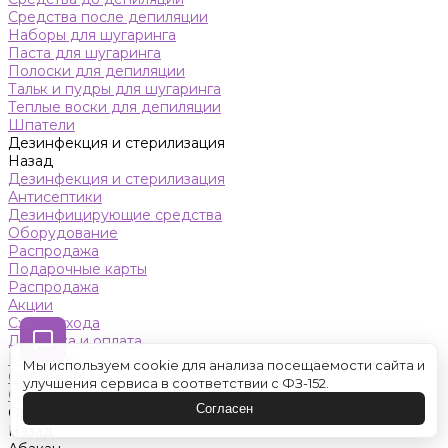
Средства после депиляции
Наборы для шугаринга
Паста для шугаринга
Полоски для депиляции
Тальк и пудры для шугаринга
Теплые воски для депиляции
Шпатели
Дезинфекция и стерилизация
Назад
Дезинфекция и стерилизация
Антисептики
Дезинфицирующие средства
Оборудование
Распродажа
Подарочные карты
Распродажа
Акции
Схемы ухода
Доставка и оплата
Контакты
Мы используем cookie для анализа посещаемости сайта и
Обучение
улучшения сервиса в соответствии с ФЗ-152.
Салон красоты
Согласен
Оренбург
Назад