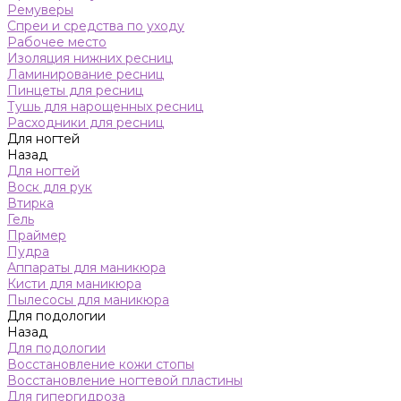
Ремуверы
Спреи и средства по уходу
Рабочее место
Изоляция нижних ресниц
Ламинирование ресниц
Пинцеты для ресниц
Тушь для нарощенных ресниц
Расходники для ресниц
Для ногтей
Назад
Для ногтей
Воск для рук
Втирка
Гель
Праймер
Пудра
Аппараты для маникюра
Кисти для маникюра
Пылесосы для маникюра
Для подологии
Назад
Для подологии
Восстановление кожи стопы
Восстановление ногтевой пластины
Для гипергидроза