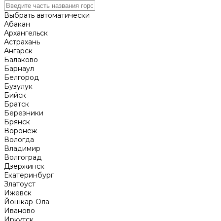
Выбрать автоматически
Абакан
Архангельск
Астрахань
Ангарск
Балаково
Барнаул
Белгород
Бузулук
Бийск
Братск
Березники
Брянск
Воронеж
Вологда
Владимир
Волгоград
Дзержинск
Екатеринбург
Златоуст
Ижевск
Йошкар-Ола
Иваново
Иркутск