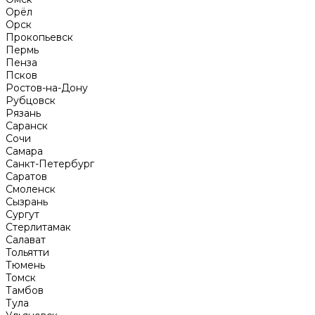
Орёл
Орск
Прокопьевск
Пермь
Пенза
Псков
Ростов-на-Дону
Рубцовск
Рязань
Саранск
Сочи
Самара
Санкт-Петербург
Саратов
Смоленск
Сызрань
Сургут
Стерлитамак
Салават
Тольятти
Тюмень
Томск
Тамбов
Тула