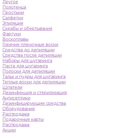
Другое
Полотенца
Простыни
Салфетки
Эпиляция
Скрабы и обертывания
Фартуки
Воскоплавы
Горячие пленочные воски
Средства до депиляции
Средства после депиляции
Наборы для шугаринга
Паста для шугаринга
Полоски для депиляции
Тальк и пудры для шугаринга
Теплые воски для депиляции
Шпатели
Дезинфекция и стерилизация
Антисептики
Дезинфицирующие средства
Оборудование
Распродажа
Подарочные карты
Распродажа
Акции