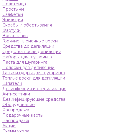
Полотенца
Простыни
Салфетки
Эпиляция
Скрабы и обертывания
Фартуки
Воскоплавы
Горячие пленочные воски
Средства до депиляции
Средства после депиляции
Наборы для шугаринга
Паста для шугаринга
Полоски для депиляции
Тальк и пудры для шугаринга
Теплые воски для депиляции
Шпатели
Дезинфекция и стерилизация
Антисептики
Дезинфицирующие средства
Оборудование
Распродажа
Подарочные карты
Распродажа
Акции
Схемы ухода