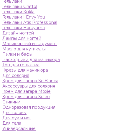
Гель лаки
Гель лаки Grattol
Гель лаки Kukla
Гель лаки I Envy You
Гель лаки Atis Professional
Гель лаки Haruyama
Дизайн ногтей
Лампы для ногтей
Маникюрный инструмент
Масло для кутикулы
Пилки и бафы
Расходники для маникюра
Топ для гель лака
Фрезы для маникюра
Для солярия
Крем для загара SolBianca
Аксессуары для солярия
Крем для загара Moxie
Крем для загара Soleo
Стикини
Одноразовая продукция
Для головы
Для рук и ног
Для тела
Универсальные