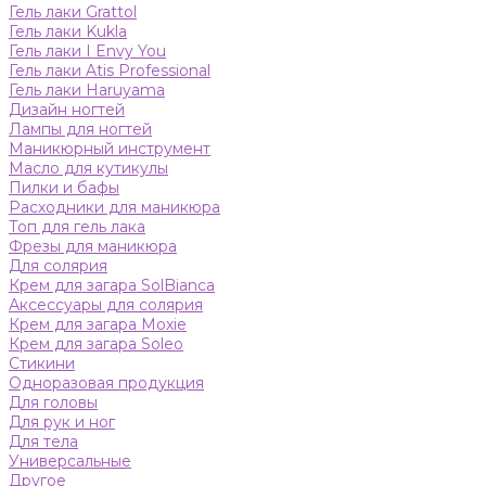
Гель лаки Grattol
Гель лаки Kukla
Гель лаки I Envy You
Гель лаки Atis Professional
Гель лаки Haruyama
Дизайн ногтей
Лампы для ногтей
Маникюрный инструмент
Масло для кутикулы
Пилки и бафы
Расходники для маникюра
Топ для гель лака
Фрезы для маникюра
Для солярия
Крем для загара SolBianca
Аксессуары для солярия
Крем для загара Moxie
Крем для загара Soleo
Стикини
Одноразовая продукция
Для головы
Для рук и ног
Для тела
Универсальные
Другое