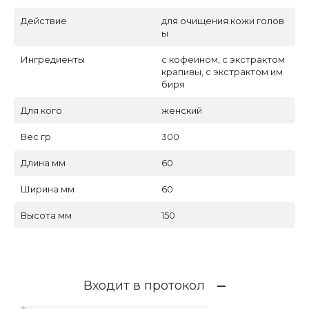
Действие
для очищения кожи голов
ы
Ингредиенты
с кофеином, с экстрактом
крапивы, с экстрактом им
биря
Для кого
женский
Вес гр
300
Длина мм
60
Ширина мм
60
Высота мм
150
Входит в протокол