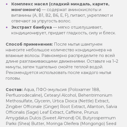
Комплекс масел (сладкий миндаль, карите,
монгомонго)
— содержат аминокислоты и
витамины (А, В1, В2, В6, Е, F), питают, укрепляют и
отвечают за упругость волос.
Экстракт бамбука
— мягко отшелушивает,
кондиционирует, придает гладкость, силу и блеск.
Способ применения:
После мытья шампунем
нанесите небольшое количество кондиционера на
влажные волосы. Равномерно распределите по всей
длине разглаживающими движениями. Оставьте на 1–2
минуты, затем тщательно смойте теплой водой.
Рекомендуется использовать после каждого мытья
головы.
Состав:
Aqua, ПФО-эмульсия (Poloxamer 188,
Perfluorodecaline), Cetearyl Alcohol, Behentrimonium
Methosulfate, Glycerin, Urtica Dioica (Nettle) Extract,
Zingiber Officinale (Ginger) Root Extract, Allantoin, Salvia
Officinalis (Sage) Leaf Extract, Caffeine, Prunus
Amygdalus Dulcis (Sweet Almond) Oil, Butyrospermum
Parkii (Shea) Butter, Moringa Oleifera (Mongongo) Seed