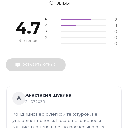
Отзывы
продлевает свежесть укладки без
пересушивания длины волос.
5
2
4.7
4
1
3
0
2
0
3 оценок
1
0
ОСТАВИТЬ ОТЗЫВ
Анастасия Щукина
А
24.07.2026
Кондиционер с легкой текстурой, не
утяжеляет волосы. После него волосы
мягкие, гладкие и легко расчесываются,