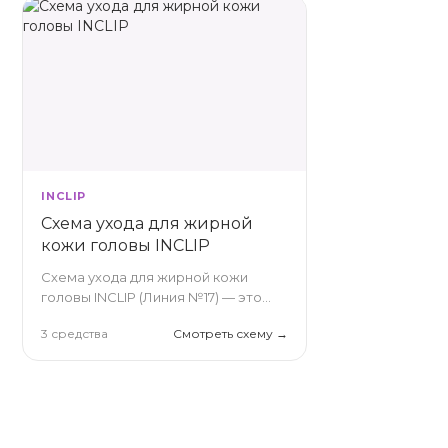
INCLIP
Схема ухода для жирной
кожи головы INCLIP
Схема ухода для жирной кожи
головы INCLIP (Линия №17) — это
профессиональный
3 средства
Смотреть схему →
себорегулирующий комплекс,
созданный на основе
перфторорганики, корня имбиря и
кофеина. Система нормализует
выработку кожного сала,
эффективно устраняет жирность и