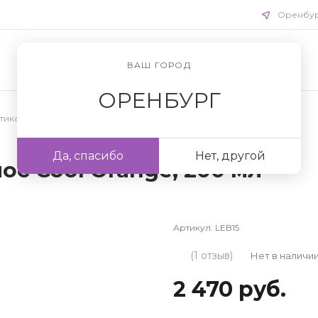
Оренбу
ВАШ ГОРОД
ОРЕНБУРГ
ика для волос
/
Профессиональные шампуни
Да, спасибо
Нет, другой
ос Cool Orange, 200 мл
Артикул:
LEB15
(1 отзыв)
Нет в наличи
2 470 руб.