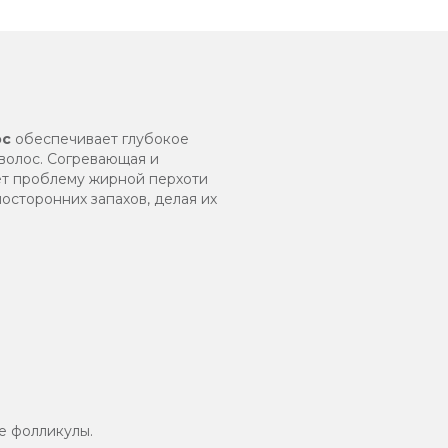
ос
обеспечивает глубокое
 волос. Согревающая и
т проблему жирной перхоти
осторонних запахов, делая их
е фолликулы.