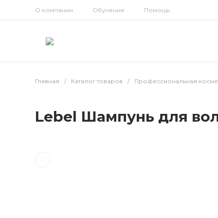
О компании
Обучение
Помощь
Главная
/
Каталог товаров
/
Профессиональная космет
Lebel Шампунь для вол