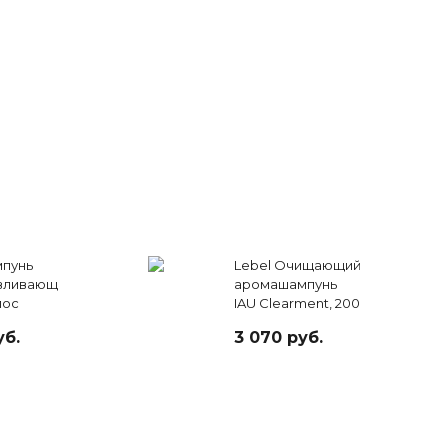
мпунь
Lebel Очищающий
вливающ
аромашампунь
лос
IAU Clearment, 200
unce Fit,
мл
уб.
3 070 руб.