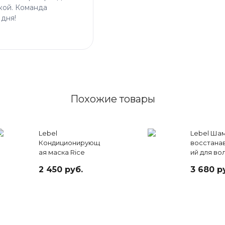
кой. Команда
 дня!
Похожие товары
Lebel
Lebel Ша
Кондиционирующ
восстана
ая маска Rice
ий для во
Protein, 140 мл
Proedit Bo
2 450 руб.
3 680 р
300 мл