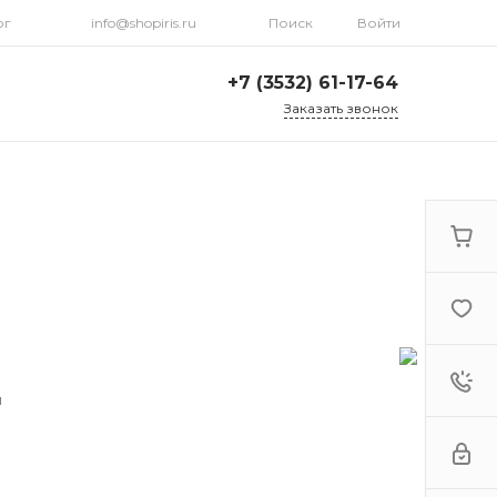
рг
info@shopiris.ru
Поиск
Войти
+7 (3532) 61-17-64
Заказать звонок
+7 (3532) 61-17-64
г. Оренбург, ул.
Кирова, д. 13, Гостиный
двор, 2 этаж
Ежедневно: с 10:00 до
21:00
info@shopiris.ru
+7 (3532) 61-17-61
Обучение в студии
красоты Iris
Ежедневно 10:00 - 21:00
и
info@iris56.ru
+7 (922) 841-83-98
info@shopiris.ru