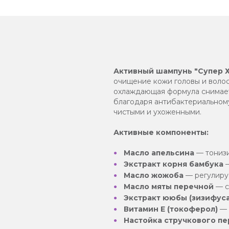
Активный шампунь "Супер 
очищение кожи головы и волос
охлаждающая формула снимае
благодаря антибактериальному
чистыми и ухоженными.
Активные компоненты:
Масло апельсина
— тонизи
Экстракт корня бамбука
—
Масло жожоба
— регулируе
Масло мяты перечной
— с
Экстракт ююбы (зизифуса
Витамин Е (токоферол)
— 
Настойка стручкового пе