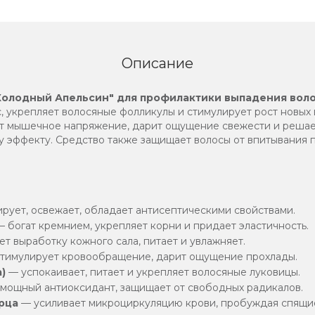
Описание
Холодный Апельсин" для профилактики выпадения вол
, укрепляет волосяные фолликулы и стимулирует рост новых
т мышечное напряжение, дарит ощущение свежести и решае
 эффекту. Средство также защищает волосы от впитывания п
рует, освежает, обладает антисептическими свойствами.
 богат кремнием, укрепляет корни и придает эластичность.
т выработку кожного сала, питает и увлажняет.
тимулирует кровообращение, дарит ощущение прохлады.
)
— успокаивает, питает и укрепляет волосяные луковицы.
мощный антиоксидант, защищает от свободных радикалов.
рца
— усиливает микроциркуляцию крови, пробуждая спящи