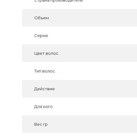
Страна производитель
Объем
Серия
Цвет волос
Тип волос
Действие
Для кого
Вес гр