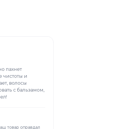
о пахнет
 чистоты и
ает, волосы
вать с бальзамом,
ел!
наш товар оправдал