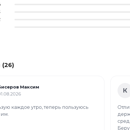
4
3
2
 (26)
Бисеров Максим
К
01.08.2026
зую каждое утро, теперь пользуюсь
Отли
 им.
держ
сред
Беру