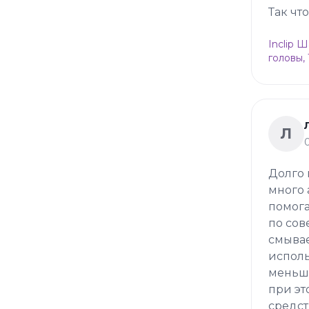
Так чт
Inclip 
головы,
Л
Долго 
много 
помога
по сов
смывае
исполь
меньше
при эт
средст