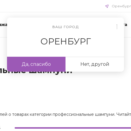
Оренбур
ажа
Акции
Схемы ухода
Доставка и оплата
ВАШ ГОРОД
ОРЕНБУРГ
Да, спасибо
Нет, другой
льные шампуни
лей о товарах категории профессиональные шампуни. Читайте
5