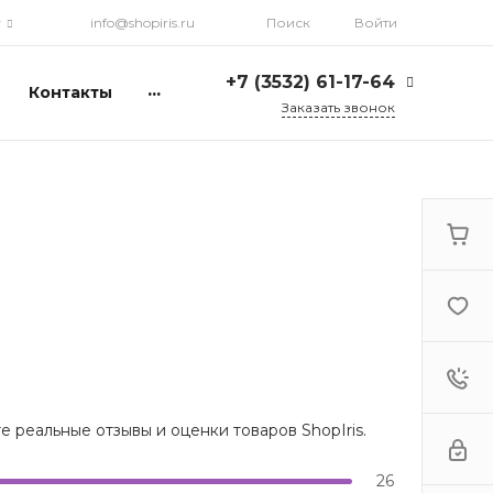
г
info@shopiris.ru
Поиск
Войти
+7 (3532) 61-17-64
...
Контакты
Заказать звонок
+7 (3532) 61-17-64
г. Оренбург, ул.
Кирова, д. 13, Гостиный
двор, 2 этаж
Ежедневно: с 10:00 до
21:00
info@shopiris.ru
+7 (3532) 61-17-61
Обучение в студии
красоты Iris
Ежедневно 10:00 - 21:00
info@iris56.ru
 реальные отзывы и оценки товаров ShopIris.
+7 (922) 841-83-98
info@shopiris.ru
26