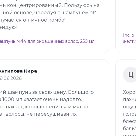
нь концентрированный. Пользуюсь на
нной основе, чередуя с шампунем №
олучается отличное комбо!
ендую!
Incli
Шампунь №14 для окрашенных волос, 250 мл
желти
Антипова Кира
Ц
18.06.2026
й шампунь за свою цену. Большого
Хоро
 1000 мл хватает очень надолго.
пахн
о пахнет, хорошо пенится и мягко
ощущ
т волосы, не пересушивая их.
голо
блес
баль
подо