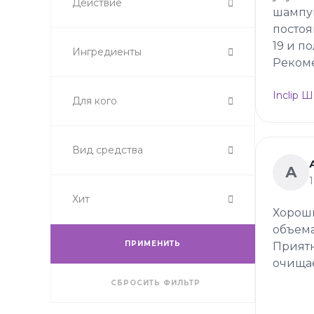
Действие
шампу
постоя
19 и п
Ингредиенты
Реком
Inclip 
Для кого
Вид средства
А
Хит
Хороши
объема
ПРИМЕНИТЬ
Приятн
очищае
СБРОСИТЬ ФИЛЬТР