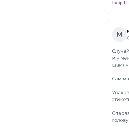
Inclip 
М
Случай
и у ме
шампу
Сам ма
Упаков
этикет
Сперва
голову 