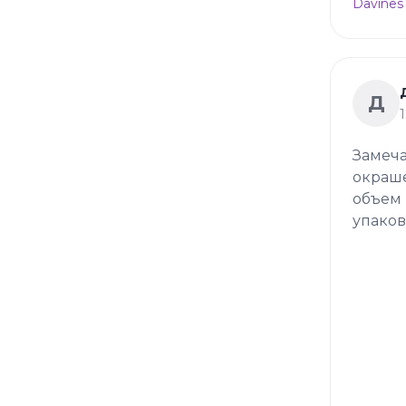
Davines
Д
Замеча
окраше
объем 
упаков