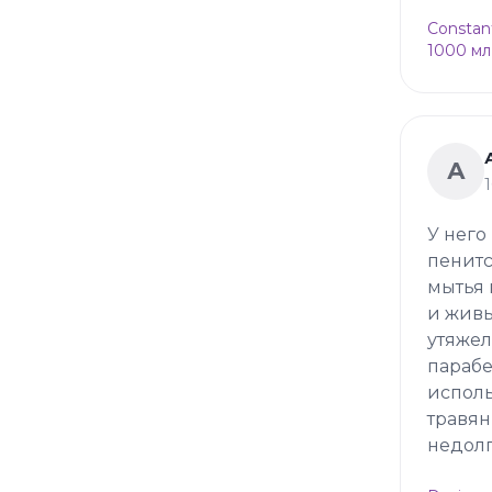
Constan
1000 мл
А
У него
пенитс
мытья 
и живы
утяжел
парабе
исполь
травян
недолг