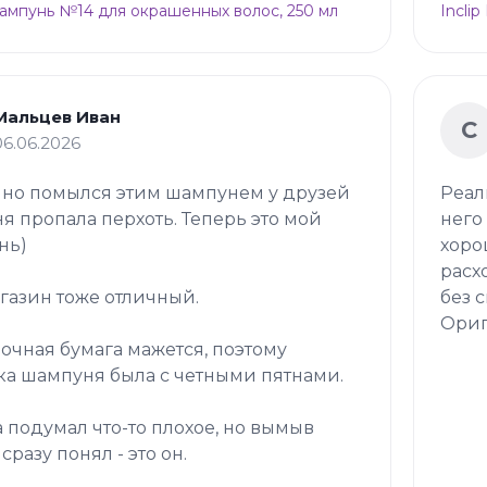
Шампунь №14 для окрашенных волос, 250 мл
Incli
Мальцев Иван
С
06.06.2026
но помылся этим шампунем у друзей
Реал
ня пропала перхоть. Теперь это мой
него
нь)
хоро
расх
газин тоже отличный.
без 
Ориг
очная бумага мажется, поэтому
ка шампуня была с четными пятнами.
 подумал что-то плохое, но вымыв
сразу понял - это он.