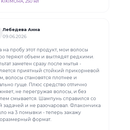
 KIKIMORA, 250 мл
Лебедева Анна
09.06.2026
а на пробу этот продукт, мои волосы
ро теряют объем и выглядят редкими.
льтат заметен сразу после мытья -
ляется приятный стойкий прикорневой
м, волосы становятся плотнее и
ально гуще. Плюс средство отлично
жняет, не перегружая волосы, и без
лем смывается. Шампунь справился со
й задачей и не разочаровал. Флакончика
ило на 3 помывки - теперь закажу
оразмерный формат.