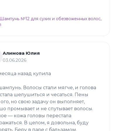
p Шампунь №12 для сухих и обезвоженных волос,
л
Алимова Юлия
03.06.2026
месяца назад купила
 шампунь. Волосы стали мягче, и голова
стала шелушиться и чесаться. Пены
ого, но свою задачу он выполняет,
шо промывает и не спутывает волосы.
ное — кожа головы перестала
ражаться. В целом, я довольна, буду
орять. Беру в паре с бальзамом.