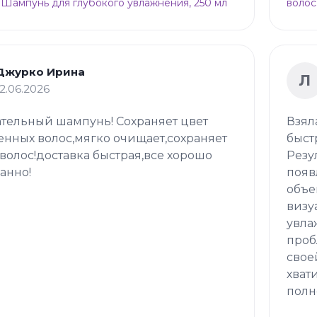
 Шампунь для глубокого увлажнения, 250 мл
волос
Джурко Ирина
Л
12.06.2026
тельный шампунь! Сохраняет цвет
Взял
нных волос,мягко очищает,сохраняет
быст
волос!доставка быстрая,все хорошо
Резу
анно!
появ
объе
визу
увла
проб
свое
хват
полн