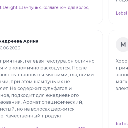
t Delight Шампунь с коллагеном для волос,
Lebel
Андреева Арина
М
16.06.2026
 приятная, гелевая текстура, он отлично
Хоро
я и экономично расходуется. После
прия
волосы становятся мягкими, гладкими
экон
ми, при этом шампунь их не
мягк
яет. Не содержит сульфатов и
элек
нов, подходит для ежедневного
зования. Аромат специфический,
истый, но на волосах держится
о. Качественный продукт
ESTEL