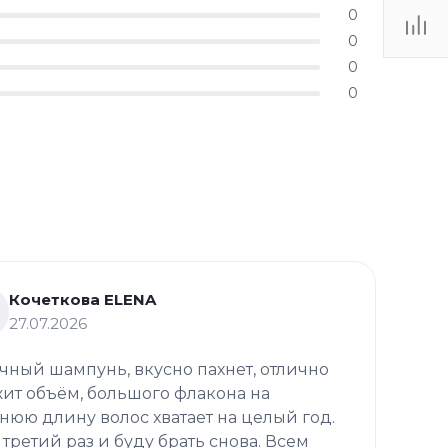
0
0
0
0
Кочеткова ELENA
27.07.2026
чный шампунь, вкусно пахнет, отлично
ит объём, большого флакона на
нюю длину волос хватает на целый год.
 третий раз и буду брать снова. Всем