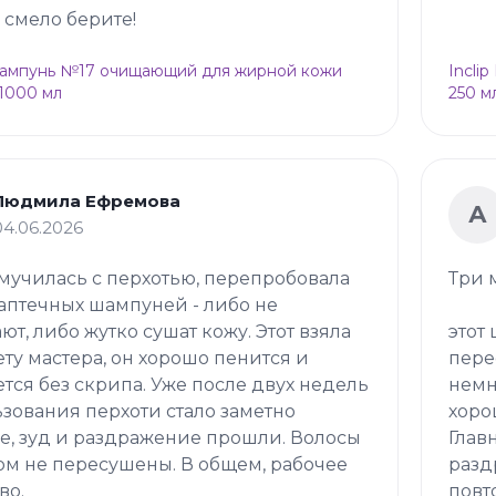
о смело берите!
Шампунь №17 очищающий для жирной кожи
Incli
 1000 мл
250 м
Людмила Ефремова
А
04.06.2026
мучилась с перхотью, перепробовала
Три 
аптечных шампуней - либо не
ют, либо жутко сушат кожу. Этот взяла
этот
ету мастера, он хорошо пенится и
пере
тся без скрипа. Уже после двух недель
немн
зования перхоти стало заметно
хоро
, зуд и раздражение прошли. Волосы
Глав
ом не пересушены. В общем, рабочее
разд
во.
повт