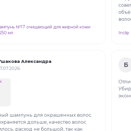
сове
объё
воло
Шампунь №17 очищающий для жирной кожи
 250 мл
Incli
Ушакова Александра
Б
17.07.2026
Отли
Убир
экон
ный шампунь для окрашенных волос.
охраняется дольше, качество волос
лось, расход не большой, так как