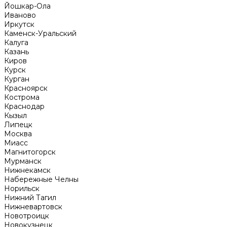
Йошкар-Ола
Иваново
Иркутск
Каменск-Уральский
Калуга
Казань
Киров
Курск
Курган
Красноярск
Кострома
Краснодар
Кызыл
Липецк
Москва
Миасс
Магнитогорск
Мурманск
Нижнекамск
Набережные Челны
Норильск
Нижний Тагил
Нижневартовск
Новотроицк
Новокузнецк