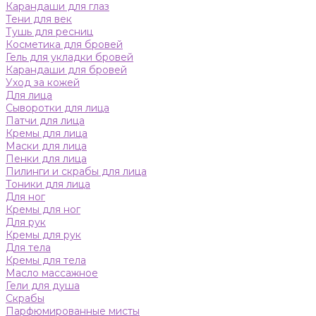
Карандаши для глаз
Тени для век
Тушь для ресниц
Косметика для бровей
Гель для укладки бровей
Карандаши для бровей
Уход за кожей
Для лица
Сыворотки для лица
Патчи для лица
Кремы для лица
Маски для лица
Пенки для лица
Пилинги и скрабы для лица
Тоники для лица
Для ног
Кремы для ног
Для рук
Кремы для рук
Для тела
Кремы для тела
Масло массажное
Гели для душа
Скрабы
Парфюмированные мисты