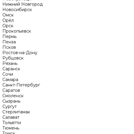
Нижний Новгород
Новосибирск
Омск
Орёл
Орск
Прокопьевск
Пермь
Пенза
Псков
Ростов-на-Дону
Рубцовск
Рязань
Саранск
Сочи
Самара
Санкт-Петербург
Саратов
Смоленск
Сызрань
Сургут
Стерлитамак
Салават
Тольятти
Тюмень
Томск