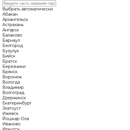
Выбрать автоматически
Абакан
Архангельск
Астрахань
Ангарск
Балаково
Барнаул
Белгород
Бузулук
Бийск
Братск
Березники
Брянск
Воронеж
Вологда
Владимир
Волгоград
Дзержинск
Екатеринбург
Златоуст
Ижевск
Йошкар-Ола
Иваново
Иркутск