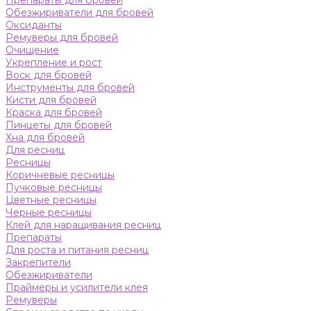
Препараты для бровей
Обезжириватели для бровей
Оксиданты
Ремуверы для бровей
Очищение
Укрепление и рост
Воск для бровей
Инструменты для бровей
Кисти для бровей
Краска для бровей
Пинцеты для бровей
Хна для бровей
Для ресниц
Ресницы
Коричневые ресницы
Пучковые ресницы
Цветные ресницы
Черные ресницы
Клей для наращивания ресниц
Препараты
Для роста и питания ресниц
Закрепители
Обезжириватели
Праймеры и усилители клея
Ремуверы