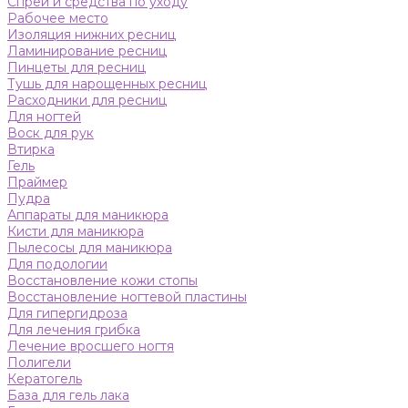
Спреи и средства по уходу
Рабочее место
Изоляция нижних ресниц
Ламинирование ресниц
Пинцеты для ресниц
Тушь для нарощенных ресниц
Расходники для ресниц
Для ногтей
Воск для рук
Втирка
Гель
Праймер
Пудра
Аппараты для маникюра
Кисти для маникюра
Пылесосы для маникюра
Для подологии
Восстановление кожи стопы
Восстановление ногтевой пластины
Для гипергидроза
Для лечения грибка
Лечение вросшего ногтя
Полигели
Кератогель
База для гель лака