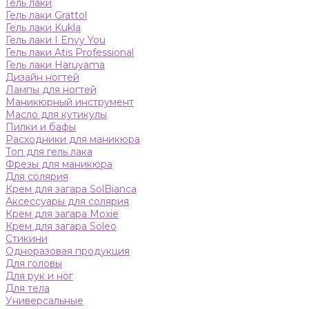
Гель лаки
Гель лаки Grattol
Гель лаки Kukla
Гель лаки I Envy You
Гель лаки Atis Professional
Гель лаки Haruyama
Дизайн ногтей
Лампы для ногтей
Маникюрный инструмент
Масло для кутикулы
Пилки и бафы
Расходники для маникюра
Топ для гель лака
Фрезы для маникюра
Для солярия
Крем для загара SolBianca
Аксессуары для солярия
Крем для загара Moxie
Крем для загара Soleo
Стикини
Одноразовая продукция
Для головы
Для рук и ног
Для тела
Универсальные