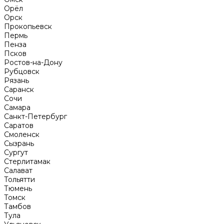
Орёл
Орск
Прокопьевск
Пермь
Пенза
Псков
Ростов-на-Дону
Рубцовск
Рязань
Саранск
Сочи
Самара
Санкт-Петербург
Саратов
Смоленск
Сызрань
Сургут
Стерлитамак
Салават
Тольятти
Тюмень
Томск
Тамбов
Тула