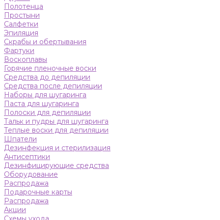
Полотенца
Простыни
Салфетки
Эпиляция
Скрабы и обертывания
Фартуки
Воскоплавы
Горячие пленочные воски
Средства до депиляции
Средства после депиляции
Наборы для шугаринга
Паста для шугаринга
Полоски для депиляции
Тальк и пудры для шугаринга
Теплые воски для депиляции
Шпатели
Дезинфекция и стерилизация
Антисептики
Дезинфицирующие средства
Оборудование
Распродажа
Подарочные карты
Распродажа
Акции
Схемы ухода