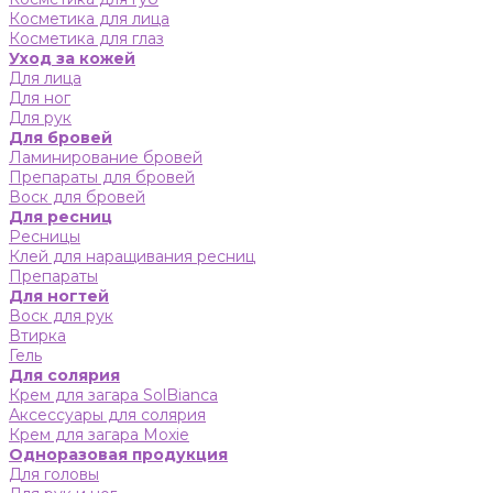
Косметика для лица
Косметика для глаз
Уход за кожей
Для лица
Для ног
Для рук
Для бровей
Ламинирование бровей
Препараты для бровей
Воск для бровей
Для ресниц
Ресницы
Клей для наращивания ресниц
Препараты
Для ногтей
Воск для рук
Втирка
Гель
Для солярия
Крем для загара SolBianca
Аксессуары для солярия
Крем для загара Moxie
Одноразовая продукция
Для головы