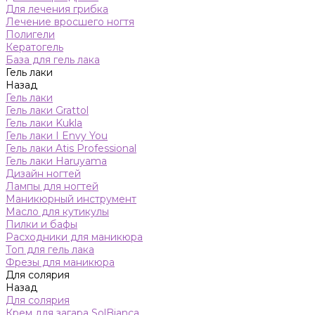
Для лечения грибка
Лечение вросшего ногтя
Полигели
Кератогель
База для гель лака
Гель лаки
Назад
Гель лаки
Гель лаки Grattol
Гель лаки Kukla
Гель лаки I Envy You
Гель лаки Atis Professional
Гель лаки Haruyama
Дизайн ногтей
Лампы для ногтей
Маникюрный инструмент
Масло для кутикулы
Пилки и бафы
Расходники для маникюра
Топ для гель лака
Фрезы для маникюра
Для солярия
Назад
Для солярия
Крем для загара SolBianca