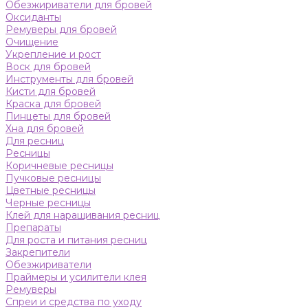
Обезжириватели для бровей
Оксиданты
Ремуверы для бровей
Очищение
Укрепление и рост
Воск для бровей
Инструменты для бровей
Кисти для бровей
Краска для бровей
Пинцеты для бровей
Хна для бровей
Для ресниц
Ресницы
Коричневые ресницы
Пучковые ресницы
Цветные ресницы
Черные ресницы
Клей для наращивания ресниц
Препараты
Для роста и питания ресниц
Закрепители
Обезжириватели
Праймеры и усилители клея
Ремуверы
Спреи и средства по уходу