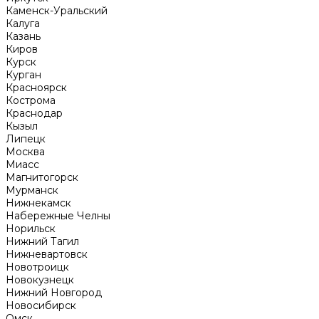
Каменск-Уральский
Калуга
Казань
Киров
Курск
Курган
Красноярск
Кострома
Краснодар
Кызыл
Липецк
Москва
Миасс
Магнитогорск
Мурманск
Нижнекамск
Набережные Челны
Норильск
Нижний Тагил
Нижневартовск
Новотроицк
Новокузнецк
Нижний Новгород
Новосибирск
Омск