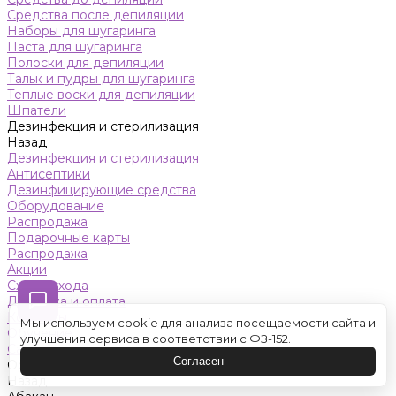
Средства после депиляции
Наборы для шугаринга
Паста для шугаринга
Полоски для депиляции
Тальк и пудры для шугаринга
Теплые воски для депиляции
Шпатели
Дезинфекция и стерилизация
Назад
Дезинфекция и стерилизация
Антисептики
Дезинфицирующие средства
Оборудование
Распродажа
Подарочные карты
Распродажа
Акции
Схемы ухода
Доставка и оплата
Контакты
Мы используем cookie для анализа посещаемости сайта и
Обучение
улучшения сервиса в соответствии с ФЗ-152.
Салон красоты
Согласен
Оренбург
Назад