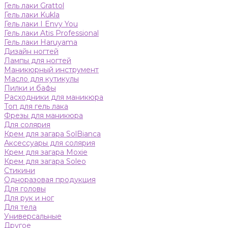
Гель лаки Grattol
Гель лаки Kukla
Гель лаки I Envy You
Гель лаки Atis Professional
Гель лаки Haruyama
Дизайн ногтей
Лампы для ногтей
Маникюрный инструмент
Масло для кутикулы
Пилки и бафы
Расходники для маникюра
Топ для гель лака
Фрезы для маникюра
Для солярия
Крем для загара SolBianca
Аксессуары для солярия
Крем для загара Moxie
Крем для загара Soleo
Стикини
Одноразовая продукция
Для головы
Для рук и ног
Для тела
Универсальные
Другое