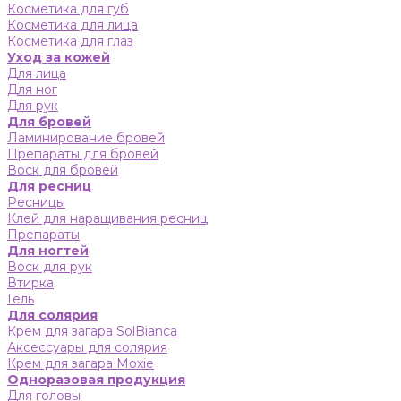
Косметика для губ
Косметика для лица
Косметика для глаз
Уход за кожей
Для лица
Для ног
Для рук
Для бровей
Ламинирование бровей
Препараты для бровей
Воск для бровей
Для ресниц
Ресницы
Клей для наращивания ресниц
Препараты
Для ногтей
Воск для рук
Втирка
Гель
Для солярия
Крем для загара SolBianca
Аксессуары для солярия
Крем для загара Moxie
Одноразовая продукция
Для головы