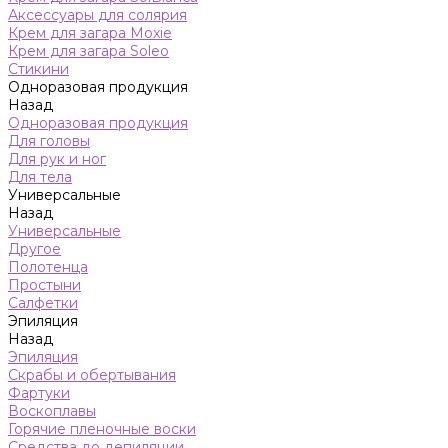
Аксессуары для солярия
Крем для загара Moxie
Крем для загара Soleo
Стикини
Одноразовая продукция
Назад
Одноразовая продукция
Для головы
Для рук и ног
Для тела
Универсальные
Назад
Универсальные
Другое
Полотенца
Простыни
Салфетки
Эпиляция
Назад
Эпиляция
Скрабы и обертывания
Фартуки
Воскоплавы
Горячие пленочные воски
Средства до депиляции