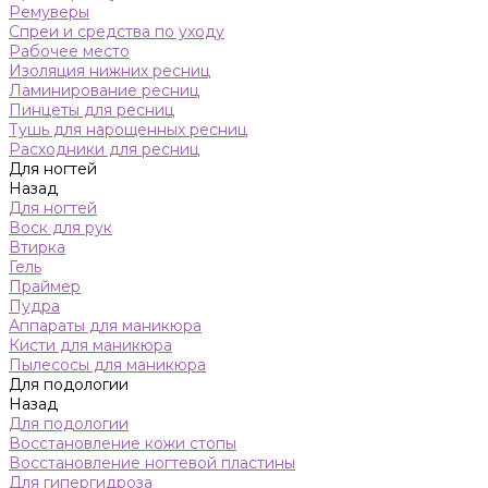
Ремуверы
Спреи и средства по уходу
Рабочее место
Изоляция нижних ресниц
Ламинирование ресниц
Пинцеты для ресниц
Тушь для нарощенных ресниц
Расходники для ресниц
Для ногтей
Назад
Для ногтей
Воск для рук
Втирка
Гель
Праймер
Пудра
Аппараты для маникюра
Кисти для маникюра
Пылесосы для маникюра
Для подологии
Назад
Для подологии
Восстановление кожи стопы
Восстановление ногтевой пластины
Для гипергидроза