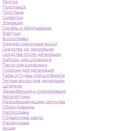
Другое
Полотенца
Простыни
Салфетки
Эпиляция
Скрабы и обертывания
Фартуки
Воскоплавы
Горячие пленочные воски
Средства до депиляции
Средства после депиляции
Наборы для шугаринга
Паста для шугаринга
Полоски для депиляции
Тальк и пудры для шугаринга
Теплые воски для депиляции
Шпатели
Дезинфекция и стерилизация
Антисептики
Дезинфицирующие средства
Оборудование
Распродажа
Подарочные карты
Распродажа
Акции