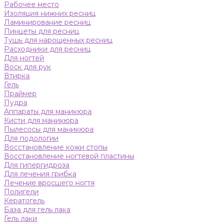
Рабочее место
Изоляция нижних ресниц
Ламинирование ресниц
Пинцеты для ресниц
Тушь для нарощенных ресниц
Расходники для ресниц
Для ногтей
Воск для рук
Втирка
Гель
Праймер
Пудра
Аппараты для маникюра
Кисти для маникюра
Пылесосы для маникюра
Для подологии
Восстановление кожи стопы
Восстановление ногтевой пластины
Для гипергидроза
Для лечения грибка
Лечение вросшего ногтя
Полигели
Кератогель
База для гель лака
Гель лаки