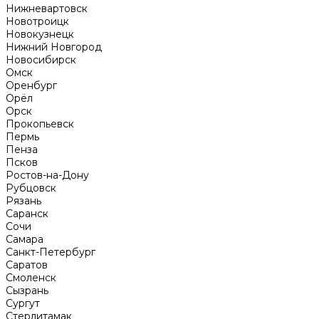
Нижневартовск
Новотроицк
Новокузнецк
Нижний Новгород
Новосибирск
Омск
Оренбург
Орёл
Орск
Прокопьевск
Пермь
Пенза
Псков
Ростов-на-Дону
Рубцовск
Рязань
Саранск
Сочи
Самара
Санкт-Петербург
Саратов
Смоленск
Сызрань
Сургут
Стерлитамак