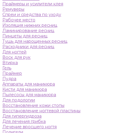
Праймеры и усилители клея
Ремуверы
Спреи и средства по уходу
Рабочее место
Изоляция нижних ресниц
Ламинирование ресниц
Пинцеты для ресниц
Тушь для нарощенных ресниц
Расходники для ресниц
Для ногтей
Воск для рук
Втирка
Гель
Праймер
Пудра
Аппараты для маникюра
Кисти для маникюра
Пылесосы для маникюра
Для подологии
Восстановление кожи стопы
Восстановление ногтевой пластины
Для гипергидроза
Для лечения грибка
Лечение вросшего ногтя
Полигели