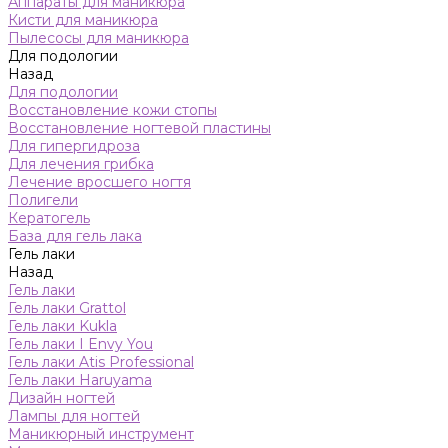
Аппараты для маникюра
Кисти для маникюра
Пылесосы для маникюра
Для подологии
Назад
Для подологии
Восстановление кожи стопы
Восстановление ногтевой пластины
Для гипергидроза
Для лечения грибка
Лечение вросшего ногтя
Полигели
Кератогель
База для гель лака
Гель лаки
Назад
Гель лаки
Гель лаки Grattol
Гель лаки Kukla
Гель лаки I Envy You
Гель лаки Atis Professional
Гель лаки Haruyama
Дизайн ногтей
Лампы для ногтей
Маникюрный инструмент