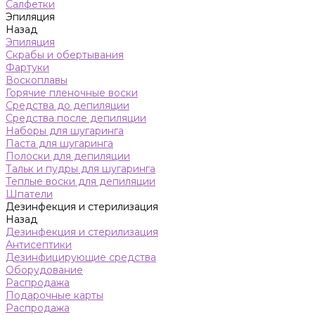
Салфетки
Эпиляция
Назад
Эпиляция
Скрабы и обертывания
Фартуки
Воскоплавы
Горячие пленочные воски
Средства до депиляции
Средства после депиляции
Наборы для шугаринга
Паста для шугаринга
Полоски для депиляции
Тальк и пудры для шугаринга
Теплые воски для депиляции
Шпатели
Дезинфекция и стерилизация
Назад
Дезинфекция и стерилизация
Антисептики
Дезинфицирующие средства
Оборудование
Распродажа
Подарочные карты
Распродажа