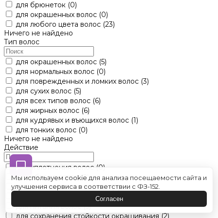
для брюнеток
(0)
для окрашенных волос
(0)
для любого цвета волос
(23)
Ничего не найдено
Тип волос
для окрашенных волос
(5)
для нормальных волос
(0)
для поврежденных и ломких волос
(3)
для сухих волос
(5)
для всех типов волос
(6)
для жирных волос
(6)
для кудрявых и въющихся волос
(1)
для тонких волос
(0)
Ничего не найдено
Действие
для уплотнения волос
(0)
для объема волос
(2)
Мы используем cookie для анализа посещаемости сайта и
для восстановления волос
(2)
улучшения сервиса в соответствии с ФЗ-152.
для нейтрализации желтизны волос
(3)
Согласен
для питания волос
(5)
для сохранения стойкости окрашивания
(2)