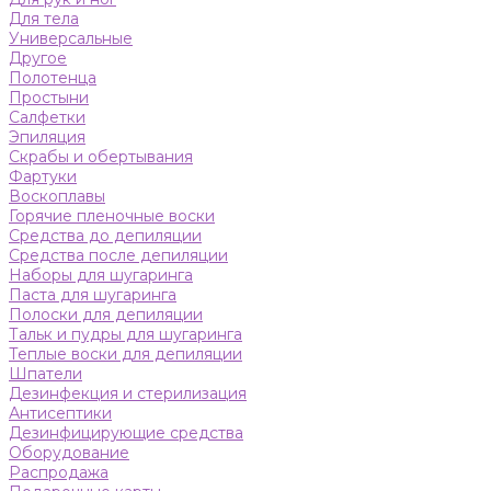
Для тела
Универсальные
Другое
Полотенца
Простыни
Салфетки
Эпиляция
Скрабы и обертывания
Фартуки
Воскоплавы
Горячие пленочные воски
Средства до депиляции
Средства после депиляции
Наборы для шугаринга
Паста для шугаринга
Полоски для депиляции
Тальк и пудры для шугаринга
Теплые воски для депиляции
Шпатели
Дезинфекция и стерилизация
Антисептики
Дезинфицирующие средства
Оборудование
Распродажа