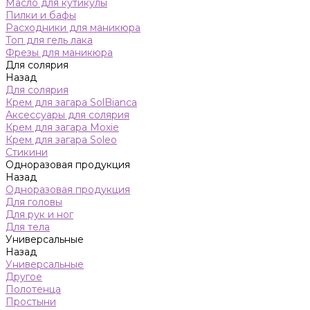
Масло для кутикулы
Пилки и бафы
Расходники для маникюра
Топ для гель лака
Фрезы для маникюра
Для солярия
Назад
Для солярия
Крем для загара SolBianca
Аксессуары для солярия
Крем для загара Moxie
Крем для загара Soleo
Стикини
Одноразовая продукция
Назад
Одноразовая продукция
Для головы
Для рук и ног
Для тела
Универсальные
Назад
Универсальные
Другое
Полотенца
Простыни