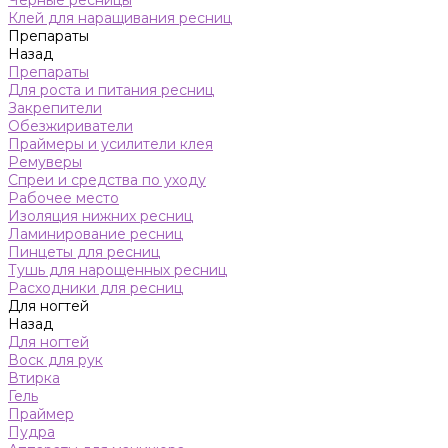
Черные ресницы
Клей для наращивания ресниц
Препараты
Назад
Препараты
Для роста и питания ресниц
Закрепители
Обезжириватели
Праймеры и усилители клея
Ремуверы
Спреи и средства по уходу
Рабочее место
Изоляция нижних ресниц
Ламинирование ресниц
Пинцеты для ресниц
Тушь для нарощенных ресниц
Расходники для ресниц
Для ногтей
Назад
Для ногтей
Воск для рук
Втирка
Гель
Праймер
Пудра