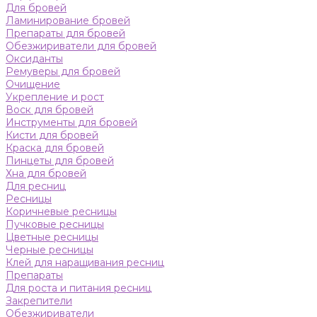
Для бровей
Ламинирование бровей
Препараты для бровей
Обезжириватели для бровей
Оксиданты
Ремуверы для бровей
Очищение
Укрепление и рост
Воск для бровей
Инструменты для бровей
Кисти для бровей
Краска для бровей
Пинцеты для бровей
Хна для бровей
Для ресниц
Ресницы
Коричневые ресницы
Пучковые ресницы
Цветные ресницы
Черные ресницы
Клей для наращивания ресниц
Препараты
Для роста и питания ресниц
Закрепители
Обезжириватели