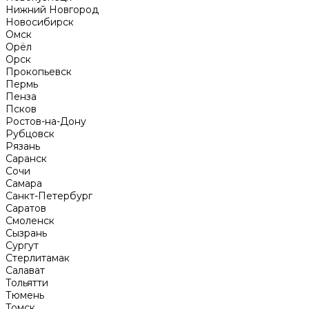
Нижний Новгород
Новосибирск
Омск
Орёл
Орск
Прокопьевск
Пермь
Пенза
Псков
Ростов-на-Дону
Рубцовск
Рязань
Саранск
Сочи
Самара
Санкт-Петербург
Саратов
Смоленск
Сызрань
Сургут
Стерлитамак
Салават
Тольятти
Тюмень
Томск