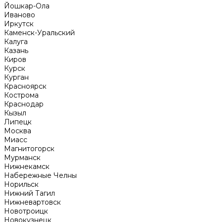
Йошкар-Ола
Иваново
Иркутск
Каменск-Уральский
Калуга
Казань
Киров
Курск
Курган
Красноярск
Кострома
Краснодар
Кызыл
Липецк
Москва
Миасс
Магнитогорск
Мурманск
Нижнекамск
Набережные Челны
Норильск
Нижний Тагил
Нижневартовск
Новотроицк
Новокузнецк