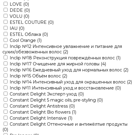
LOVE
(0)
DEDE
(0)
VOLU
(0)
ESTEL COUTURE
(0)
IAU
(0)
ESTEL Облака
(0)
Cool Orange
(1)
Inclip №12 Интенсивное увлажнение и питание для
сухих/обезвоженных волос
(2)
Inclip №18 Реконструкция повреждённых волос
(1)
Inclip №17 Очищение для жирной головы
(4)
Inclip №16 Ежедневный уход для нормальных волос
(2)
Inclip №15 Объём волос
(2)
Inclip №14 Интенсивный уход для окрашенных волос
(2)
Inclip №11 Интенсивный уход и восстановление
(0)
Constant Delight Эксперт-уход
(0)
Constant Delight 5 magic oils, pre-styling
(0)
Constant Delight Antistress
(0)
Constant Delight Bio flowers
(1)
Constant Delight Intensive
(1)
Constant Delight Оттеночные и антижёлтые продукты
(0)