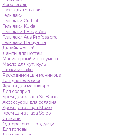
Кератогель
База для гель лака
Гель лаки
Гель лаки Grattol
Гель лаки Kukla
Гель лаки I Envy You
Гель лаки Atis Professional
Гель лаки Haruyama
Дизайн ногтей
Лампы для ногтей
Маникюрный инструмент
Масло для кутикулы
Пилки и бафы
Расходники для маникюра
Топ для гель лака
Фрезы для маникюра
Для солярия
Крем для загара SolBianca
Аксессуары для солярия
Крем для загара Moxie
Крем для загара Soleo
Стикини
Одноразовая продукция
Для головы
Для рук и ног