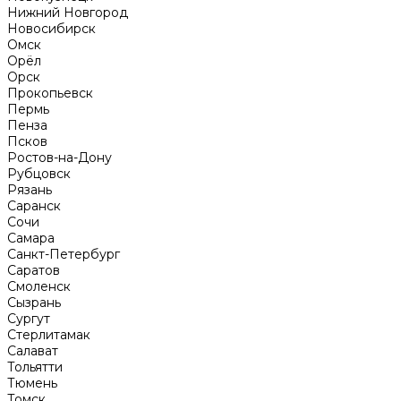
Нижний Новгород
Новосибирск
Омск
Орёл
Орск
Прокопьевск
Пермь
Пенза
Псков
Ростов-на-Дону
Рубцовск
Рязань
Саранск
Сочи
Самара
Санкт-Петербург
Саратов
Смоленск
Сызрань
Сургут
Стерлитамак
Салават
Тольятти
Тюмень
Томск