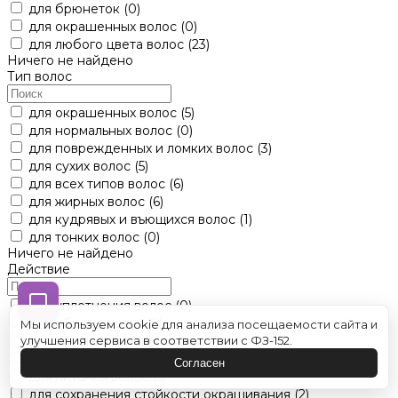
для брюнеток
(0)
для окрашенных волос
(0)
для любого цвета волос
(23)
Ничего не найдено
Тип волос
для окрашенных волос
(5)
для нормальных волос
(0)
для поврежденных и ломких волос
(3)
для сухих волос
(5)
для всех типов волос
(6)
для жирных волос
(6)
для кудрявых и въющихся волос
(1)
для тонких волос
(0)
Ничего не найдено
Действие
для уплотнения волос
(0)
для объема волос
(2)
Мы используем cookie для анализа посещаемости сайта и
для восстановления волос
(2)
улучшения сервиса в соответствии с ФЗ-152.
для нейтрализации желтизны волос
(3)
Согласен
для питания волос
(5)
для сохранения стойкости окрашивания
(2)