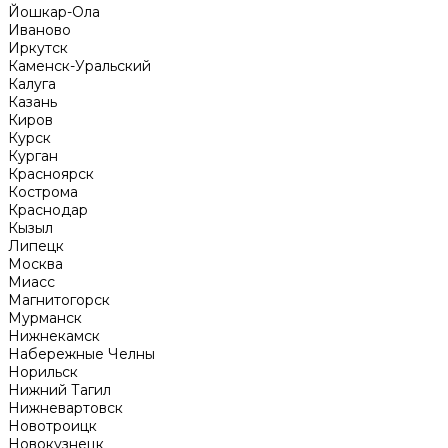
Йошкар-Ола
Иваново
Иркутск
Каменск-Уральский
Калуга
Казань
Киров
Курск
Курган
Красноярск
Кострома
Краснодар
Кызыл
Липецк
Москва
Миасс
Магнитогорск
Мурманск
Нижнекамск
Набережные Челны
Норильск
Нижний Тагил
Нижневартовск
Новотроицк
Новокузнецк