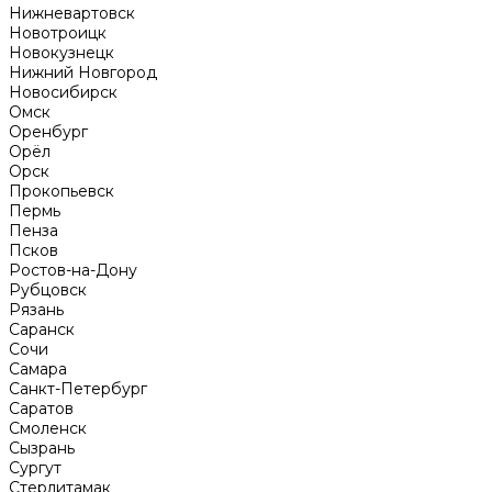
Нижневартовск
Новотроицк
Новокузнецк
Нижний Новгород
Новосибирск
Омск
Оренбург
Орёл
Орск
Прокопьевск
Пермь
Пенза
Псков
Ростов-на-Дону
Рубцовск
Рязань
Саранск
Сочи
Самара
Санкт-Петербург
Саратов
Смоленск
Сызрань
Сургут
Стерлитамак