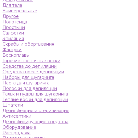
Для тела
Универсальные
Другое
Полотенца
Простыни
Салфетки
Эпиляция
Скрабы и обертывания
Фартуки
Воскоплавы
Горячие пленочные воски
Средства до депиляции
Средства после депиляции
Наборы для шугаринга
Паста для шугаринга
Полоски для депиляции
Тальк и пудры для шугаринга
Теплые воски для депиляции
Шпатели
Дезинфекция и стерилизация
Антисептики
Дезинфицирующие средства
Оборудование
Распродажа