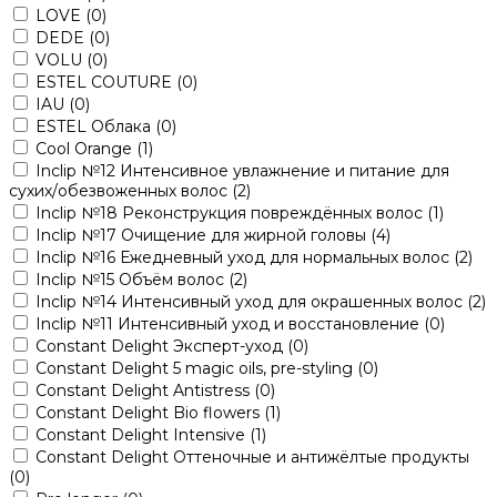
LOVE
(0)
DEDE
(0)
VOLU
(0)
ESTEL COUTURE
(0)
IAU
(0)
ESTEL Облака
(0)
Cool Orange
(1)
Inclip №12 Интенсивное увлажнение и питание для
сухих/обезвоженных волос
(2)
Inclip №18 Реконструкция повреждённых волос
(1)
Inclip №17 Очищение для жирной головы
(4)
Inclip №16 Ежедневный уход для нормальных волос
(2)
Inclip №15 Объём волос
(2)
Inclip №14 Интенсивный уход для окрашенных волос
(2)
Inclip №11 Интенсивный уход и восстановление
(0)
Constant Delight Эксперт-уход
(0)
Constant Delight 5 magic oils, pre-styling
(0)
Constant Delight Antistress
(0)
Constant Delight Bio flowers
(1)
Constant Delight Intensive
(1)
Constant Delight Оттеночные и антижёлтые продукты
(0)