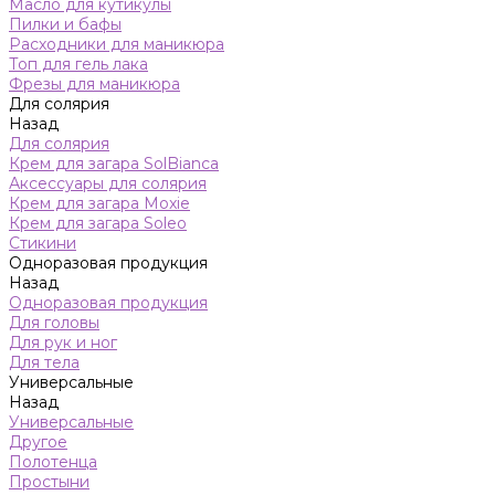
Масло для кутикулы
Пилки и бафы
Расходники для маникюра
Топ для гель лака
Фрезы для маникюра
Для солярия
Назад
Для солярия
Крем для загара SolBianca
Аксессуары для солярия
Крем для загара Moxie
Крем для загара Soleo
Стикини
Одноразовая продукция
Назад
Одноразовая продукция
Для головы
Для рук и ног
Для тела
Универсальные
Назад
Универсальные
Другое
Полотенца
Простыни