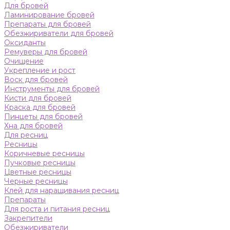
Для бровей
Ламинирование бровей
Препараты для бровей
Обезжириватели для бровей
Оксиданты
Ремуверы для бровей
Очищение
Укрепление и рост
Воск для бровей
Инструменты для бровей
Кисти для бровей
Краска для бровей
Пинцеты для бровей
Хна для бровей
Для ресниц
Ресницы
Коричневые ресницы
Пучковые ресницы
Цветные ресницы
Черные ресницы
Клей для наращивания ресниц
Препараты
Для роста и питания ресниц
Закрепители
Обезжириватели