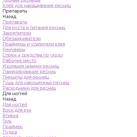
Черные ресницы
Клей для наращивания ресниц
Препараты
Назад
Препараты
Для роста и питания ресниц
Закрепители
Обезжириватели
Праймеры и усилители клея
Ремуверы
Спреи и средства по уходу
Рабочее место
Изоляция нижних ресниц
Ламинирование ресниц
Пинцеты для ресниц
Тушь для нарощенных ресниц
Расходники для ресниц
Для ногтей
Назад
Для ногтей
Воск для рук
Втирка
Гель
Праймер
Пудра