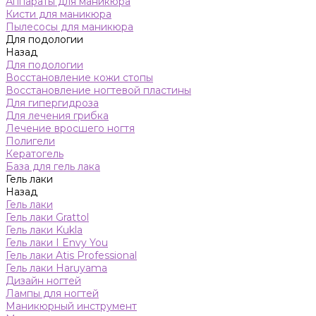
Аппараты для маникюра
Кисти для маникюра
Пылесосы для маникюра
Для подологии
Назад
Для подологии
Восстановление кожи стопы
Восстановление ногтевой пластины
Для гипергидроза
Для лечения грибка
Лечение вросшего ногтя
Полигели
Кератогель
База для гель лака
Гель лаки
Назад
Гель лаки
Гель лаки Grattol
Гель лаки Kukla
Гель лаки I Envy You
Гель лаки Atis Professional
Гель лаки Haruyama
Дизайн ногтей
Лампы для ногтей
Маникюрный инструмент