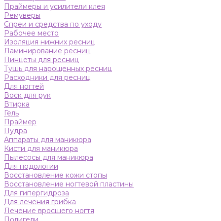
Праймеры и усилители клея
Ремуверы
Спреи и средства по уходу
Рабочее место
Изоляция нижних ресниц
Ламинирование ресниц
Пинцеты для ресниц
Тушь для нарощенных ресниц
Расходники для ресниц
Для ногтей
Воск для рук
Втирка
Гель
Праймер
Пудра
Аппараты для маникюра
Кисти для маникюра
Пылесосы для маникюра
Для подологии
Восстановление кожи стопы
Восстановление ногтевой пластины
Для гипергидроза
Для лечения грибка
Лечение вросшего ногтя
Полигели