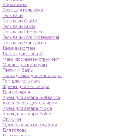
Кератогель
База для гель лака
Гель лаки
Гель лаки Grattol
Гель лаки Kukla
Гель лаки I Envy You
Гель лаки Atis Professional
Гель лаки Haruyama
Дизайн ногтей
Лампы для ногтей
Маникюрный инструмент
Масло для кутикулы
Пилки и бафы
Расходники для маникюра
Топ для гель лака
Фрезы для маникюра
Для солярия
Крем для загара SolBianca
Аксессуары для солярия
Крем для загара Moxie
Крем для загара Soleo
Стикини
Одноразовая продукция
Для головы
Для рук и ног