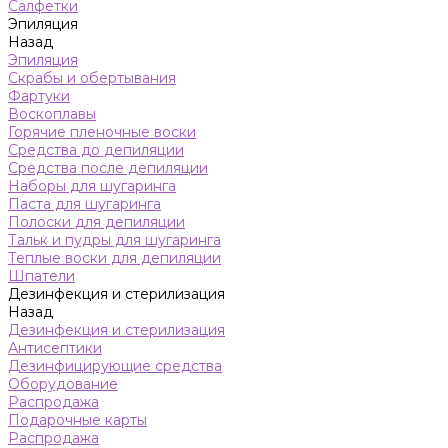
Салфетки
Эпиляция
Назад
Эпиляция
Скрабы и обертывания
Фартуки
Воскоплавы
Горячие пленочные воски
Средства до депиляции
Средства после депиляции
Наборы для шугаринга
Паста для шугаринга
Полоски для депиляции
Тальк и пудры для шугаринга
Теплые воски для депиляции
Шпатели
Дезинфекция и стерилизация
Назад
Дезинфекция и стерилизация
Антисептики
Дезинфицирующие средства
Оборудование
Распродажа
Подарочные карты
Распродажа