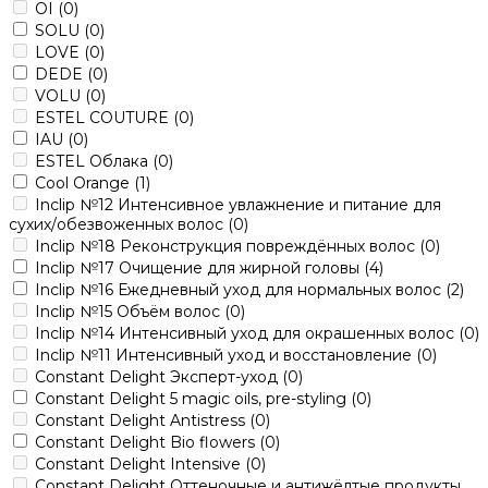
OI
(0)
SOLU
(0)
LOVE
(0)
DEDE
(0)
VOLU
(0)
ESTEL COUTURE
(0)
IAU
(0)
ESTEL Облака
(0)
Cool Orange
(1)
Inclip №12 Интенсивное увлажнение и питание для
сухих/обезвоженных волос
(0)
Inclip №18 Реконструкция повреждённых волос
(0)
Inclip №17 Очищение для жирной головы
(4)
Inclip №16 Ежедневный уход для нормальных волос
(2)
Inclip №15 Объём волос
(0)
Inclip №14 Интенсивный уход для окрашенных волос
(0)
Inclip №11 Интенсивный уход и восстановление
(0)
Constant Delight Эксперт-уход
(0)
Constant Delight 5 magic oils, pre-styling
(0)
Constant Delight Antistress
(0)
Constant Delight Bio flowers
(0)
Constant Delight Intensive
(0)
Constant Delight Оттеночные и антижёлтые продукты