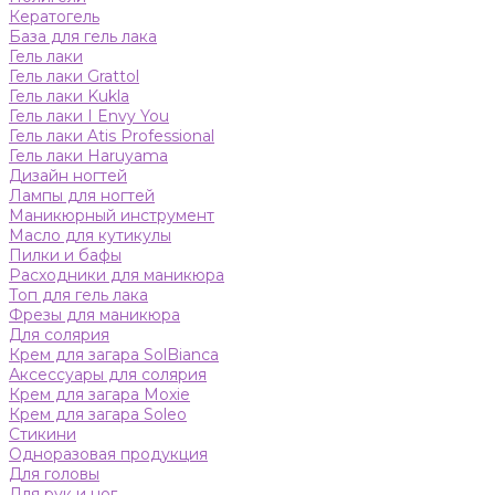
Кератогель
База для гель лака
Гель лаки
Гель лаки Grattol
Гель лаки Kukla
Гель лаки I Envy You
Гель лаки Atis Professional
Гель лаки Haruyama
Дизайн ногтей
Лампы для ногтей
Маникюрный инструмент
Масло для кутикулы
Пилки и бафы
Расходники для маникюра
Топ для гель лака
Фрезы для маникюра
Для солярия
Крем для загара SolBianca
Аксессуары для солярия
Крем для загара Moxie
Крем для загара Soleo
Стикини
Одноразовая продукция
Для головы
Для рук и ног