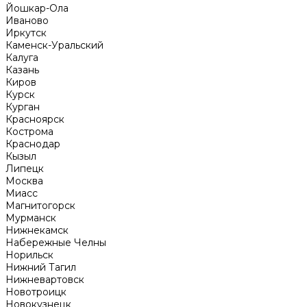
Йошкар-Ола
Иваново
Иркутск
Каменск-Уральский
Калуга
Казань
Киров
Курск
Курган
Красноярск
Кострома
Краснодар
Кызыл
Липецк
Москва
Миасс
Магнитогорск
Мурманск
Нижнекамск
Набережные Челны
Норильск
Нижний Тагил
Нижневартовск
Новотроицк
Новокузнецк