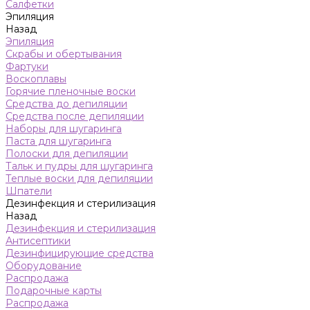
Салфетки
Эпиляция
Назад
Эпиляция
Скрабы и обертывания
Фартуки
Воскоплавы
Горячие пленочные воски
Средства до депиляции
Средства после депиляции
Наборы для шугаринга
Паста для шугаринга
Полоски для депиляции
Тальк и пудры для шугаринга
Теплые воски для депиляции
Шпатели
Дезинфекция и стерилизация
Назад
Дезинфекция и стерилизация
Антисептики
Дезинфицирующие средства
Оборудование
Распродажа
Подарочные карты
Распродажа