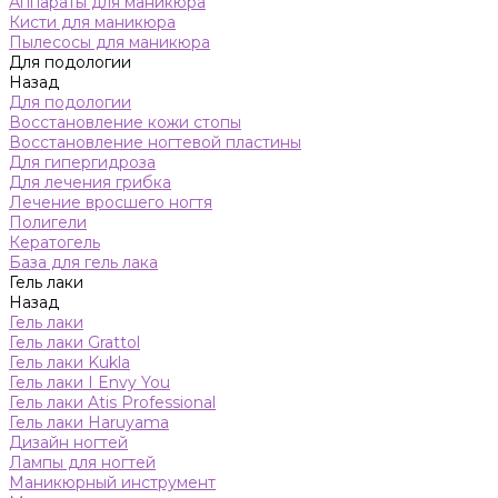
Аппараты для маникюра
Кисти для маникюра
Пылесосы для маникюра
Для подологии
Назад
Для подологии
Восстановление кожи стопы
Восстановление ногтевой пластины
Для гипергидроза
Для лечения грибка
Лечение вросшего ногтя
Полигели
Кератогель
База для гель лака
Гель лаки
Назад
Гель лаки
Гель лаки Grattol
Гель лаки Kukla
Гель лаки I Envy You
Гель лаки Atis Professional
Гель лаки Haruyama
Дизайн ногтей
Лампы для ногтей
Маникюрный инструмент