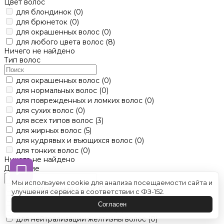
Цвет волос
для блондинок
(0)
для брюнеток
(0)
для окрашенных волос
(0)
для любого цвета волос
(8)
Ничего не найдено
Тип волос
для окрашенных волос
(0)
для нормальных волос
(0)
для поврежденных и ломких волос
(0)
для сухих волос
(0)
для всех типов волос
(3)
для жирных волос
(5)
для кудрявых и въющихся волос
(0)
для тонких волос
(0)
Ничего не найдено
Действие
Мы используем cookie для анализа посещаемости сайта и
для уплотнения волос
(0)
улучшения сервиса в соответствии с ФЗ-152.
для объема волос
(0)
Согласен
для восстановления волос
(0)
для нейтрализации желтизны волос
(0)