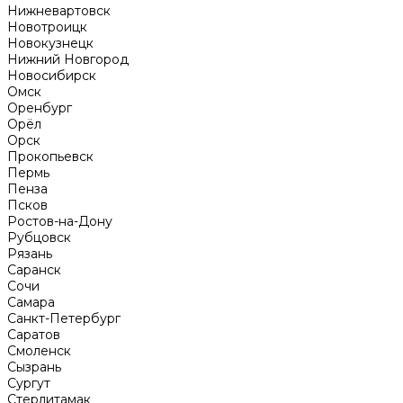
Нижневартовск
Новотроицк
Новокузнецк
Нижний Новгород
Новосибирск
Омск
Оренбург
Орёл
Орск
Прокопьевск
Пермь
Пенза
Псков
Ростов-на-Дону
Рубцовск
Рязань
Саранск
Сочи
Самара
Санкт-Петербург
Саратов
Смоленск
Сызрань
Сургут
Стерлитамак