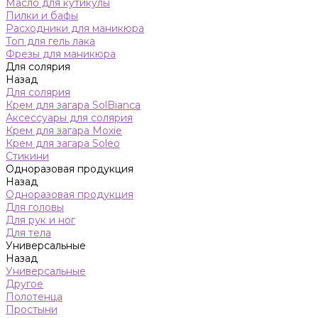
Масло для кутикулы
Пилки и бафы
Расходники для маникюра
Топ для гель лака
Фрезы для маникюра
Для солярия
Назад
Для солярия
Крем для загара SolBianca
Аксессуары для солярия
Крем для загара Moxie
Крем для загара Soleo
Стикини
Одноразовая продукция
Назад
Одноразовая продукция
Для головы
Для рук и ног
Для тела
Универсальные
Назад
Универсальные
Другое
Полотенца
Простыни