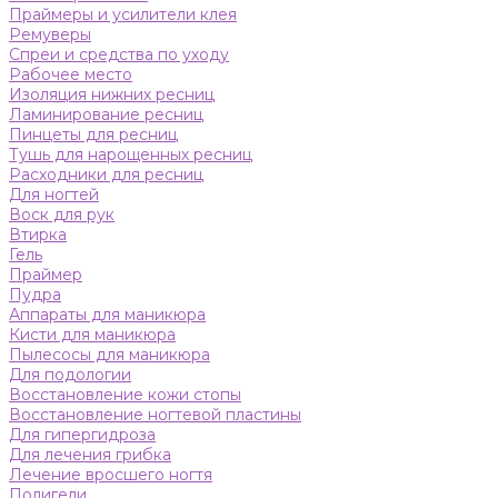
Праймеры и усилители клея
Ремуверы
Спреи и средства по уходу
Рабочее место
Изоляция нижних ресниц
Ламинирование ресниц
Пинцеты для ресниц
Тушь для нарощенных ресниц
Расходники для ресниц
Для ногтей
Воск для рук
Втирка
Гель
Праймер
Пудра
Аппараты для маникюра
Кисти для маникюра
Пылесосы для маникюра
Для подологии
Восстановление кожи стопы
Восстановление ногтевой пластины
Для гипергидроза
Для лечения грибка
Лечение вросшего ногтя
Полигели