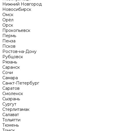
Нижний Новгород
Новосибирск
Омск
Орёл
Орск
Прокопьевск
Пермь
Пенза
Псков
Ростов-на-Дону
Рубцовск
Рязань
Саранск
Сочи
Самара
Санкт-Петербург
Саратов
Смоленск
Сызрань
Сургут
Стерлитамак
Салават
Тольятти
Тюмень
Томск