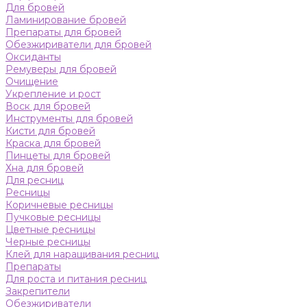
Для бровей
Ламинирование бровей
Препараты для бровей
Обезжириватели для бровей
Оксиданты
Ремуверы для бровей
Очищение
Укрепление и рост
Воск для бровей
Инструменты для бровей
Кисти для бровей
Краска для бровей
Пинцеты для бровей
Хна для бровей
Для ресниц
Ресницы
Коричневые ресницы
Пучковые ресницы
Цветные ресницы
Черные ресницы
Клей для наращивания ресниц
Препараты
Для роста и питания ресниц
Закрепители
Обезжириватели