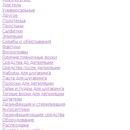
Для тела
Универсальные
Другое
Полотенца
Простыни
Салфетки
Эпиляция
Скрабы и обертывания
Фартуки
Воскоплавы
Горячие пленочные воски
Средства до депиляции
Средства после депиляции
Наборы для шугаринга
Паста для шугаринга
Полоски для депиляции
Тальк и пудры для шугаринга
Теплые воски для депиляции
Шпатели
Дезинфекция и стерилизация
Антисептики
Дезинфицирующие средства
Оборудование
Распродажа