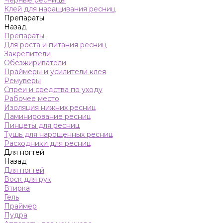
Черные ресницы
Клей для наращивания ресниц
Препараты
Назад
Препараты
Для роста и питания ресниц
Закрепители
Обезжириватели
Праймеры и усилители клея
Ремуверы
Спреи и средства по уходу
Рабочее место
Изоляция нижних ресниц
Ламинирование ресниц
Пинцеты для ресниц
Тушь для нарощенных ресниц
Расходники для ресниц
Для ногтей
Назад
Для ногтей
Воск для рук
Втирка
Гель
Праймер
Пудра