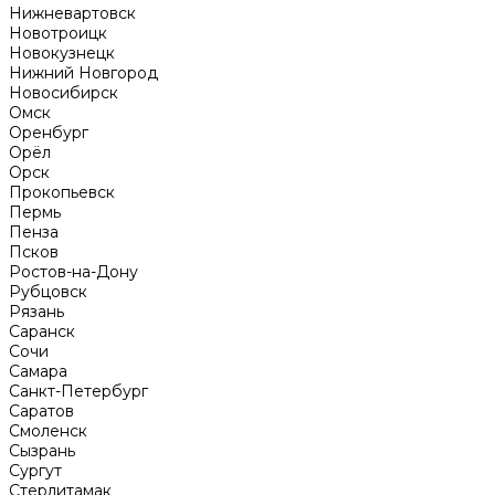
Нижневартовск
Новотроицк
Новокузнецк
Нижний Новгород
Новосибирск
Омск
Оренбург
Орёл
Орск
Прокопьевск
Пермь
Пенза
Псков
Ростов-на-Дону
Рубцовск
Рязань
Саранск
Сочи
Самара
Санкт-Петербург
Саратов
Смоленск
Сызрань
Сургут
Стерлитамак