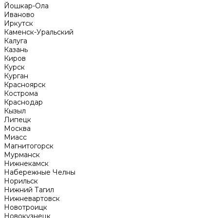
Йошкар-Ола
Иваново
Иркутск
Каменск-Уральский
Калуга
Казань
Киров
Курск
Курган
Красноярск
Кострома
Краснодар
Кызыл
Липецк
Москва
Миасс
Магнитогорск
Мурманск
Нижнекамск
Набережные Челны
Норильск
Нижний Тагил
Нижневартовск
Новотроицк
Новокузнецк