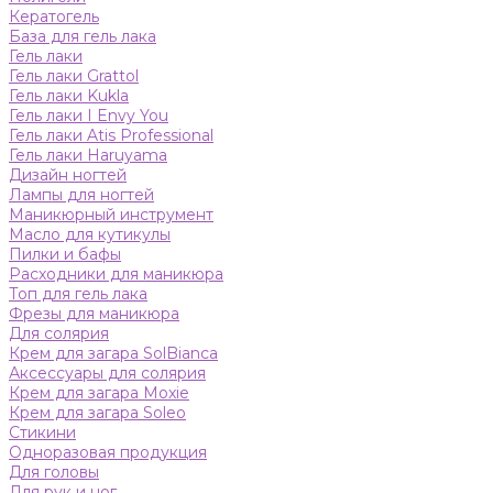
Кератогель
База для гель лака
Гель лаки
Гель лаки Grattol
Гель лаки Kukla
Гель лаки I Envy You
Гель лаки Atis Professional
Гель лаки Haruyama
Дизайн ногтей
Лампы для ногтей
Маникюрный инструмент
Масло для кутикулы
Пилки и бафы
Расходники для маникюра
Топ для гель лака
Фрезы для маникюра
Для солярия
Крем для загара SolBianca
Аксессуары для солярия
Крем для загара Moxie
Крем для загара Soleo
Стикини
Одноразовая продукция
Для головы
Для рук и ног