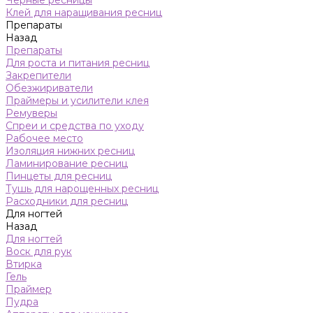
Черные ресницы
Клей для наращивания ресниц
Препараты
Назад
Препараты
Для роста и питания ресниц
Закрепители
Обезжириватели
Праймеры и усилители клея
Ремуверы
Спреи и средства по уходу
Рабочее место
Изоляция нижних ресниц
Ламинирование ресниц
Пинцеты для ресниц
Тушь для нарощенных ресниц
Расходники для ресниц
Для ногтей
Назад
Для ногтей
Воск для рук
Втирка
Гель
Праймер
Пудра