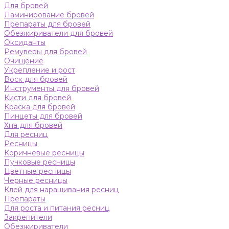
Для бровей
Ламинирование бровей
Препараты для бровей
Обезжириватели для бровей
Оксиданты
Ремуверы для бровей
Очищение
Укрепление и рост
Воск для бровей
Инструменты для бровей
Кисти для бровей
Краска для бровей
Пинцеты для бровей
Хна для бровей
Для ресниц
Ресницы
Коричневые ресницы
Пучковые ресницы
Цветные ресницы
Черные ресницы
Клей для наращивания ресниц
Препараты
Для роста и питания ресниц
Закрепители
Обезжириватели