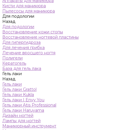
Аппараты для маникюра
Кисти для маникюра
Пылесосы для маникюра
Для подологии
Назад
Для подологии
Восстановление кожи стопы
Восстановление ногтевой пластины
Для гипергидроза
Для лечения грибка
Лечение вросшего ногтя
Полигели
Кератогель
База для гель лака
Гель лаки
Назад
Гель лаки
Гель лаки Grattol
Гель лаки Kukla
Гель лаки I Envy You
Гель лаки Atis Professional
Гель лаки Haruyama
Дизайн ногтей
Лампы для ногтей
Маникюрный инструмент