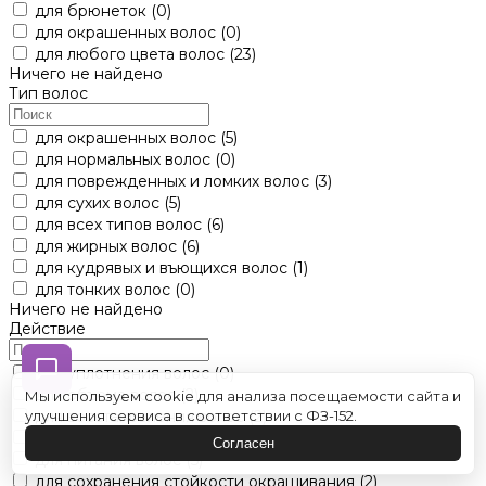
для брюнеток
(0)
для окрашенных волос
(0)
для любого цвета волос
(23)
Ничего не найдено
Тип волос
для окрашенных волос
(5)
для нормальных волос
(0)
для поврежденных и ломких волос
(3)
для сухих волос
(5)
для всех типов волос
(6)
для жирных волос
(6)
для кудрявых и въющихся волос
(1)
для тонких волос
(0)
Ничего не найдено
Действие
для уплотнения волос
(0)
для объема волос
(2)
Мы используем cookie для анализа посещаемости сайта и
для восстановления волос
(2)
улучшения сервиса в соответствии с ФЗ-152.
для нейтрализации желтизны волос
(3)
Согласен
для питания волос
(5)
для сохранения стойкости окрашивания
(2)