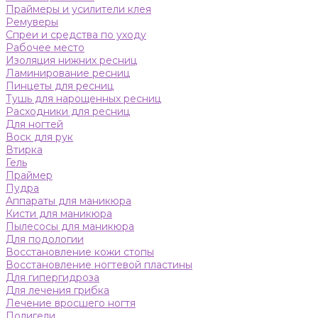
Праймеры и усилители клея
Ремуверы
Спреи и средства по уходу
Рабочее место
Изоляция нижних ресниц
Ламинирование ресниц
Пинцеты для ресниц
Тушь для нарощенных ресниц
Расходники для ресниц
Для ногтей
Воск для рук
Втирка
Гель
Праймер
Пудра
Аппараты для маникюра
Кисти для маникюра
Пылесосы для маникюра
Для подологии
Восстановление кожи стопы
Восстановление ногтевой пластины
Для гипергидроза
Для лечения грибка
Лечение вросшего ногтя
Полигели