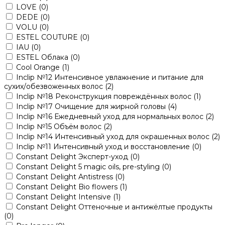
LOVE
(0)
DEDE
(0)
VOLU
(0)
ESTEL COUTURE
(0)
IAU
(0)
ESTEL Облака
(0)
Cool Orange
(1)
Inclip №12 Интенсивное увлажнение и питание для
сухих/обезвоженных волос
(2)
Inclip №18 Реконструкция повреждённых волос
(1)
Inclip №17 Очищение для жирной головы
(4)
Inclip №16 Ежедневный уход для нормальных волос
(2)
Inclip №15 Объём волос
(2)
Inclip №14 Интенсивный уход для окрашенных волос
(2)
Inclip №11 Интенсивный уход и восстановление
(0)
Constant Delight Эксперт-уход
(0)
Constant Delight 5 magic oils, pre-styling
(0)
Constant Delight Antistress
(0)
Constant Delight Bio flowers
(1)
Constant Delight Intensive
(1)
Constant Delight Оттеночные и антижёлтые продукты
(0)