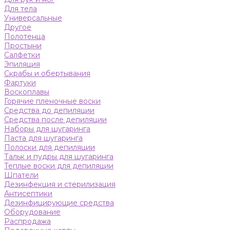
Для тела
Универсальные
Другое
Полотенца
Простыни
Салфетки
Эпиляция
Скрабы и обертывания
Фартуки
Воскоплавы
Горячие пленочные воски
Средства до депиляции
Средства после депиляции
Наборы для шугаринга
Паста для шугаринга
Полоски для депиляции
Тальк и пудры для шугаринга
Теплые воски для депиляции
Шпатели
Дезинфекция и стерилизация
Антисептики
Дезинфицирующие средства
Оборудование
Распродажа