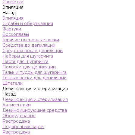
Салфетки
Эпиляция
Назад
Эпиляция
Скрабы и обертывания
Фартуки
Воскоплавы
Горячие пленочные воски
Средства до депиляции
Средства после депиляции
Наборы для шугаринга
Паста для шугаринга
Полоски для депиляции
Тальк и пудры для шугаринга
Теплые воски для депиляции
Шпатели
Дезинфекция и стерилизация
Назад
Дезинфекция и стерилизация
Антисептики
Дезинфицирующие средства
Оборудование
Распродажа
Подарочные карты
Распродажа