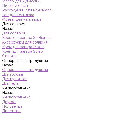
Масло для кутикулы
Пилки и бафы
Расходники для маникюра
Топ для гель лака
Фрезы для маникюра
Для солярия
Назад
Для солярия
Крем для загара SolBianca
Аксессуары для солярия
Крем для загара Moxie
Крем для загара Soleo
Стикини
Одноразовая продукция
Назад
Одноразовая продукция
Для головы
Для рук и ног
Для тела
Универсальные
Назад
Универсальные
Другое
Полотенца
Простыни