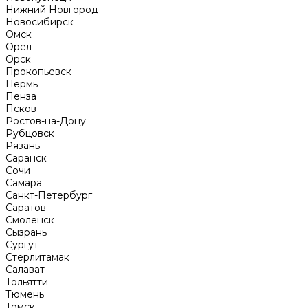
Нижний Новгород
Новосибирск
Омск
Орёл
Орск
Прокопьевск
Пермь
Пенза
Псков
Ростов-на-Дону
Рубцовск
Рязань
Саранск
Сочи
Самара
Санкт-Петербург
Саратов
Смоленск
Сызрань
Сургут
Стерлитамак
Салават
Тольятти
Тюмень
Томск