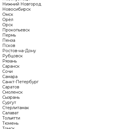
Нижний Новгород
Новосибирск
Омск
Орёл
Орск
Прокопьевск
Пермь
Пенза
Псков
Ростов-на-Дону
Рубцовск
Рязань
Саранск
Сочи
Самара
Санкт-Петербург
Саратов
Смоленск
Сызрань
Сургут
Стерлитамак
Салават
Тольятти
Тюмень
Томск