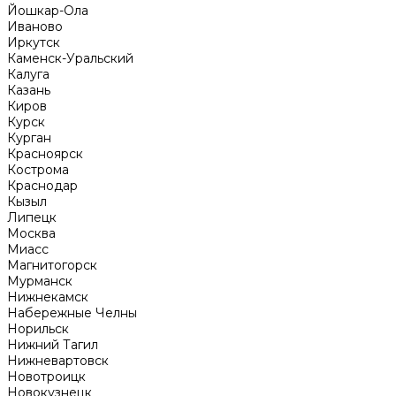
Йошкар-Ола
Иваново
Иркутск
Каменск-Уральский
Калуга
Казань
Киров
Курск
Курган
Красноярск
Кострома
Краснодар
Кызыл
Липецк
Москва
Миасс
Магнитогорск
Мурманск
Нижнекамск
Набережные Челны
Норильск
Нижний Тагил
Нижневартовск
Новотроицк
Новокузнецк