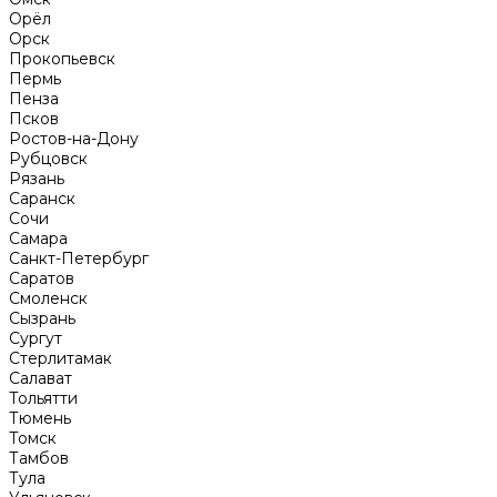
Орёл
Орск
Прокопьевск
Пермь
Пенза
Псков
Ростов-на-Дону
Рубцовск
Рязань
Саранск
Сочи
Самара
Санкт-Петербург
Саратов
Смоленск
Сызрань
Сургут
Стерлитамак
Салават
Тольятти
Тюмень
Томск
Тамбов
Тула