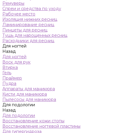
Ремуверы
Спреи и средства по уходу
Рабочее место
Изоляция нижних ресниц
Ламинирование ресниц
Пинцеты для ресниц
Тушь для нарощенных ресниц
Расходники для ресниц
Для ногтей
Назад
Для ногтей
Воск для рук
Втирка
Гель
Праймер
Пудра
Аппараты для маникюра
Кисти для маникюра
Пылесосы для маникюра
Для подологии
Назад
Для подологии
Восстановление кожи стопы
Восстановление ногтевой пластины
Для гипергидроза