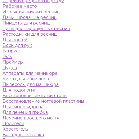
Спреи и средства по уходу
Рабочее место
Изоляция нижних ресниц
Ламинирование ресниц
Пинцеты для ресниц
Тушь для нарощенных ресниц
Расходники для ресниц
Для ногтей
Воск для рук
Втирка
Гель
Праймер
Пудра
Аппараты для маникюра
Кисти для маникюра
Пылесосы для маникюра
Для подологии
Восстановление кожи стопы
Восстановление ногтевой пластины
Для гипергидроза
Для лечения грибка
Лечение вросшего ногтя
Полигели
Кератогель
База для гель лака