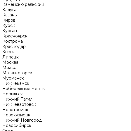
Каменск-Уральский
Калуга
Казань
Киров
Курск
Курган
Красноярск
Кострома
Краснодар
Кызыл
Липецк
Москва
Миасс
Магнитогорск
Мурманск
Нижнекамск
Набережные Челны
Норильск
Нижний Тагил
Нижневартовск
Новотроицк
Новокузнецк
Нижний Новгород
Новосибирск
Омск