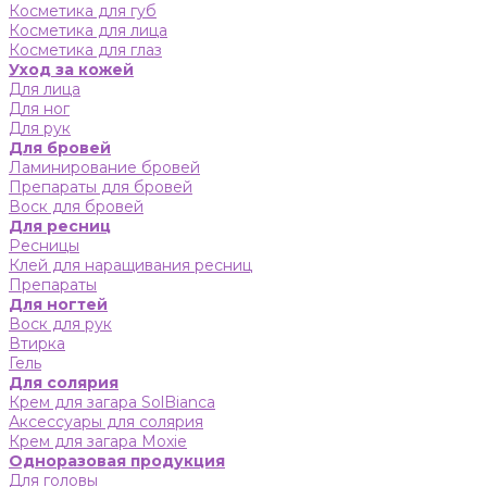
Косметика для губ
Косметика для лица
Косметика для глаз
Уход за кожей
Для лица
Для ног
Для рук
Для бровей
Ламинирование бровей
Препараты для бровей
Воск для бровей
Для ресниц
Ресницы
Клей для наращивания ресниц
Препараты
Для ногтей
Воск для рук
Втирка
Гель
Для солярия
Крем для загара SolBianca
Аксессуары для солярия
Крем для загара Moxie
Одноразовая продукция
Для головы