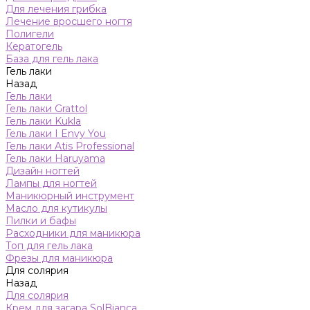
Для лечения грибка
Лечение вросшего ногтя
Полигели
Кератогель
База для гель лака
Гель лаки
Назад
Гель лаки
Гель лаки Grattol
Гель лаки Kukla
Гель лаки I Envy You
Гель лаки Atis Professional
Гель лаки Haruyama
Дизайн ногтей
Лампы для ногтей
Маникюрный инструмент
Масло для кутикулы
Пилки и бафы
Расходники для маникюра
Топ для гель лака
Фрезы для маникюра
Для солярия
Назад
Для солярия
Крем для загара SolBianca