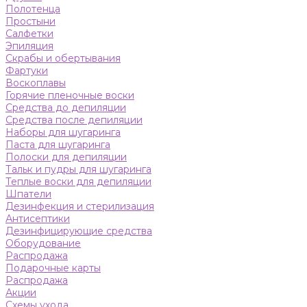
Полотенца
Простыни
Салфетки
Эпиляция
Скрабы и обертывания
Фартуки
Воскоплавы
Горячие пленочные воски
Средства до депиляции
Средства после депиляции
Наборы для шугаринга
Паста для шугаринга
Полоски для депиляции
Тальк и пудры для шугаринга
Теплые воски для депиляции
Шпатели
Дезинфекция и стерилизация
Антисептики
Дезинфицирующие средства
Оборудование
Распродажа
Подарочные карты
Распродажа
Акции
Схемы ухода