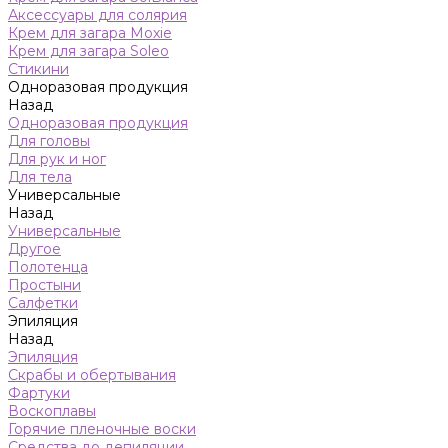
Аксессуары для солярия
Крем для загара Moxie
Крем для загара Soleo
Стикини
Одноразовая продукция
Назад
Одноразовая продукция
Для головы
Для рук и ног
Для тела
Универсальные
Назад
Универсальные
Другое
Полотенца
Простыни
Салфетки
Эпиляция
Назад
Эпиляция
Скрабы и обертывания
Фартуки
Воскоплавы
Горячие пленочные воски
Средства до депиляции