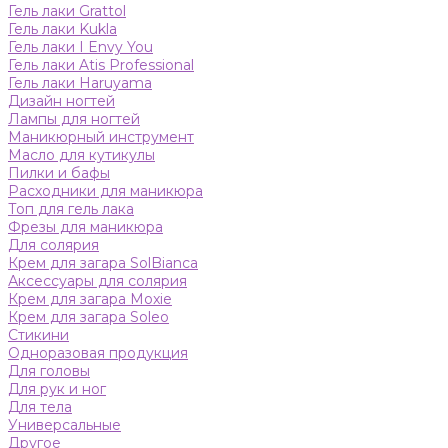
Гель лаки Grattol
Гель лаки Kukla
Гель лаки I Envy You
Гель лаки Atis Professional
Гель лаки Haruyama
Дизайн ногтей
Лампы для ногтей
Маникюрный инструмент
Масло для кутикулы
Пилки и бафы
Расходники для маникюра
Топ для гель лака
Фрезы для маникюра
Для солярия
Крем для загара SolBianca
Аксессуары для солярия
Крем для загара Moxie
Крем для загара Soleo
Стикини
Одноразовая продукция
Для головы
Для рук и ног
Для тела
Универсальные
Другое