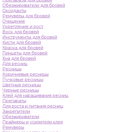
Препараты для бровей
Обезжириватели для бровей
Оксиданты
Ремуверы для бровей
Очищение
Укрепление и рост
Воск для бровей
Инструменты для бровей
Кисти для бровей
Краска для бровей
Пинцеты для бровей
Хна для бровей
Для ресниц
Ресницы
Коричневые ресницы
Пучковые ресницы
Цветные ресницы
Черные ресницы
Клей для наращивания ресниц
Препараты
Для роста и питания ресниц
Закрепители
Обезжириватели
Праймеры и усилители клея
Ремуверы