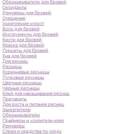
Обезжириватели для бровей
Оксиданты
Ремуверы для бровей
Очищение
Укрепление и рост
Воск для бровей
Инструменты для бровей
Кисти для бровей
Краска для бровей
Пинцеты для бровей
Хна для бровей
Для ресниц
Ресницы
Коричневые ресницы
Пучковые ресницы
Цветные ресницы
Черные ресницы
Клей для наращивания ресниц
Препараты
Для роста и питания ресниц
Закрепители
Обезжириватели
Праймеры и усилители клея
Ремуверы
Спреи и средства по уходу