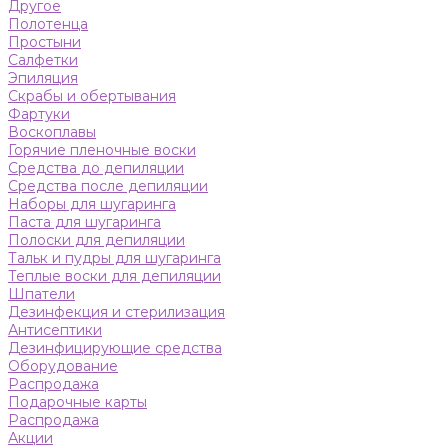
Другое
Полотенца
Простыни
Салфетки
Эпиляция
Скрабы и обертывания
Фартуки
Воскоплавы
Горячие пленочные воски
Средства до депиляции
Средства после депиляции
Наборы для шугаринга
Паста для шугаринга
Полоски для депиляции
Тальк и пудры для шугаринга
Теплые воски для депиляции
Шпатели
Дезинфекция и стерилизация
Антисептики
Дезинфицирующие средства
Оборудование
Распродажа
Подарочные карты
Распродажа
Акции