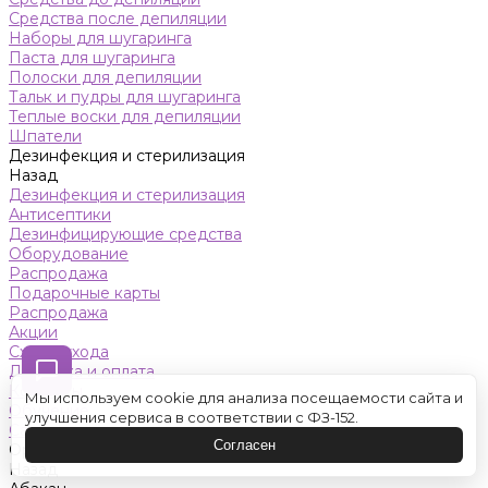
Средства после депиляции
Наборы для шугаринга
Паста для шугаринга
Полоски для депиляции
Тальк и пудры для шугаринга
Теплые воски для депиляции
Шпатели
Дезинфекция и стерилизация
Назад
Дезинфекция и стерилизация
Антисептики
Дезинфицирующие средства
Оборудование
Распродажа
Подарочные карты
Распродажа
Акции
Схемы ухода
Доставка и оплата
Контакты
Мы используем cookie для анализа посещаемости сайта и
Обучение
улучшения сервиса в соответствии с ФЗ-152.
Салон красоты
Согласен
Оренбург
Назад