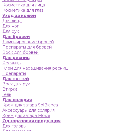
Косметика для лица
Косметика для глаз
Уход за кожей
Для лица
Для ног
Для рук
Для бровей
Ламинирование бровей
Препараты для бровей
Воск для бровей
Для ресниц
Ресницы
Клей для наращивания ресниц
Препараты
Для ногтей
Воск для рук
Втирка
Гель
Для солярия
Крем для загара SolBianca
Аксессуары для солярия
Крем для загара Moxie
Одноразовая продукция
Для головы