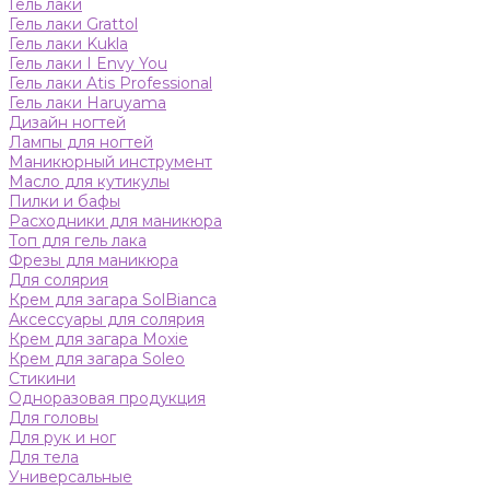
Гель лаки
Гель лаки Grattol
Гель лаки Kukla
Гель лаки I Envy You
Гель лаки Atis Professional
Гель лаки Haruyama
Дизайн ногтей
Лампы для ногтей
Маникюрный инструмент
Масло для кутикулы
Пилки и бафы
Расходники для маникюра
Топ для гель лака
Фрезы для маникюра
Для солярия
Крем для загара SolBianca
Аксессуары для солярия
Крем для загара Moxie
Крем для загара Soleo
Стикини
Одноразовая продукция
Для головы
Для рук и ног
Для тела
Универсальные