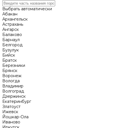
Выбрать автоматически
Абакан
Архангельск
Астрахань
Ангарск
Балаково
Барнаул
Белгород
Бузулук
Бийск
Братск
Березники
Брянск
Воронеж
Вологда
Владимир
Волгоград
Дзержинск
Екатеринбург
Златоуст
Ижевск
Йошкар-Ола
Иваново
Иркутск