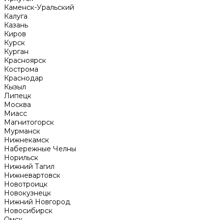
Каменск-Уральский
Калуга
Казань
Киров
Курск
Курган
Красноярск
Кострома
Краснодар
Кызыл
Липецк
Москва
Миасс
Магнитогорск
Мурманск
Нижнекамск
Набережные Челны
Норильск
Нижний Тагил
Нижневартовск
Новотроицк
Новокузнецк
Нижний Новгород
Новосибирск
Омск