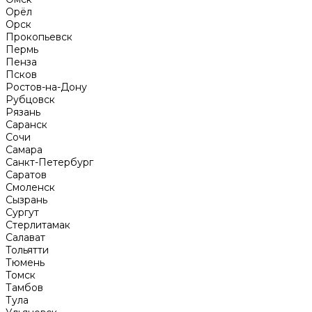
Орёл
Орск
Прокопьевск
Пермь
Пенза
Псков
Ростов-на-Дону
Рубцовск
Рязань
Саранск
Сочи
Самара
Санкт-Петербург
Саратов
Смоленск
Сызрань
Сургут
Стерлитамак
Салават
Тольятти
Тюмень
Томск
Тамбов
Тула