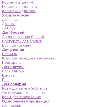
Косметика для губ
Косметика для лица
Косметика для глаз
Уход за кожей
Для лица
Для ног
Для рук
Для бровей
Ламинирование бровей
Препараты для бровей
Воск для бровей
Для ресниц
Ресницы
Клей для наращивания ресниц
Препараты
Для ногтей
Воск для рук
Втирка
Гель
Для солярия
Крем для загара SolBianca
Аксессуары для солярия
Крем для загара Moxie
Одноразовая продукция
Для головы