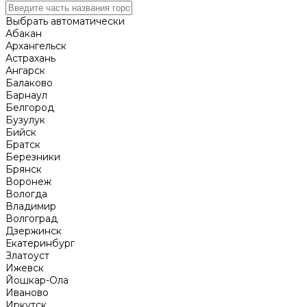
Выбрать автоматически
Абакан
Архангельск
Астрахань
Ангарск
Балаково
Барнаул
Белгород
Бузулук
Бийск
Братск
Березники
Брянск
Воронеж
Вологда
Владимир
Волгоград
Дзержинск
Екатеринбург
Златоуст
Ижевск
Йошкар-Ола
Иваново
Иркутск