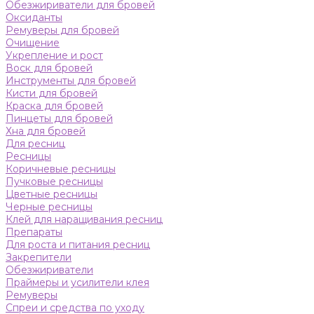
Обезжириватели для бровей
Оксиданты
Ремуверы для бровей
Очищение
Укрепление и рост
Воск для бровей
Инструменты для бровей
Кисти для бровей
Краска для бровей
Пинцеты для бровей
Хна для бровей
Для ресниц
Ресницы
Коричневые ресницы
Пучковые ресницы
Цветные ресницы
Черные ресницы
Клей для наращивания ресниц
Препараты
Для роста и питания ресниц
Закрепители
Обезжириватели
Праймеры и усилители клея
Ремуверы
Спреи и средства по уходу