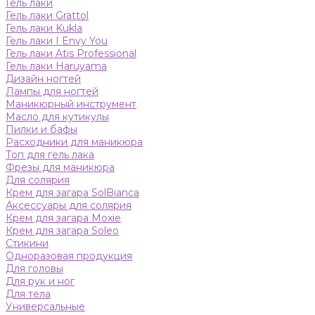
Гель лаки
Гель лаки Grattol
Гель лаки Kukla
Гель лаки I Envy You
Гель лаки Atis Professional
Гель лаки Haruyama
Дизайн ногтей
Лампы для ногтей
Маникюрный инструмент
Масло для кутикулы
Пилки и бафы
Расходники для маникюра
Топ для гель лака
Фрезы для маникюра
Для солярия
Крем для загара SolBianca
Аксессуары для солярия
Крем для загара Moxie
Крем для загара Soleo
Стикини
Одноразовая продукция
Для головы
Для рук и ног
Для тела
Универсальные