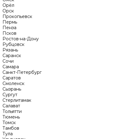
Орёл
Орск
Прокопьевск
Пермь
Пенза
Псков
Ростов-на-Дону
Рубцовск
Рязань
Саранск
Сочи
Самара
Санкт-Петербург
Саратов
Смоленск
Сызрань
Сургут
Стерлитамак
Салават
Тольятти
Тюмень
Томск
Тамбов
Тула