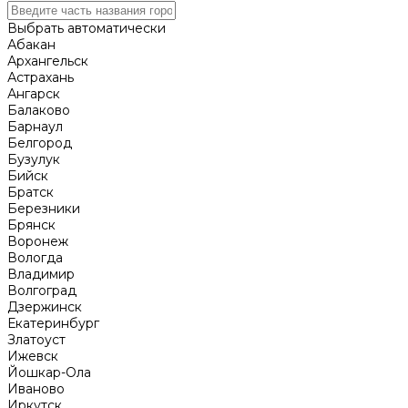
Выбрать автоматически
Абакан
Архангельск
Астрахань
Ангарск
Балаково
Барнаул
Белгород
Бузулук
Бийск
Братск
Березники
Брянск
Воронеж
Вологда
Владимир
Волгоград
Дзержинск
Екатеринбург
Златоуст
Ижевск
Йошкар-Ола
Иваново
Иркутск