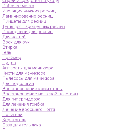
Спреи и средства по уходу
Рабочее место
Изоляция нижних ресниц
Ламинирование ресниц
Пинцеты для ресниц
Тушь для нарощенных ресниц
Расходники для ресниц
Для ногтей
Воск для рук
Втирка
Гель
Праймер
Пудра
Аппараты для маникюра
Кисти для маникюра
Пылесосы для маникюра
Для подологии
Восстановление кожи стопы
Восстановление ногтевой пластины
Для гипергидроза
Для лечения грибка
Лечение вросшего ногтя
Полигели
Кератогель
База для гель лака