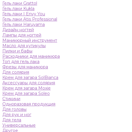
Гель лаки Grattol
Гель лаки Kukla
Гель лаки I Envy You
Гель лаки Atis Professional
Гель лаки Haruyama
Дизайн ногтей
Лампы для ногтей
Маникюрный инструмент
Масло для кутикулы
Пилки и бафы
Расходники для маникюра
Топ для гель лака
Фрезы для маникюра
Для солярия
Крем для загара SolBianca
Аксессуары для солярия
Крем для загара Moxie
Крем для загара Soleo
Стикини
Одноразовая продукция
Для головы
Для рук и ног
Для тела
Универсальные
Другое