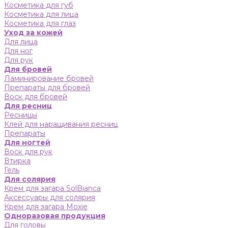
Косметика для губ
Косметика для лица
Косметика для глаз
Уход за кожей
Для лица
Для ног
Для рук
Для бровей
Ламинирование бровей
Препараты для бровей
Воск для бровей
Для ресниц
Ресницы
Клей для наращивания ресниц
Препараты
Для ногтей
Воск для рук
Втирка
Гель
Для солярия
Крем для загара SolBianca
Аксессуары для солярия
Крем для загара Moxie
Одноразовая продукция
Для головы