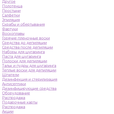
Другое
Полотенца
Простыни
Салфетки
Эпиляция
Скрабы и обертывания
Фартуки
Воскоплавы
Горячие пленочные воски
Средства до депиляции
Средства после депиляции
Наборы для шугаринга
Паста для шугаринга
Полоски для депиляции
Тальк и пудры для шугаринга
Теплые воски для депиляции
Шпатели
Дезинфекция и стерилизация
Антисептики
Дезинфицирующие средства
Оборудование
Распродажа
Подарочные карты
Распродажа
Акции