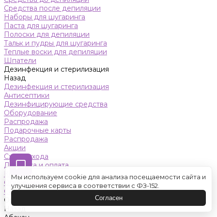
Средства после депиляции
Наборы для шугаринга
Паста для шугаринга
Полоски для депиляции
Тальк и пудры для шугаринга
Теплые воски для депиляции
Шпатели
Дезинфекция и стерилизация
Назад
Дезинфекция и стерилизация
Антисептики
Дезинфицирующие средства
Оборудование
Распродажа
Подарочные карты
Распродажа
Акции
Схемы ухода
Доставка и оплата
Контакты
Мы используем cookie для анализа посещаемости сайта и
Обучение
улучшения сервиса в соответствии с ФЗ-152.
Салон красоты
Согласен
Оренбург
Назад