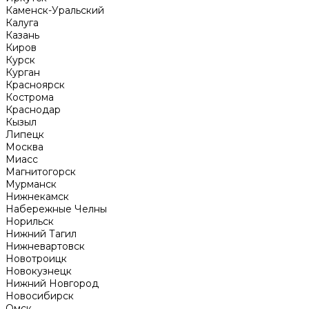
Каменск-Уральский
Калуга
Казань
Киров
Курск
Курган
Красноярск
Кострома
Краснодар
Кызыл
Липецк
Москва
Миасс
Магнитогорск
Мурманск
Нижнекамск
Набережные Челны
Норильск
Нижний Тагил
Нижневартовск
Новотроицк
Новокузнецк
Нижний Новгород
Новосибирск
Омск