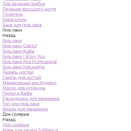
Для лечения грибка
Лечение вросшего ногтя
Полигели
Кератогель
База для гель лака
Гель лаки
Назад
Гель лаки
Гель лаки Grattol
Гель лаки Kukla
Гель лаки I Envy You
Гель лаки Atis Professional
Гель лаки Haruyama
Дизайн ногтей
Лампы для ногтей
Маникюрный инструмент
Масло для кутикулы
Пилки и бафы
Расходники для маникюра
Топ для гель лака
Фрезы для маникюра
Для солярия
Назад
Для солярия
Крем для загара SolBianca