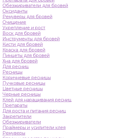
Препараты для бровей
Обезжириватели для бровей
Оксиданты
Ремуверы для бровей
Очищение
Укрепление и рост
Воск для бровей
Инструменты для бровей
Кисти для бровей
Краска для бровей
Пинцеты для бровей
Хна для бровей
Для ресниц
Ресницы
Коричневые ресницы
Пучковые ресницы
Цветные ресницы
Черные ресницы
Клей для наращивания ресниц
Препараты
Для роста и питания ресниц
Закрепители
Обезжириватели
Праймеры и усилители клея
Ремуверы