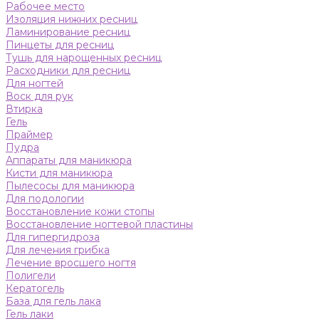
Рабочее место
Изоляция нижних ресниц
Ламинирование ресниц
Пинцеты для ресниц
Тушь для нарощенных ресниц
Расходники для ресниц
Для ногтей
Воск для рук
Втирка
Гель
Праймер
Пудра
Аппараты для маникюра
Кисти для маникюра
Пылесосы для маникюра
Для подологии
Восстановление кожи стопы
Восстановление ногтевой пластины
Для гипергидроза
Для лечения грибка
Лечение вросшего ногтя
Полигели
Кератогель
База для гель лака
Гель лаки