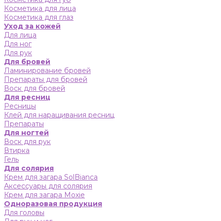
Косметика для лица
Косметика для глаз
Уход за кожей
Для лица
Для ног
Для рук
Для бровей
Ламинирование бровей
Препараты для бровей
Воск для бровей
Для ресниц
Ресницы
Клей для наращивания ресниц
Препараты
Для ногтей
Воск для рук
Втирка
Гель
Для солярия
Крем для загара SolBianca
Аксессуары для солярия
Крем для загара Moxie
Одноразовая продукция
Для головы