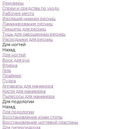
Ремуверы
Спреи и средства по уходу
Рабочее место
Изоляция нижних ресниц
Ламинирование ресниц
Пинцеты для ресниц
Тушь для нарощенных ресниц
Расходники для ресниц
Для ногтей
Назад
Для ногтей
Воск для рук
Втирка
Гель
Праймер
Пудра
Аппараты для маникюра
Кисти для маникюра
Пылесосы для маникюра
Для подологии
Назад
Для подологии
Восстановление кожи стопы
Восстановление ногтевой пластины
Для гипергидроза