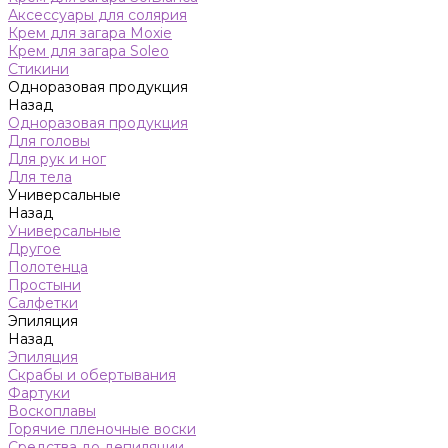
Аксессуары для солярия
Крем для загара Moxie
Крем для загара Soleo
Стикини
Одноразовая продукция
Назад
Одноразовая продукция
Для головы
Для рук и ног
Для тела
Универсальные
Назад
Универсальные
Другое
Полотенца
Простыни
Салфетки
Эпиляция
Назад
Эпиляция
Скрабы и обертывания
Фартуки
Воскоплавы
Горячие пленочные воски
Средства до депиляции