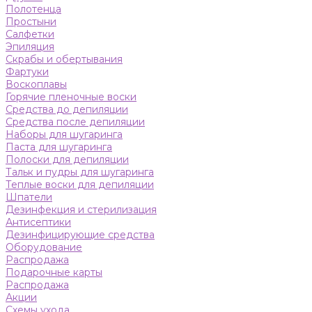
Полотенца
Простыни
Салфетки
Эпиляция
Скрабы и обертывания
Фартуки
Воскоплавы
Горячие пленочные воски
Средства до депиляции
Средства после депиляции
Наборы для шугаринга
Паста для шугаринга
Полоски для депиляции
Тальк и пудры для шугаринга
Теплые воски для депиляции
Шпатели
Дезинфекция и стерилизация
Антисептики
Дезинфицирующие средства
Оборудование
Распродажа
Подарочные карты
Распродажа
Акции
Схемы ухода