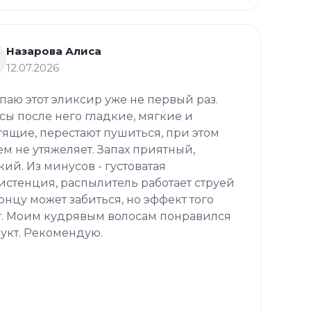
Назарова Алиса
12.07.2026
паю этот эликсир уже не первый раз.
сы после него гладкие, мягкие и
тящие, перестают пушиться, при этом
ем не утяжеляет. Запах приятный,
кий. Из минусов - густоватая
истенция, распылитель работает струей
концу может забиться, но эффект того
т. Моим кудрявым волосам понравился
укт. Рекомендую.