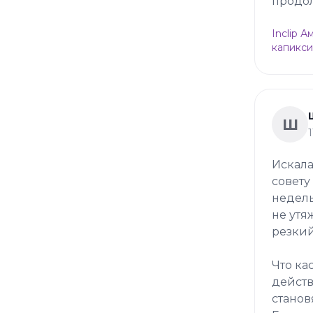
продол
Inclip 
капикси
Ш
Искала
совету
недель
не утя
резкий
Что ка
действ
станов