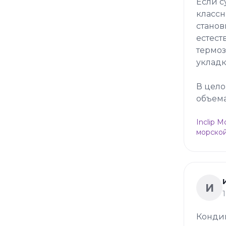
Если с
классн
станов
естест
термоз
укладк
В цело
объема
Inclip 
морской
И
Конди