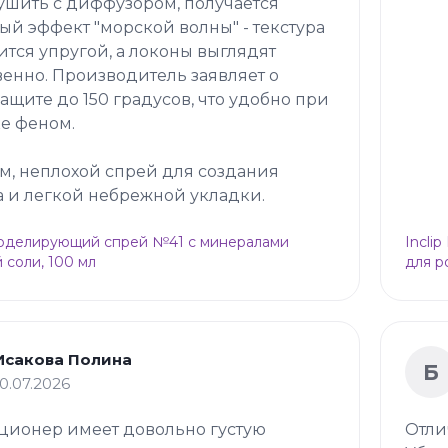
ушить с диффузором, получается
ый эффект "морской волны" - текстура
ится упругой, а локоны выглядят
венно. Производитель заявляет о
ащите до 150 градусов, что удобно при
е феном.
м, неплохой спрей для создания
 и легкой небрежной укладки.
Моделирующий спрей №41 с минералами
Incli
 соли, 100 мл
для р
Исакова Полина
Б
10.07.2026
ционер имеет довольно густую
Отли