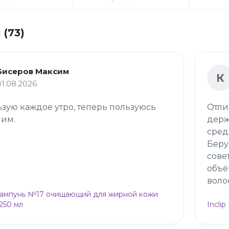
(73)
Бисеров Максим
К
01.08.2026
зую каждое утро, теперь пользуюсь
Отли
 им.
держ
сред
Беру
сове
объё
воло
Шампунь №17 очищающий для жирной кожи
 250 мл
Incli