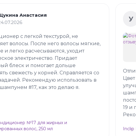
Щукина Анастасия
У
24.07.2026
ионер с легкой текстурой, не
яет волосы. После него волосы мягкие,
е и легко расчесываются, уходит
еское электричество. Придает
ый блеск и помогает дольше
Отли
ять свежесть у корней. Справляется со
Цвет
задачей. Рекомендую использовать в
улуч
 шампунем #17, как это делаю я.
шамп
пост
19 и
Реко
Кондиционер №17 для жирных и
рованных волос, 250 мл
Incli