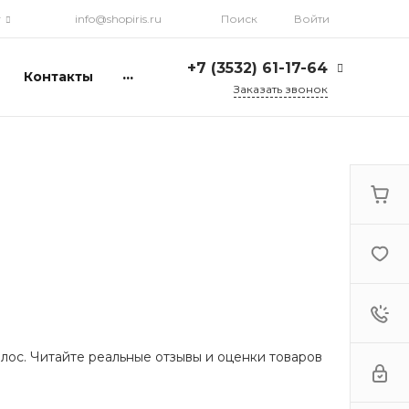
г
info@shopiris.ru
Поиск
Войти
+7 (3532) 61-17-64
...
Контакты
Заказать звонок
+7 (3532) 61-17-64
г. Оренбург, ул.
Кирова, д. 13, Гостиный
двор, 2 этаж
Ежедневно: с 10:00 до
21:00
info@shopiris.ru
+7 (3532) 61-17-61
Обучение в студии
красоты Iris
Ежедневно 10:00 - 21:00
info@iris56.ru
лос. Читайте реальные отзывы и оценки товаров
+7 (922) 841-83-98
info@shopiris.ru