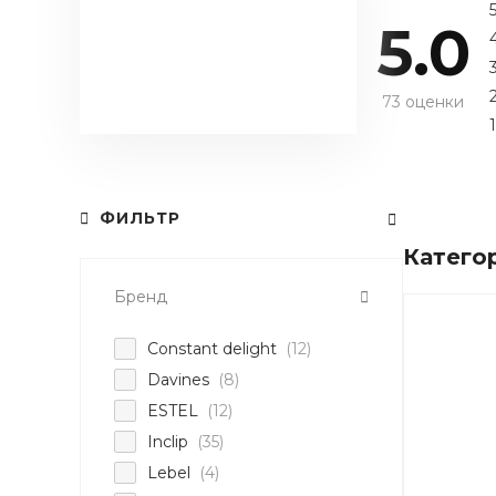
5.0
73 оценки
1
ФИЛЬТР
Катего
Бренд
Constant delight
(12)
Davines
(8)
ESTEL
(12)
Inclip
(35)
Lebel
(4)