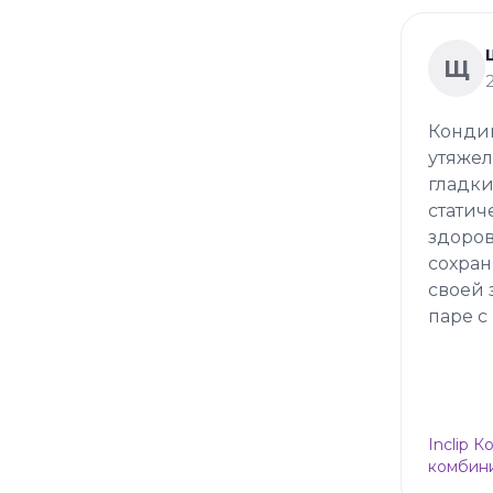
Щ
Кондиц
утяжел
гладки
статич
здоров
сохран
своей 
паре с
Inclip 
комбини