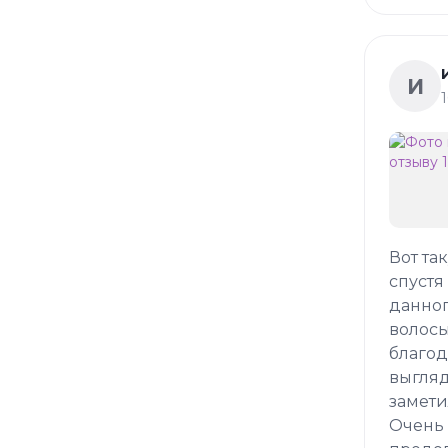
И
Вот та
спустя
данног
волосы
благод
выгляд
замети
Очень 