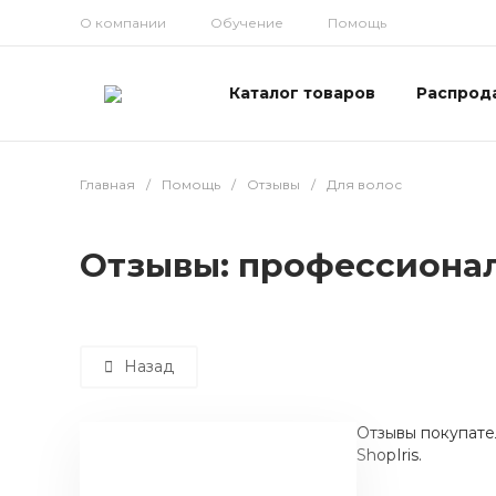
О компании
Обучение
Помощь
Каталог товаров
Распрод
Главная
/
Помощь
/
Отзывы
/
Для волос
Отзывы: профессионал
Назад
Отзывы покупате
ShopIris.