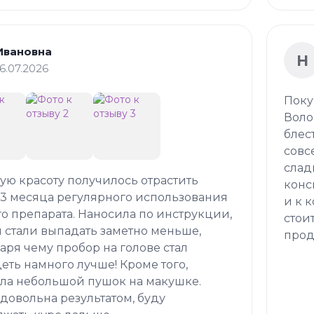
Ивановна
Н
16.07.2026
Поку
Воло
блес
совс
слад
кую красоту получилось отрастить
конс
 3 месяца регулярного использования
и к 
о препарата. Наносила по инструкции,
стои
 стали выпадать заметно меньше,
прод
аря чему пробор на голове стал
еть намного лучше! Кроме того,
ла небольшой пушок на макушке.
довольна результатом, буду