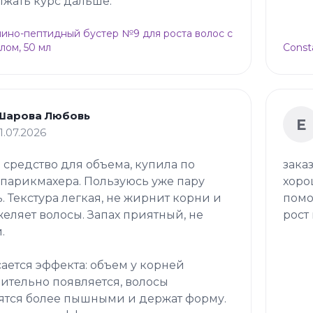
жать курс дальше.
Амино-пептидный бустер №9 для роста волос с
лом, 50 мл
Const
Шарова Любовь
Е
11.07.2026
 средство для объема, купила по
зака
 парикмахера. Пользуюсь уже пару
хоро
. Текстура легкая, не жирнит корни и
помо
желяет волосы. Запах приятный, не
рост 
.
сается эффекта: объем у корней
ительно появляется, волосы
ятся более пышными и держат форму.