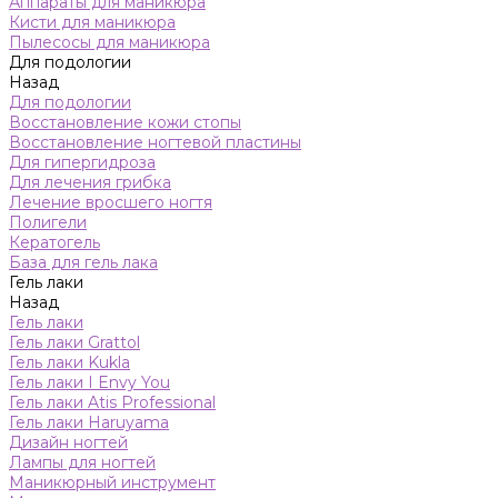
Аппараты для маникюра
Кисти для маникюра
Пылесосы для маникюра
Для подологии
Назад
Для подологии
Восстановление кожи стопы
Восстановление ногтевой пластины
Для гипергидроза
Для лечения грибка
Лечение вросшего ногтя
Полигели
Кератогель
База для гель лака
Гель лаки
Назад
Гель лаки
Гель лаки Grattol
Гель лаки Kukla
Гель лаки I Envy You
Гель лаки Atis Professional
Гель лаки Haruyama
Дизайн ногтей
Лампы для ногтей
Маникюрный инструмент