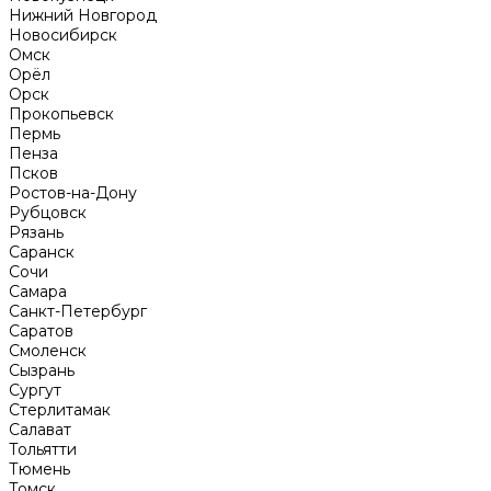
Нижний Новгород
Новосибирск
Омск
Орёл
Орск
Прокопьевск
Пермь
Пенза
Псков
Ростов-на-Дону
Рубцовск
Рязань
Саранск
Сочи
Самара
Санкт-Петербург
Саратов
Смоленск
Сызрань
Сургут
Стерлитамак
Салават
Тольятти
Тюмень
Томск