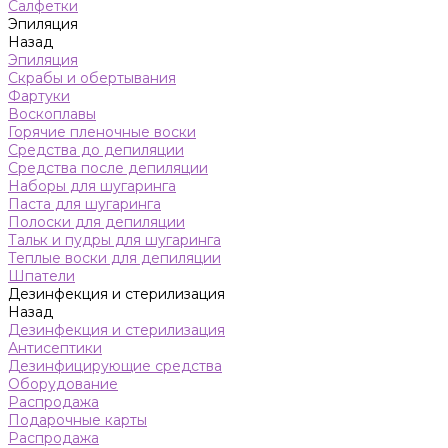
Салфетки
Эпиляция
Назад
Эпиляция
Скрабы и обертывания
Фартуки
Воскоплавы
Горячие пленочные воски
Средства до депиляции
Средства после депиляции
Наборы для шугаринга
Паста для шугаринга
Полоски для депиляции
Тальк и пудры для шугаринга
Теплые воски для депиляции
Шпатели
Дезинфекция и стерилизация
Назад
Дезинфекция и стерилизация
Антисептики
Дезинфицирующие средства
Оборудование
Распродажа
Подарочные карты
Распродажа