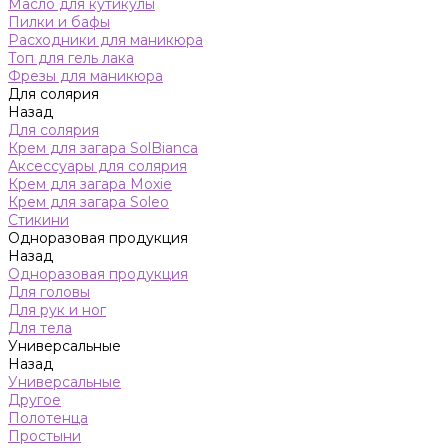
Масло для кутикулы
Пилки и бафы
Расходники для маникюра
Топ для гель лака
Фрезы для маникюра
Для солярия
Назад
Для солярия
Крем для загара SolBianca
Аксессуары для солярия
Крем для загара Moxie
Крем для загара Soleo
Стикини
Одноразовая продукция
Назад
Одноразовая продукция
Для головы
Для рук и ног
Для тела
Универсальные
Назад
Универсальные
Другое
Полотенца
Простыни