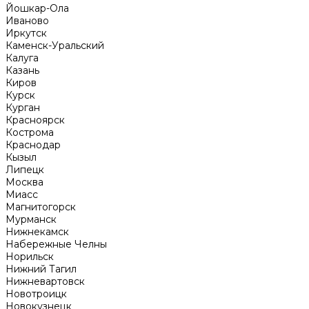
Йошкар-Ола
Иваново
Иркутск
Каменск-Уральский
Калуга
Казань
Киров
Курск
Курган
Красноярск
Кострома
Краснодар
Кызыл
Липецк
Москва
Миасс
Магнитогорск
Мурманск
Нижнекамск
Набережные Челны
Норильск
Нижний Тагил
Нижневартовск
Новотроицк
Новокузнецк