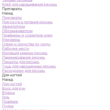
Черные ресницы
Клей для наращивания ресниц
Препараты
Назад
Препараты
Для роста и питания ресниц
Закрепители
Обезжириватели
Праймеры и усилители клея
Ремуверы
Спреи и средства по уходу
Рабочее место
Изоляция нижних ресниц
Ламинирование ресниц
Пинцеты для ресниц
Тушь для нарощенных ресниц
Расходники для ресниц
Для ногтей
Назад
Для ногтей
Воск для рук
Втирка
Гель
Праймер
Пудра