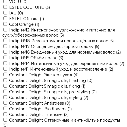
VOLU
(0)
ESTEL COUTURE
(3)
IAU
(0)
ESTEL Облака
(1)
Cool Orange
(1)
Inclip №12 Интенсивное увлажнение и питание для
сухих/обезвоженных волос
(5)
Inclip №18 Реконструкция повреждённых волос
(5)
Inclip №17 Очищение для жирной головы
(5)
Inclip №16 Ежедневный уход для нормальных волос
(2)
Inclip №15 Объём волос
(3)
Inclip №14 Интенсивный уход для окрашенных волос
(2)
Inclip №11 Интенсивный уход и восстановление
(2)
Constant Delight Эксперт-уход
(4)
Constant Delight 5 magic oils, finishing
(0)
Constant Delight 5 magic oils, fixing
(1)
Constant Delight 5 magic oils, pre-styling
(0)
Constant Delight 5 magic oils, styling
(2)
Constant Delight Antistress
(0)
Constant Delight Bio flowers
(1)
Constant Delight Intensive
(2)
Constant Delight Оттеночные и антижёлтые продукты
(0)