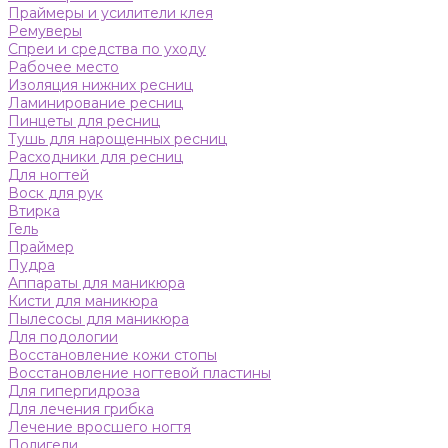
Праймеры и усилители клея
Ремуверы
Спреи и средства по уходу
Рабочее место
Изоляция нижних ресниц
Ламинирование ресниц
Пинцеты для ресниц
Тушь для нарощенных ресниц
Расходники для ресниц
Для ногтей
Воск для рук
Втирка
Гель
Праймер
Пудра
Аппараты для маникюра
Кисти для маникюра
Пылесосы для маникюра
Для подологии
Восстановление кожи стопы
Восстановление ногтевой пластины
Для гипергидроза
Для лечения грибка
Лечение вросшего ногтя
Полигели