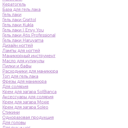
Кератогель
База для гель лака
Гель лаки
Гель лаки Grattol
Гель лаки Kukla
Гель лаки I Envy You
Гель лаки Atis Professional
Гель лаки Haruyama
Дизайн ногтей
Лампы для ногтей
Маникюрный инструмент
Масло для кутикулы
Пилки и бафы
Расходники для маникюра
Топ для гель лака
Фрезы для маникюра
Для солярия
Крем для загара SolBianca
Аксессуары для солярия
Крем для загара Moxie
Крем для загара Soleo
Стикини
Одноразовая продукция
Для головы
Для рук и ног