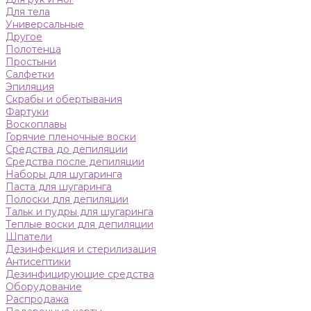
Для тела
Универсальные
Другое
Полотенца
Простыни
Салфетки
Эпиляция
Скрабы и обертывания
Фартуки
Воскоплавы
Горячие пленочные воски
Средства до депиляции
Средства после депиляции
Наборы для шугаринга
Паста для шугаринга
Полоски для депиляции
Тальк и пудры для шугаринга
Теплые воски для депиляции
Шпатели
Дезинфекция и стерилизация
Антисептики
Дезинфицирующие средства
Оборудование
Распродажа