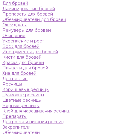
Для бровей
Ламинирование бровей
Препараты для бровей
Обезжириватели для бровей
Оксиданты
Ремуверы для бровей
Очищение
Укрепление и рост
Воск для бровей
Инструменты для бровей
Кисти для бровей
Краска для бровей
Пинцеты для бровей
Хна для бровей
Для ресниц
Ресницы
Коричневые ресницы
Пучковые ресницы
Цветные ресницы
Черные ресницы
Клей для наращивания ресниц
Препараты
Для роста и питания ресниц
Закрепители
Обезжириватели