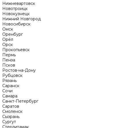
Нижневартовск
Новотроицк
Новокузнецк
Нижний Новгород
Новосибирск
Омск
Оренбург
Орёл
Орск
Прокопьевск
Пермь
Пенза
Псков
Ростов-на-Дону
Рубцовск
Рязань
Саранск
Сочи
Самара
Санкт-Петербург
Саратов
Смоленск
Сызрань
Сургут
Стерлитамак