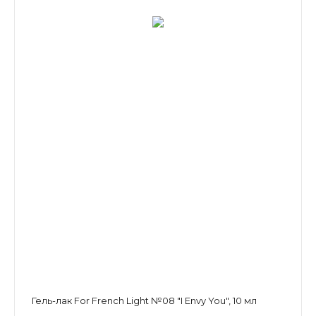
Гель-лак For French Light №08 "I Envy You", 10 мл