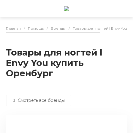
Главная
/
Помощь
/
Бренды
/
Товары для ногтей I Envy You к
Товары для ногтей I
Envy You купить
Оренбург
Смотреть все бренды