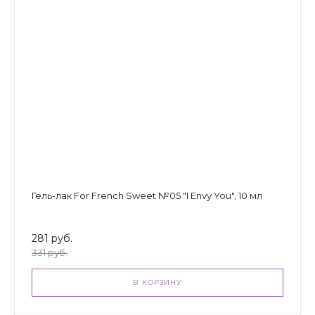
Гель-лак For French Sweet №05 "I Envy You", 10 мл
281 руб.
331 руб.
В КОРЗИНУ