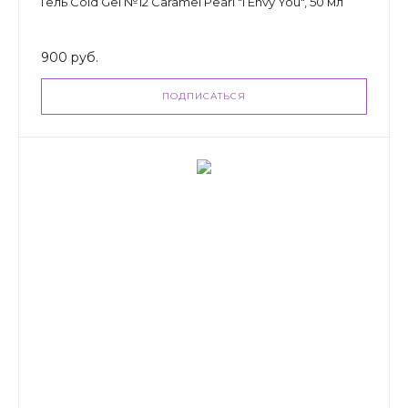
Гель Cold Gel №12 Caramel Pearl "I Envy You", 50 мл
900 руб.
ПОДПИСАТЬСЯ