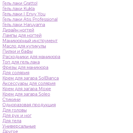
Гель лаки Grattol
Гель лаки Kukla
Гель лаки I Envy You
Гель лаки Atis Professional
Гель лаки Haruyama
Дизайн ногтей
Лампы для ногтей
Маникюрный инструмент
Масло для кутикулы
Пилки и бафы
Расходники для маникюра
Топ для гель лака
Фрезы для маникюра
Для солярия
Крем для загара SolBianca
Аксессуары для солярия
Крем для загара Moxie
Крем для загара Soleo
Стикини
Одноразовая продукция
Для головы
Для рук и ног
Для тела
Универсальные
Другое