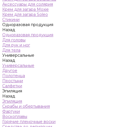
Аксессуары для солярия
Крем для загара Moxie
Крем для загара Soleo
Стикини
Одноразовая продукция
Назад
Одноразовая продукция
Для головы
Для рук и ног
Для тела
Универсальные
Назад
Универсальные
Другое
Полотенца
Простыни
Салфетки
Эпиляция
Назад
Эпиляция
Скрабы и обертывания
Фартуки
Воскоплавы
Горячие пленочные воски
Средства до депиляции