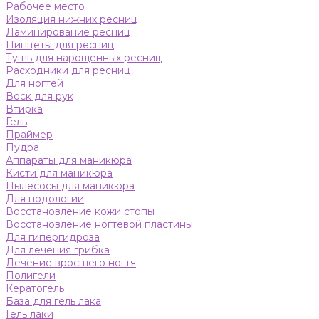
Рабочее место
Изоляция нижних ресниц
Ламинирование ресниц
Пинцеты для ресниц
Тушь для нарощенных ресниц
Расходники для ресниц
Для ногтей
Воск для рук
Втирка
Гель
Праймер
Пудра
Аппараты для маникюра
Кисти для маникюра
Пылесосы для маникюра
Для подологии
Восстановление кожи стопы
Восстановление ногтевой пластины
Для гипергидроза
Для лечения грибка
Лечение вросшего ногтя
Полигели
Кератогель
База для гель лака
Гель лаки