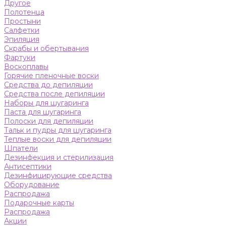
Другое
Полотенца
Простыни
Салфетки
Эпиляция
Скрабы и обертывания
Фартуки
Воскоплавы
Горячие пленочные воски
Средства до депиляции
Средства после депиляции
Наборы для шугаринга
Паста для шугаринга
Полоски для депиляции
Тальк и пудры для шугаринга
Теплые воски для депиляции
Шпатели
Дезинфекция и стерилизация
Антисептики
Дезинфицирующие средства
Оборудование
Распродажа
Подарочные карты
Распродажа
Акции