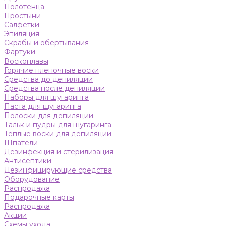
Полотенца
Простыни
Салфетки
Эпиляция
Скрабы и обертывания
Фартуки
Воскоплавы
Горячие пленочные воски
Средства до депиляции
Средства после депиляции
Наборы для шугаринга
Паста для шугаринга
Полоски для депиляции
Тальк и пудры для шугаринга
Теплые воски для депиляции
Шпатели
Дезинфекция и стерилизация
Антисептики
Дезинфицирующие средства
Оборудование
Распродажа
Подарочные карты
Распродажа
Акции
Схемы ухода