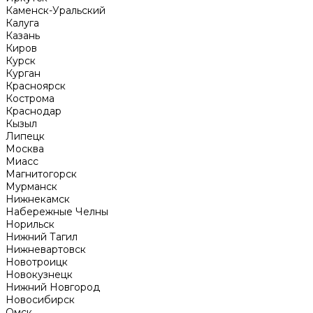
Каменск-Уральский
Калуга
Казань
Киров
Курск
Курган
Красноярск
Кострома
Краснодар
Кызыл
Липецк
Москва
Миасс
Магнитогорск
Мурманск
Нижнекамск
Набережные Челны
Норильск
Нижний Тагил
Нижневартовск
Новотроицк
Новокузнецк
Нижний Новгород
Новосибирск
Омск