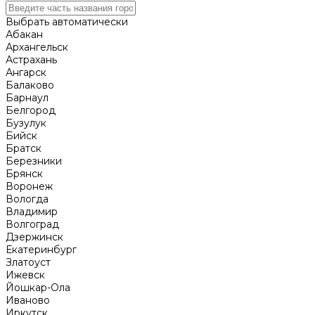
Выбрать автоматически
Абакан
Архангельск
Астрахань
Ангарск
Балаково
Барнаул
Белгород
Бузулук
Бийск
Братск
Березники
Брянск
Воронеж
Вологда
Владимир
Волгоград
Дзержинск
Екатеринбург
Златоуст
Ижевск
Йошкар-Ола
Иваново
Иркутск