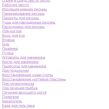
Спреи и средства по уходу
Рабочее место
Изоляция нижних ресниц
Ламинирование ресниц
Пинцеты для ресниц
Тушь для нарощенных ресниц
Расходники для ресниц
Для ногтей
Воск для рук
Втирка
Гель
Праймер
Пудра
Аппараты для маникюра
Кисти для маникюра
Пылесосы для маникюра
Для подологии
Восстановление кожи стопы
Восстановление ногтевой пластины
Для гипергидроза
Для лечения грибка
Лечение вросшего ногтя
Полигели
Кератогель
База для гель лака