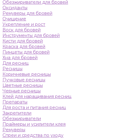
Обезжириватели для бровей
Оксиданты
Ремуверы для бровей
Очищение
Укрепление и рост
Воск для бровей
Инструменты для бровей
Кисти для бровей
Краска для бровей
Пинцеты для бровей
Хна для бровей
Для ресниц
Ресницы
Коричневые ресницы
Пучковые ресницы
Цветные ресницы
Черные ресницы
Клей для наращивания ресниц
Препараты
Для роста и питания ресниц
Закрепители
Обезжириватели
Праймеры и усилители клея
Ремуверы
Спреи и средства по уходу