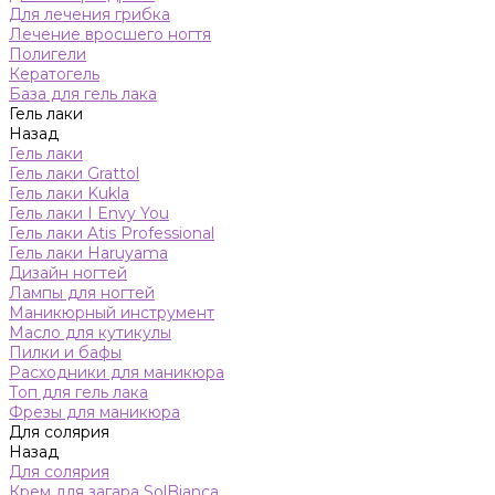
Для лечения грибка
Лечение вросшего ногтя
Полигели
Кератогель
База для гель лака
Гель лаки
Назад
Гель лаки
Гель лаки Grattol
Гель лаки Kukla
Гель лаки I Envy You
Гель лаки Atis Professional
Гель лаки Haruyama
Дизайн ногтей
Лампы для ногтей
Маникюрный инструмент
Масло для кутикулы
Пилки и бафы
Расходники для маникюра
Топ для гель лака
Фрезы для маникюра
Для солярия
Назад
Для солярия
Крем для загара SolBianca