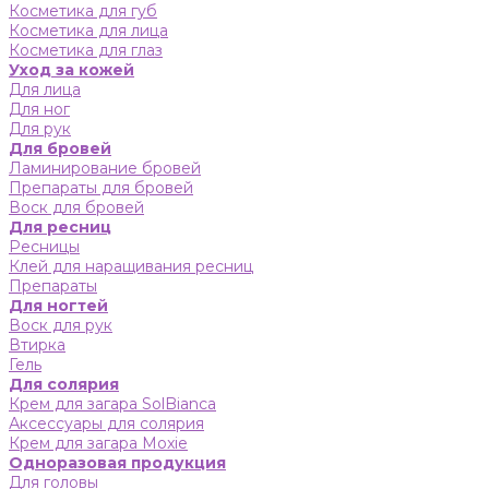
Косметика для губ
Косметика для лица
Косметика для глаз
Уход за кожей
Для лица
Для ног
Для рук
Для бровей
Ламинирование бровей
Препараты для бровей
Воск для бровей
Для ресниц
Ресницы
Клей для наращивания ресниц
Препараты
Для ногтей
Воск для рук
Втирка
Гель
Для солярия
Крем для загара SolBianca
Аксессуары для солярия
Крем для загара Moxie
Одноразовая продукция
Для головы