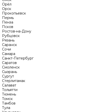
Орёл
Орск
Прокопьевск
Пермь
Пенза
Псков
Ростов-на-Дону
Рубцовск
Рязань
Саранск
Сочи
Самара
Санкт-Петербург
Саратов
Смоленск
Сызрань
Сургут
Стерлитамак
Салават
Тольятти
Тюмень
Томск
Тамбов
Тула