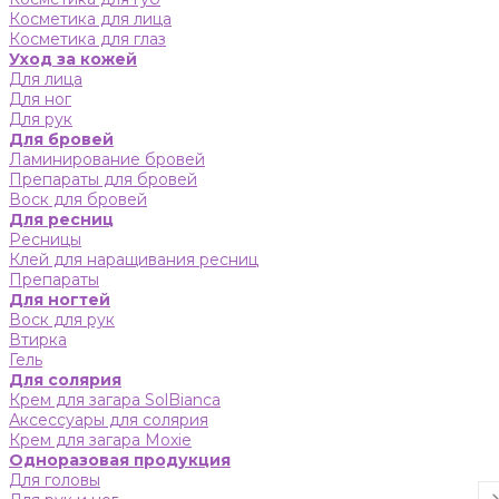
Косметика для лица
Косметика для глаз
Уход за кожей
Для лица
Для ног
Для рук
Для бровей
Ламинирование бровей
Препараты для бровей
Воск для бровей
Для ресниц
Ресницы
Клей для наращивания ресниц
Препараты
Для ногтей
Воск для рук
Втирка
Гель
Для солярия
Крем для загара SolBianca
Аксессуары для солярия
Крем для загара Moxie
Одноразовая продукция
Для головы