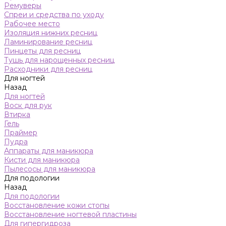
Ремуверы
Спреи и средства по уходу
Рабочее место
Изоляция нижних ресниц
Ламинирование ресниц
Пинцеты для ресниц
Тушь для нарощенных ресниц
Расходники для ресниц
Для ногтей
Назад
Для ногтей
Воск для рук
Втирка
Гель
Праймер
Пудра
Аппараты для маникюра
Кисти для маникюра
Пылесосы для маникюра
Для подологии
Назад
Для подологии
Восстановление кожи стопы
Восстановление ногтевой пластины
Для гипергидроза