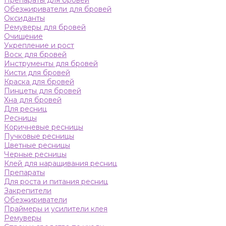
Препараты для бровей
Обезжириватели для бровей
Оксиданты
Ремуверы для бровей
Очищение
Укрепление и рост
Воск для бровей
Инструменты для бровей
Кисти для бровей
Краска для бровей
Пинцеты для бровей
Хна для бровей
Для ресниц
Ресницы
Коричневые ресницы
Пучковые ресницы
Цветные ресницы
Черные ресницы
Клей для наращивания ресниц
Препараты
Для роста и питания ресниц
Закрепители
Обезжириватели
Праймеры и усилители клея
Ремуверы