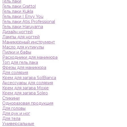
Гель лаки
Гель лаки Grattol
Гель лаки Kukla
Гель лаки I Envy You
Гель лаки Atis Professional
Гель лаки Haruyama
Дизайн ногтей
Лампы для ногтей
Маникюрный инструмент
Масло для кутикулы
Пилки и бафы
Расходники для маникюра
Топ для гель лака
Фрезы для маникюра
Для солярия
Крем для загара SolBianca
Аксессуары для солярия
Крем для загара Moxie
Крем для загара Soleo
Стикини
Одноразовая продукция
Для головы
Для рук и ног
Для тела
Универсальные