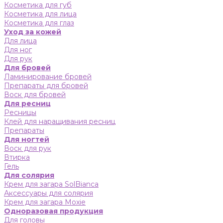
Косметика для губ
Косметика для лица
Косметика для глаз
Уход за кожей
Для лица
Для ног
Для рук
Для бровей
Ламинирование бровей
Препараты для бровей
Воск для бровей
Для ресниц
Ресницы
Клей для наращивания ресниц
Препараты
Для ногтей
Воск для рук
Втирка
Гель
Для солярия
Крем для загара SolBianca
Аксессуары для солярия
Крем для загара Moxie
Одноразовая продукция
Для головы