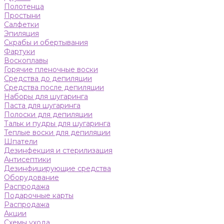
Полотенца
Простыни
Салфетки
Эпиляция
Скрабы и обертывания
Фартуки
Воскоплавы
Горячие пленочные воски
Средства до депиляции
Средства после депиляции
Наборы для шугаринга
Паста для шугаринга
Полоски для депиляции
Тальк и пудры для шугаринга
Теплые воски для депиляции
Шпатели
Дезинфекция и стерилизация
Антисептики
Дезинфицирующие средства
Оборудование
Распродажа
Подарочные карты
Распродажа
Акции
Схемы ухода