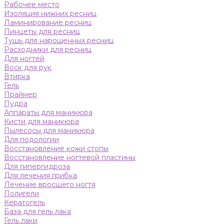
Рабочее место
Изоляция нижних ресниц
Ламинирование ресниц
Пинцеты для ресниц
Тушь для нарощенных ресниц
Расходники для ресниц
Для ногтей
Воск для рук
Втирка
Гель
Праймер
Пудра
Аппараты для маникюра
Кисти для маникюра
Пылесосы для маникюра
Для подологии
Восстановление кожи стопы
Восстановление ногтевой пластины
Для гипергидроза
Для лечения грибка
Лечение вросшего ногтя
Полигели
Кератогель
База для гель лака
Гель лаки