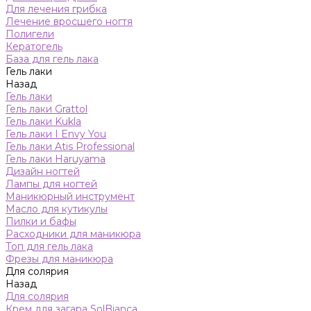
Для лечения грибка
Лечение вросшего ногтя
Полигели
Кератогель
База для гель лака
Гель лаки
Назад
Гель лаки
Гель лаки Grattol
Гель лаки Kukla
Гель лаки I Envy You
Гель лаки Atis Professional
Гель лаки Haruyama
Дизайн ногтей
Лампы для ногтей
Маникюрный инструмент
Масло для кутикулы
Пилки и бафы
Расходники для маникюра
Топ для гель лака
Фрезы для маникюра
Для солярия
Назад
Для солярия
Крем для загара SolBianca