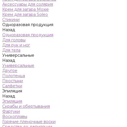
Аксессуары для солярия
Крем для загара Moxie
Крем для загара Soleo
Стикини
Одноразовая продукция
Назад
Одноразовая продукция
Для головы
Для рук и ног
Для тела
Универсальные
Назад
Универсальные
Другое
Полотенца
Простыни
Салфетки
Эпиляция
Назад
Эпиляция
Скрабы и обертывания
Фартуки
Воскоплавы
Горячие пленочные воски
Средства до депиляции