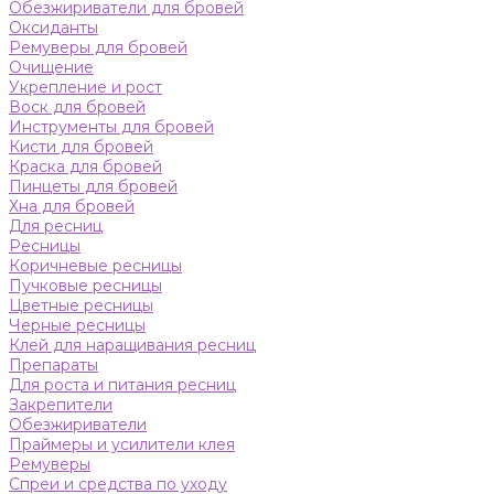
Обезжириватели для бровей
Оксиданты
Ремуверы для бровей
Очищение
Укрепление и рост
Воск для бровей
Инструменты для бровей
Кисти для бровей
Краска для бровей
Пинцеты для бровей
Хна для бровей
Для ресниц
Ресницы
Коричневые ресницы
Пучковые ресницы
Цветные ресницы
Черные ресницы
Клей для наращивания ресниц
Препараты
Для роста и питания ресниц
Закрепители
Обезжириватели
Праймеры и усилители клея
Ремуверы
Спреи и средства по уходу