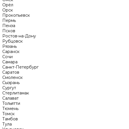
Орёл
Орск
Прокопьевск
Пермь
Пенза
Псков
Ростов-на-Дону
Рубцовск
Рязань
Саранск
Сочи
Самара
Санкт-Петербург
Саратов
Смоленск
Сызрань
Сургут
Стерлитамак
Салават
Тольятти
Тюмень
Томск
Тамбов
Тула