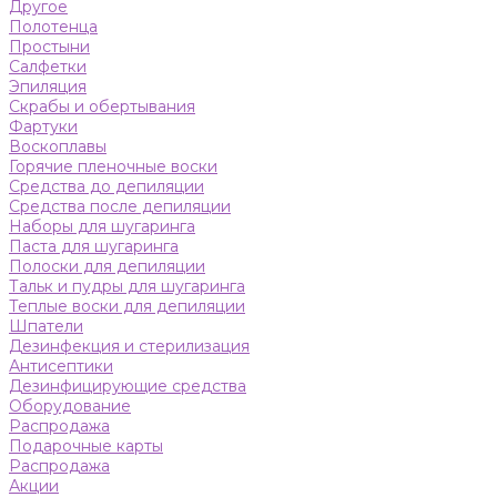
Другое
Полотенца
Простыни
Салфетки
Эпиляция
Скрабы и обертывания
Фартуки
Воскоплавы
Горячие пленочные воски
Средства до депиляции
Средства после депиляции
Наборы для шугаринга
Паста для шугаринга
Полоски для депиляции
Тальк и пудры для шугаринга
Теплые воски для депиляции
Шпатели
Дезинфекция и стерилизация
Антисептики
Дезинфицирующие средства
Оборудование
Распродажа
Подарочные карты
Распродажа
Акции