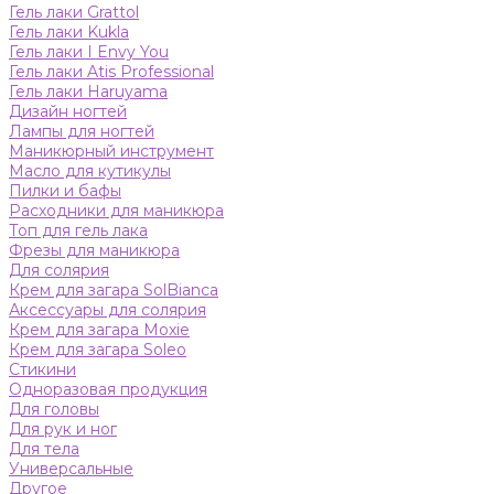
Гель лаки Grattol
Гель лаки Kukla
Гель лаки I Envy You
Гель лаки Atis Professional
Гель лаки Haruyama
Дизайн ногтей
Лампы для ногтей
Маникюрный инструмент
Масло для кутикулы
Пилки и бафы
Расходники для маникюра
Топ для гель лака
Фрезы для маникюра
Для солярия
Крем для загара SolBianca
Аксессуары для солярия
Крем для загара Moxie
Крем для загара Soleo
Стикини
Одноразовая продукция
Для головы
Для рук и ног
Для тела
Универсальные
Другое