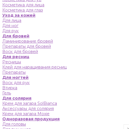
Косметика для лица
Косметика для глаз
Уход за кожей
Для лица
Для ног
Для рук
Для бровей
Ламинирование бровей
Препараты для бровей
Воск для бровей
Для ресниц
Ресницы
Клей для наращивания ресниц
Препараты
Для ногтей
Воск для рук
Втирка
Гель
Для солярия
Крем для загара SolBianca
Аксессуары для солярия
Крем для загара Moxie
Одноразовая продукция
Для головы