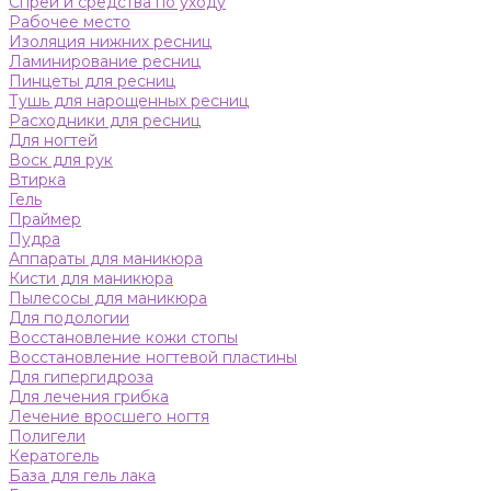
Спреи и средства по уходу
Рабочее место
Изоляция нижних ресниц
Ламинирование ресниц
Пинцеты для ресниц
Тушь для нарощенных ресниц
Расходники для ресниц
Для ногтей
Воск для рук
Втирка
Гель
Праймер
Пудра
Аппараты для маникюра
Кисти для маникюра
Пылесосы для маникюра
Для подологии
Восстановление кожи стопы
Восстановление ногтевой пластины
Для гипергидроза
Для лечения грибка
Лечение вросшего ногтя
Полигели
Кератогель
База для гель лака