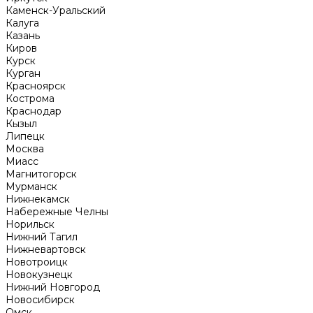
Каменск-Уральский
Калуга
Казань
Киров
Курск
Курган
Красноярск
Кострома
Краснодар
Кызыл
Липецк
Москва
Миасс
Магнитогорск
Мурманск
Нижнекамск
Набережные Челны
Норильск
Нижний Тагил
Нижневартовск
Новотроицк
Новокузнецк
Нижний Новгород
Новосибирск
Омск