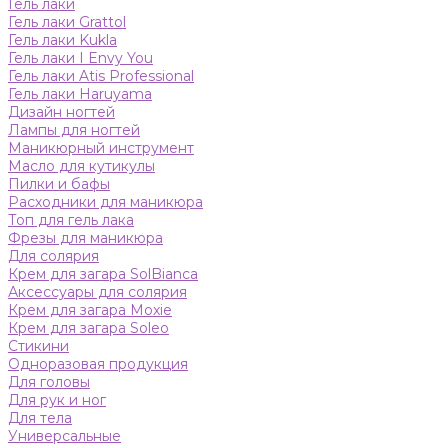
Гель лаки
Гель лаки Grattol
Гель лаки Kukla
Гель лаки I Envy You
Гель лаки Atis Professional
Гель лаки Haruyama
Дизайн ногтей
Лампы для ногтей
Маникюрный инструмент
Масло для кутикулы
Пилки и бафы
Расходники для маникюра
Топ для гель лака
Фрезы для маникюра
Для солярия
Крем для загара SolBianca
Аксессуары для солярия
Крем для загара Moxie
Крем для загара Soleo
Стикини
Одноразовая продукция
Для головы
Для рук и ног
Для тела
Универсальные