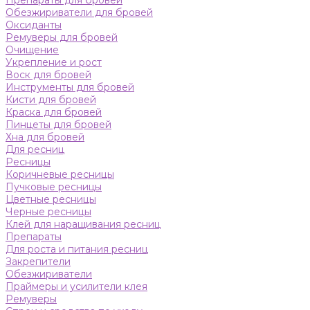
Препараты для бровей
Обезжириватели для бровей
Оксиданты
Ремуверы для бровей
Очищение
Укрепление и рост
Воск для бровей
Инструменты для бровей
Кисти для бровей
Краска для бровей
Пинцеты для бровей
Хна для бровей
Для ресниц
Ресницы
Коричневые ресницы
Пучковые ресницы
Цветные ресницы
Черные ресницы
Клей для наращивания ресниц
Препараты
Для роста и питания ресниц
Закрепители
Обезжириватели
Праймеры и усилители клея
Ремуверы