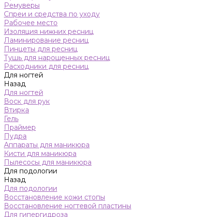
Ремуверы
Спреи и средства по уходу
Рабочее место
Изоляция нижних ресниц
Ламинирование ресниц
Пинцеты для ресниц
Тушь для нарощенных ресниц
Расходники для ресниц
Для ногтей
Назад
Для ногтей
Воск для рук
Втирка
Гель
Праймер
Пудра
Аппараты для маникюра
Кисти для маникюра
Пылесосы для маникюра
Для подологии
Назад
Для подологии
Восстановление кожи стопы
Восстановление ногтевой пластины
Для гипергидроза