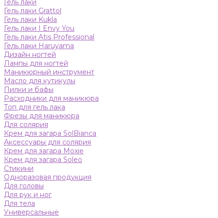
Гель лаки
Гель лаки Grattol
Гель лаки Kukla
Гель лаки I Envy You
Гель лаки Atis Professional
Гель лаки Haruyama
Дизайн ногтей
Лампы для ногтей
Маникюрный инструмент
Масло для кутикулы
Пилки и бафы
Расходники для маникюра
Топ для гель лака
Фрезы для маникюра
Для солярия
Крем для загара SolBianca
Аксессуары для солярия
Крем для загара Moxie
Крем для загара Soleo
Стикини
Одноразовая продукция
Для головы
Для рук и ног
Для тела
Универсальные