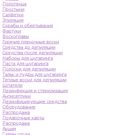
Полотенца
Простыни
Салфетки
Эпиляция
Скрабы и обертывания
Фартуки
Воскоплавы
Горячие пленочные воски
Средства до депиляции
Средства после депиляции
Наборы для шугаринга
Паста для шугаринга
Полоски для депиляции
Тальк и пудры для шугаринга
Теплые воски для депиляции
Шпатели
Дезинфекция и стерилизация
Антисептики
Дезинфицирующие средства
Оборудование
Распродажа
Подарочные карты
Распродажа
Акции
Схемы ухода