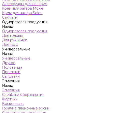
Аксессуары для солярия
Крем для загара Moxie
Крем для загара Soleo
Стикини
Одноразовая продукция
Назад
Одноразовая продукция
Для головы
Для рук и ног
Для тела
Универсальные
Назад
Универсальные
Другое
Полотенца
Простыни
Салфетки
Эпиляция
Назад
Эпиляция
Скрабы и обертывания
Фартуки
Воскоплавы
Горячие пленочные воски
Средства до депиляции