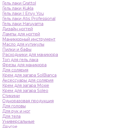
Гель лаки Grattol
Гель лаки Kukla
Гель лаки I Envy You
Гель лаки Atis Professional
Гель лаки Haruyama
Дизайн ногтей
Лампы для ногтей
Маникюрный инструмент
Масло для кутикулы
Пилки и бафы
Расходники для маникюра
Топ для гель лака
Фрезы для маникюра
Для солярия
Крем для загара SolBianca
Аксессуары для солярия
Крем для загара Moxie
Крем для загара Soleo
Стикини
Одноразовая продукция
Для головы
Для рук и ног
Для тела
Универсальные
Другое