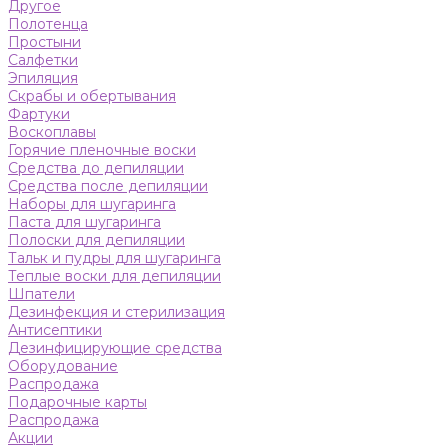
Другое
Полотенца
Простыни
Салфетки
Эпиляция
Скрабы и обертывания
Фартуки
Воскоплавы
Горячие пленочные воски
Средства до депиляции
Средства после депиляции
Наборы для шугаринга
Паста для шугаринга
Полоски для депиляции
Тальк и пудры для шугаринга
Теплые воски для депиляции
Шпатели
Дезинфекция и стерилизация
Антисептики
Дезинфицирующие средства
Оборудование
Распродажа
Подарочные карты
Распродажа
Акции