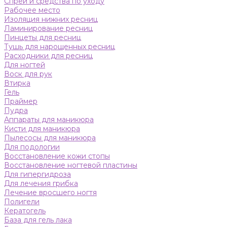
Спреи и средства по уходу
Рабочее место
Изоляция нижних ресниц
Ламинирование ресниц
Пинцеты для ресниц
Тушь для нарощенных ресниц
Расходники для ресниц
Для ногтей
Воск для рук
Втирка
Гель
Праймер
Пудра
Аппараты для маникюра
Кисти для маникюра
Пылесосы для маникюра
Для подологии
Восстановление кожи стопы
Восстановление ногтевой пластины
Для гипергидроза
Для лечения грибка
Лечение вросшего ногтя
Полигели
Кератогель
База для гель лака