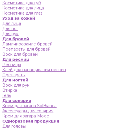
Косметика для губ
Косметика для лица
Косметика для глаз
Уход за кожей
Для лица
Для ног
Для рук
Для бровей
Ламинирование бровей
Препараты для бровей
Воск для бровей
Для ресниц
Ресницы
Клей для наращивания ресниц
Препараты
Для ногтей
Воск для рук
Втирка
Гель
Для солярия
Крем для загара SolBianca
Аксессуары для солярия
Крем для загара Moxie
Одноразовая продукция
Для головы