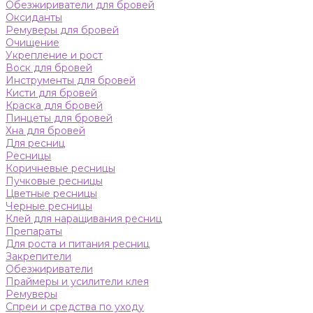
Обезжириватели для бровей
Оксиданты
Ремуверы для бровей
Очищение
Укрепление и рост
Воск для бровей
Инструменты для бровей
Кисти для бровей
Краска для бровей
Пинцеты для бровей
Хна для бровей
Для ресниц
Ресницы
Коричневые ресницы
Пучковые ресницы
Цветные ресницы
Черные ресницы
Клей для наращивания ресниц
Препараты
Для роста и питания ресниц
Закрепители
Обезжириватели
Праймеры и усилители клея
Ремуверы
Спреи и средства по уходу