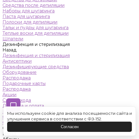
Средства после депиляции
Наборы для шугаринга
Паста для шугаринга
Полоски для депиляции
Тальк и пудры для шугаринга
Теплые воски для депиляции
Шпатели
Дезинфекция и стерилизация
Назад
Дезинфекция и стерилизация
Антисептики
Дезинфицирующие средства
Оборудование
Распродажа
Подарочные карты
Распродажа
Акции
Схемы ухода
Доставка и оплата
Контакты
Мы используем cookie для анализа посещаемости сайта и
Обучение
улучшения сервиса в соответствии с ФЗ-152.
Салон красоты
Согласен
Оренбург
Назад