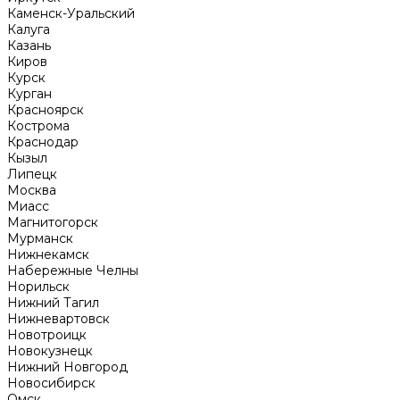
Каменск-Уральский
Калуга
Казань
Киров
Курск
Курган
Красноярск
Кострома
Краснодар
Кызыл
Липецк
Москва
Миасс
Магнитогорск
Мурманск
Нижнекамск
Набережные Челны
Норильск
Нижний Тагил
Нижневартовск
Новотроицк
Новокузнецк
Нижний Новгород
Новосибирск
Омск