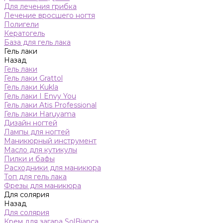
Для лечения грибка
Лечение вросшего ногтя
Полигели
Кератогель
База для гель лака
Гель лаки
Назад
Гель лаки
Гель лаки Grattol
Гель лаки Kukla
Гель лаки I Envy You
Гель лаки Atis Professional
Гель лаки Haruyama
Дизайн ногтей
Лампы для ногтей
Маникюрный инструмент
Масло для кутикулы
Пилки и бафы
Расходники для маникюра
Топ для гель лака
Фрезы для маникюра
Для солярия
Назад
Для солярия
Крем для загара SolBianca