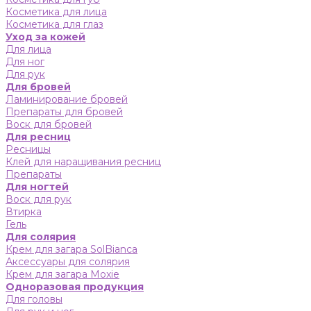
Косметика для лица
Косметика для глаз
Уход за кожей
Для лица
Для ног
Для рук
Для бровей
Ламинирование бровей
Препараты для бровей
Воск для бровей
Для ресниц
Ресницы
Клей для наращивания ресниц
Препараты
Для ногтей
Воск для рук
Втирка
Гель
Для солярия
Крем для загара SolBianca
Аксессуары для солярия
Крем для загара Moxie
Одноразовая продукция
Для головы