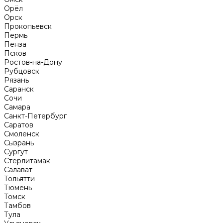
Орёл
Орск
Прокопьевск
Пермь
Пенза
Псков
Ростов-на-Дону
Рубцовск
Рязань
Саранск
Сочи
Самара
Санкт-Петербург
Саратов
Смоленск
Сызрань
Сургут
Стерлитамак
Салават
Тольятти
Тюмень
Томск
Тамбов
Тула