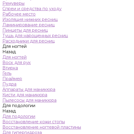
Ремуверы
Спреи и средства по уходу
Рабочее место
Изоляция нижних ресниц
Ламинирование ресниц
Пинцеты для ресниц
Тушь для нарощенных ресниц
Расходники для ресниц
Для ногтей
Назад
Для ногтей
Воск для рук
Втирка
Гель
Праймер
Пудра
Аппараты для маникюра
Кисти для маникюра
Пылесосы для маникюра
Для подологии
Назад
Для подологии
Восстановление кожи стопы
Восстановление ногтевой пластины
Для гипергидроза