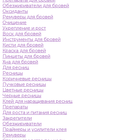
Препараты для бровей
Обезжириватели для бровей
Оксиданты
Ремуверы для бровей
Очищение
Укрепление и рост
Воск для бровей
Инструменты для бровей
Кисти для бровей
Краска для бровей
Пинцеты для бровей
Хна для бровей
Для ресниц
Ресницы
Коричневые ресницы
Пучковые ресницы
Цветные ресницы
Черные ресницы
Клей для наращивания ресниц
Препараты
Для роста и питания ресниц
Закрепители
Обезжириватели
Праймеры и усилители клея
Ремуверы