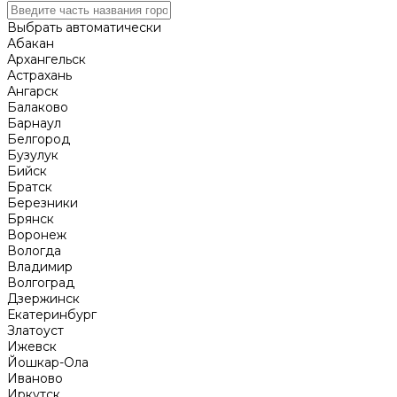
Выбрать автоматически
Абакан
Архангельск
Астрахань
Ангарск
Балаково
Барнаул
Белгород
Бузулук
Бийск
Братск
Березники
Брянск
Воронеж
Вологда
Владимир
Волгоград
Дзержинск
Екатеринбург
Златоуст
Ижевск
Йошкар-Ола
Иваново
Иркутск