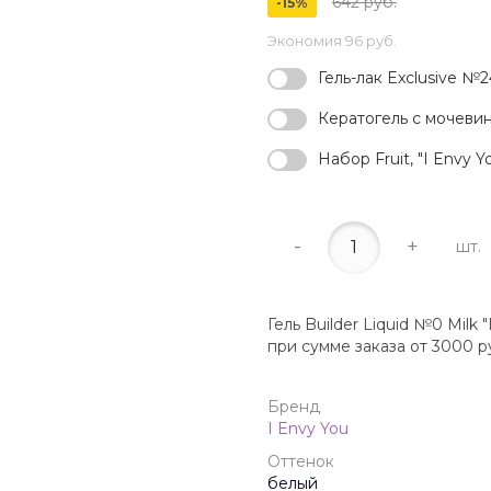
642 руб.
-15%
Экономия
96 руб.
Гель-лак Exclusive №24
Кератогель с мочевин
Набор Fruit, "I Envy Y
-
+
шт.
Гель Builder Liquid №0 Milk 
при сумме заказа от 3000 р
Бренд
I Envy You
Оттенок
белый