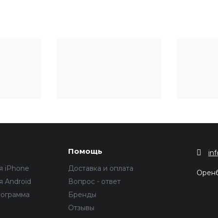
Помощь
in
я iPhone
Доставка и оплата
Орен
 Android
Вопрос - ответ
рограмма
Бренды
Отзывы