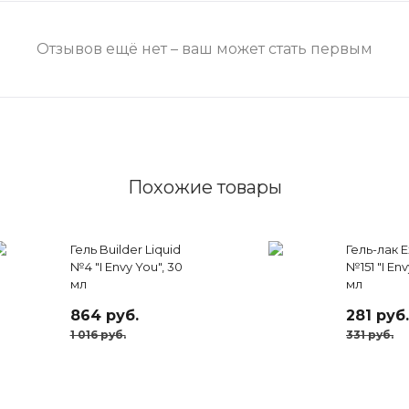
Отзывов ещё нет – ваш может стать первым
Похожие товары
Гель Builder Liquid
Гель-лак E
№4 "I Envy You", 30
№151 "I Env
мл
мл
864 руб.
281 руб.
1 016 руб.
331 руб.