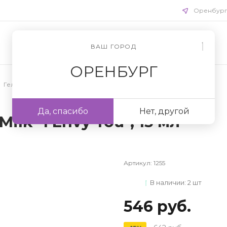
Оренбур
ВАШ ГОРОД
ОРЕНБУРГ
Гель для ногтей
Да, спасибо
Нет, другой
ilk "I Envy You", 15 мл
Артикул:
1255
В наличии: 2 шт
546 руб.