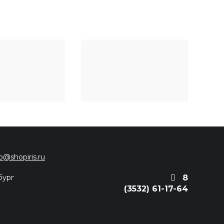
fo@shopiris.ru
бург
8
(3532) 61-17-64