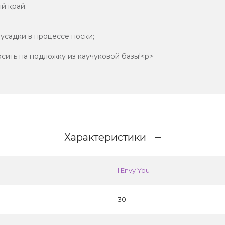
й край;
 усадки в процессе носки;
осить на подложку из каучуковой базы!<p>
Характеристики
I Envy You
30