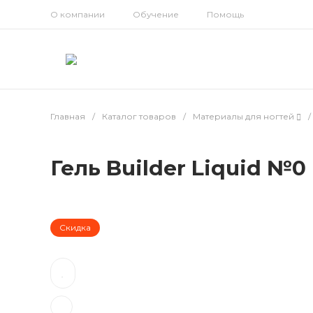
О компании
Обучение
Помощь
Главная
/
Каталог товаров
/
Материалы для ногтей
/
Гель Builder Liquid №0 M
Скидка