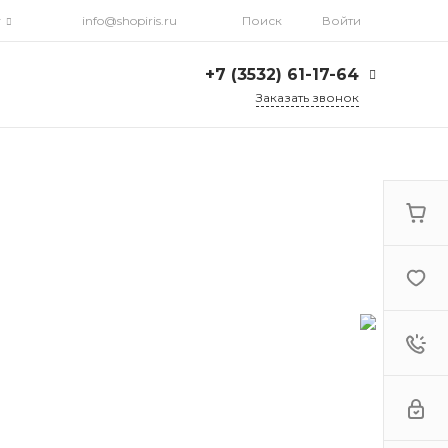
г
info@shopiris.ru
Поиск
Войти
+7 (3532) 61-17-64
Заказать звонок
+7 (3532) 61-17-64
г. Оренбург, ул.
Кирова, д. 13, Гостиный
двор, 2 этаж
Ежедневно: с 10:00 до
21:00
info@shopiris.ru
+7 (3532) 61-17-61
Обучение в студии
красоты Iris
Ежедневно 10:00 - 21:00
info@iris56.ru
+7 (922) 841-83-98
info@shopiris.ru