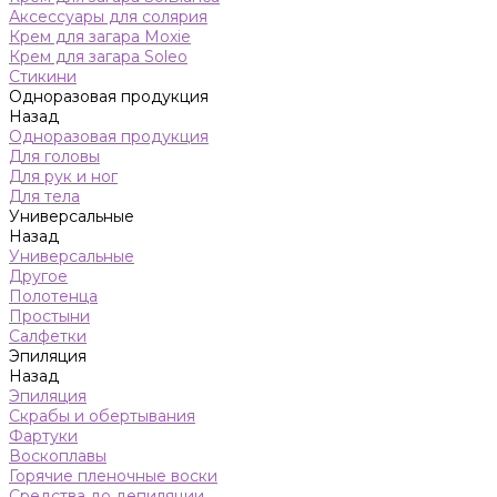
Аксессуары для солярия
Крем для загара Moxie
Крем для загара Soleo
Стикини
Одноразовая продукция
Назад
Одноразовая продукция
Для головы
Для рук и ног
Для тела
Универсальные
Назад
Универсальные
Другое
Полотенца
Простыни
Салфетки
Эпиляция
Назад
Эпиляция
Скрабы и обертывания
Фартуки
Воскоплавы
Горячие пленочные воски
Средства до депиляции