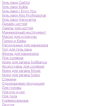
Гель лаки Grattol
Гель лаки Kukla
Гель лаки I Envy You
Гель лаки Atis Professional
Гель лаки Haruyama
Дизайн ногтей
Лампы для ногтей
Маникюрный инструмент
Масло для кутикулы
Пилки и бафы
Расходники для маникюра
Топ для гель лака
Фрезы для маникюра
Для солярия
Крем для загара SolBianca
Аксессуары для солярия
Крем для загара Moxie
Крем для загара Soleo
Стикини
Одноразовая продукция
Для головы
Для рук и ног
Для тела
Универсальные
Другое