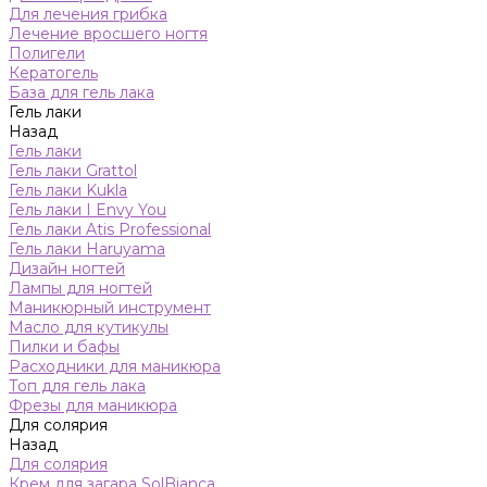
Для лечения грибка
Лечение вросшего ногтя
Полигели
Кератогель
База для гель лака
Гель лаки
Назад
Гель лаки
Гель лаки Grattol
Гель лаки Kukla
Гель лаки I Envy You
Гель лаки Atis Professional
Гель лаки Haruyama
Дизайн ногтей
Лампы для ногтей
Маникюрный инструмент
Масло для кутикулы
Пилки и бафы
Расходники для маникюра
Топ для гель лака
Фрезы для маникюра
Для солярия
Назад
Для солярия
Крем для загара SolBianca