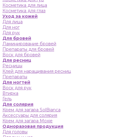
Косметика для лица
Косметика для глаз
Уход за кожей
Для лица
Для ног
Для рук
Для бровей
Ламинирование бровей
Препараты для бровей
Воск для бровей
Для ресниц
Ресницы
Клей для наращивания ресниц
Препараты
Для ногтей
Воск для рук
Втирка
Гель
Для солярия
Крем для загара SolBianca
Аксессуары для солярия
Крем для загара Moxie
Одноразовая продукция
Для головы