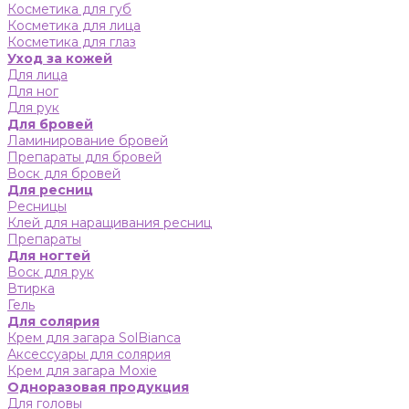
Косметика для губ
Косметика для лица
Косметика для глаз
Уход за кожей
Для лица
Для ног
Для рук
Для бровей
Ламинирование бровей
Препараты для бровей
Воск для бровей
Для ресниц
Ресницы
Клей для наращивания ресниц
Препараты
Для ногтей
Воск для рук
Втирка
Гель
Для солярия
Крем для загара SolBianca
Аксессуары для солярия
Крем для загара Moxie
Одноразовая продукция
Для головы