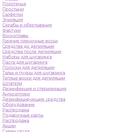
Полотенца
Простыни
Салфетки
Эпиляция
Скрабы и обертывания
Фартуки
Воскоплавы
Горячие пленочные воски
Средства до депиляции
Средства после депиляции
Наборы для шугаринга
Паста для шугаринга
Полоски для депиляции
Тальк и пудры для шугаринга
Теплые воски для депиляции
Шпатели
Дезинфекция и стерилизация
Антисептики
Дезинфицирующие средства
Оборудование
Распродажа
Подарочные карты
Распродажа
Акции
Схемы ухода