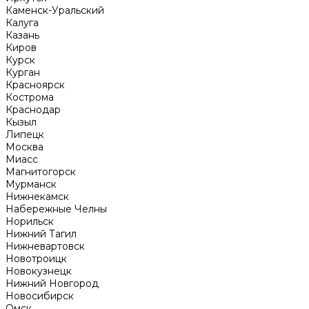
Каменск-Уральский
Калуга
Казань
Киров
Курск
Курган
Красноярск
Кострома
Краснодар
Кызыл
Липецк
Москва
Миасс
Магнитогорск
Мурманск
Нижнекамск
Набережные Челны
Норильск
Нижний Тагил
Нижневартовск
Новотроицк
Новокузнецк
Нижний Новгород
Новосибирск
Омск