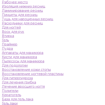
Рабочее место
Изоляция нижних ресниц
Ламинирование ресниц
Пинцеты для ресниц
Тушь для нарощенных ресниц
Расходники для ресниц
Для ногтей
Воск для рук
Втирка
Гель
Праймер
Пудра
Аппараты для маникюра
Кисти для маникюра
Пылесосы для маникюра
Для подологии
Восстановление кожи стопы
Восстановление ногтевой пластины
Для гипергидроза
Для лечения грибка
Лечение вросшего ногтя
Полигели
Кератогель
База для гель лака
Гель лаки