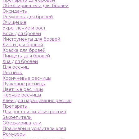
Препараты для бровей
Обезжириватели для бровей
Оксиданты
Ремуверы для бровей
Очищение
Укрепление и рост
Воск для бровей
Инструменты для бровей
Кисти для бровей
Краска для бровей
Пинцеты для бровей
Хна для бровей
Для ресниц
Ресницы
Коричневые ресницы
Пучковые ресницы
Цветные ресницы
Черные ресницы
Клей для наращивания ресниц
Препараты
Для роста и питания ресниц
Закрепители
Обезжириватели
Праймеры и усилители клея
Ремуверы