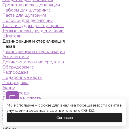
Средства после депиляции
Наборы для шугаринга
Паста для шугаринга
Полоски для депиляции
Тальк и пудры для шугаринга
Теплые воски для депиляции
Шпатели
Дезинфекция и стерилизация
Назад
Дезинфекция и стерилизация
Антисептики
Дезинфицирующие средства
Оборудование
Распродажа
Подарочные карты
Распродажа
Акции
Схемы ухода
Доставка и оплата
Контакты
Мы используем cookie для анализа посещаемости сайта и
Обучение
улучшения сервиса в соответствии с ФЗ-152.
Салон красоты
Согласен
Оренбург
Назад