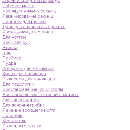
Спреи и средства по уходу
Рабочее место
Изоляция нижних ресниц
Ламинирование ресниц
Пинцеты для ресниц
Тушь для нарощенных ресниц
Расходники для ресниц
Для ногтей
Воск для рук
Втирка
Гель
Праймер
Пудра
Аппараты для маникюра
Кисти для маникюра
Пылесосы для маникюра
Для подологии
Восстановление кожи стопы
Восстановление ногтевой пластины
Для гипергидроза
Для лечения грибка
Лечение вросшего ногтя
Полигели
Кератогель
База для гель лака