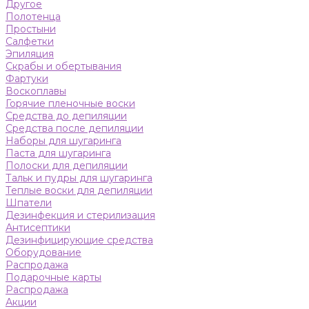
Другое
Полотенца
Простыни
Салфетки
Эпиляция
Скрабы и обертывания
Фартуки
Воскоплавы
Горячие пленочные воски
Средства до депиляции
Средства после депиляции
Наборы для шугаринга
Паста для шугаринга
Полоски для депиляции
Тальк и пудры для шугаринга
Теплые воски для депиляции
Шпатели
Дезинфекция и стерилизация
Антисептики
Дезинфицирующие средства
Оборудование
Распродажа
Подарочные карты
Распродажа
Акции