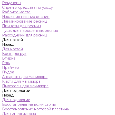
Ремуверы
Спреи и средства по уходу
Рабочее место
Изоляция нижних ресниц
Ламинирование ресниц
Пинцеты для ресниц
Тушь для нарощенных ресниц
Расходники для ресниц
Для ногтей
Назад
Для ногтей
Воск для рук
Втирка
Гель
Праймер
Пудра
Аппараты для маникюра
Кисти для маникюра
Пылесосы для маникюра
Для подологии
Назад
Для подологии
Восстановление кожи стопы
Восстановление ногтевой пластины
Для гипергидроза