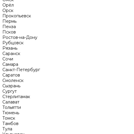
Орёл
Орск
Прокопьевск
Пермь
Пенза
Псков
Ростов-на-Дону
Рубцовск
Рязань
Саранск
Сочи
Самара
Санкт-Петербург
Саратов
Смоленск
Сызрань
Сургут
Стерлитамак
Салават
Тольятти
Тюмень
Томск
Тамбов
Тула