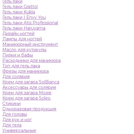
Гель лаки
Гель лаки Grattol
Гель лаки Kukla
Гель лаки I Envy You
Гель лаки Atis Professional
Гель лаки Haruyama
Дизайн ногтей
Лампы для ногтей
Маникюрный инструмент
Масло для кутикулы
Пилки и бафы
Расходники для маникюра
Топ для гель лака
Фрезы для маникюра
Для солярия
Крем для загара SolBianca
Аксессуары для солярия
Крем для загара Moxie
Крем для загара Soleo
Стикини
Одноразовая продукция
Для головы
Для рук и ног
Для тела
Универсальные