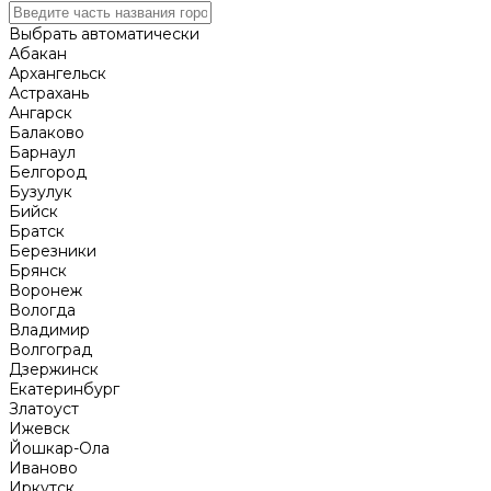
Выбрать автоматически
Абакан
Архангельск
Астрахань
Ангарск
Балаково
Барнаул
Белгород
Бузулук
Бийск
Братск
Березники
Брянск
Воронеж
Вологда
Владимир
Волгоград
Дзержинск
Екатеринбург
Златоуст
Ижевск
Йошкар-Ола
Иваново
Иркутск