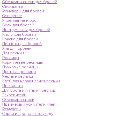
Обезжириватели для бровей
Оксиданты
Ремуверы для бровей
Очищение
Укрепление и рост
Воск для бровей
Инструменты для бровей
Кисти для бровей
Краска для бровей
Пинцеты для бровей
Хна для бровей
Для ресниц
Ресницы
Коричневые ресницы
Пучковые ресницы
Цветные ресницы
Черные ресницы
Клей для наращивания ресниц
Препараты
Для роста и питания ресниц
Закрепители
Обезжириватели
Праймеры и усилители клея
Ремуверы
Спреи и средства по уходу