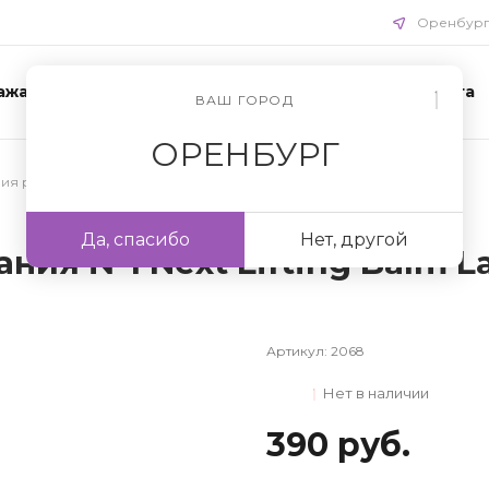
Оренбур
ажа
Акции
Схемы ухода
Доставка и оплата
ВАШ ГОРОД
ОРЕНБУРГ
ния ресниц
/
Материалы для ламинирования ресниц
Да, спасибо
Нет, другой
ния №1 Next Lifting Balm L
Артикул:
2068
Нет в наличии
390 руб.