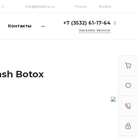
г
info@shopiris.ru
Поиск
Войти
+7 (3532) 61-17-64
...
Контакты
Заказать звонок
+7 (3532) 61-17-64
г. Оренбург, ул.
Кирова, д. 13, Гостиный
двор, 2 этаж
Ежедневно: с 10:00 до
21:00
ash Botox
info@shopiris.ru
+7 (3532) 61-17-61
Обучение в студии
красоты Iris
Ежедневно 10:00 - 21:00
info@iris56.ru
+7 (922) 841-83-98
info@shopiris.ru