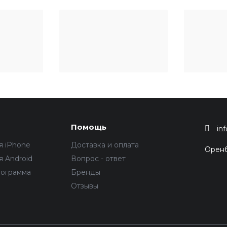
Помощь
in
я iPhone
Доставка и оплата
Орен
 Android
Вопрос - ответ
рограмма
Бренды
Отзывы