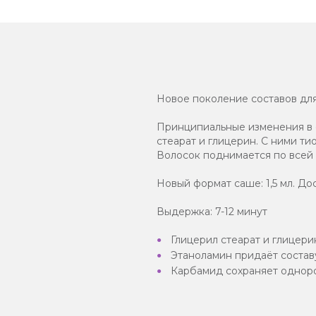
Новое поколение составов для
Принципиальные изменения в 
стеарат и глицерин. С ними т
Волосок поднимается по всей
Новый формат саше: 1,5 мл. Д
Выдержка: 7-12 минут
Глицерил стеарат и глицер
Этаноламин придаёт составу
Карбамид сохраняет одноро