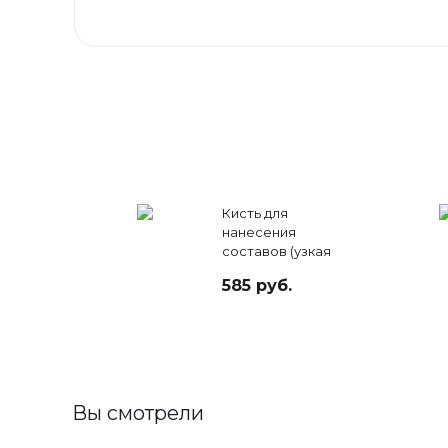
Кисть для
нанесения
составов (узкая
LB-1) Lash Botox
585 руб.
Вы смотрели