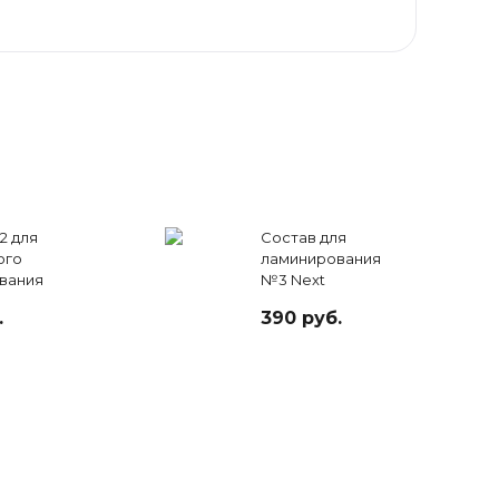
2 для
Состав для
ого
ламинирования
вания
№3 Next
s
Moisturising Serum
.
390 руб.
Lash Botox