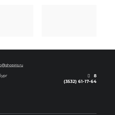
fo@shopiris.ru
бург
8
(3532) 61-17-64