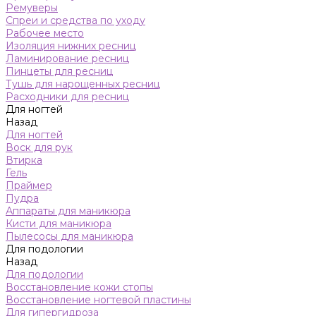
Ремуверы
Спреи и средства по уходу
Рабочее место
Изоляция нижних ресниц
Ламинирование ресниц
Пинцеты для ресниц
Тушь для нарощенных ресниц
Расходники для ресниц
Для ногтей
Назад
Для ногтей
Воск для рук
Втирка
Гель
Праймер
Пудра
Аппараты для маникюра
Кисти для маникюра
Пылесосы для маникюра
Для подологии
Назад
Для подологии
Восстановление кожи стопы
Восстановление ногтевой пластины
Для гипергидроза