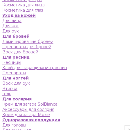
Косметика для лица
Косметика для глаз
Уход за кожей
Для лица
Для ног
Для рук
Для бровей
Ламинирование бровей
Препараты для бровей
Воск для бровей
Для ресниц
Ресницы
Клей для наращивания ресниц
Препараты
Для ногтей
Воск для рук
Втирка
Гель
Для солярия
Крем для загара SolBianca
Аксессуары для солярия
Крем для загара Moxie
Одноразовая продукция
Для головы