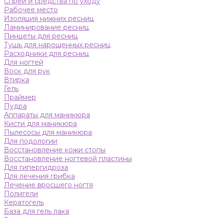
Спреи и средства по уходу
Рабочее место
Изоляция нижних ресниц
Ламинирование ресниц
Пинцеты для ресниц
Тушь для нарощенных ресниц
Расходники для ресниц
Для ногтей
Воск для рук
Втирка
Гель
Праймер
Пудра
Аппараты для маникюра
Кисти для маникюра
Пылесосы для маникюра
Для подологии
Восстановление кожи стопы
Восстановление ногтевой пластины
Для гипергидроза
Для лечения грибка
Лечение вросшего ногтя
Полигели
Кератогель
База для гель лака