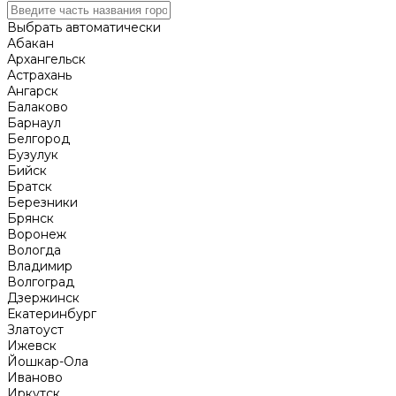
Выбрать автоматически
Абакан
Архангельск
Астрахань
Ангарск
Балаково
Барнаул
Белгород
Бузулук
Бийск
Братск
Березники
Брянск
Воронеж
Вологда
Владимир
Волгоград
Дзержинск
Екатеринбург
Златоуст
Ижевск
Йошкар-Ола
Иваново
Иркутск