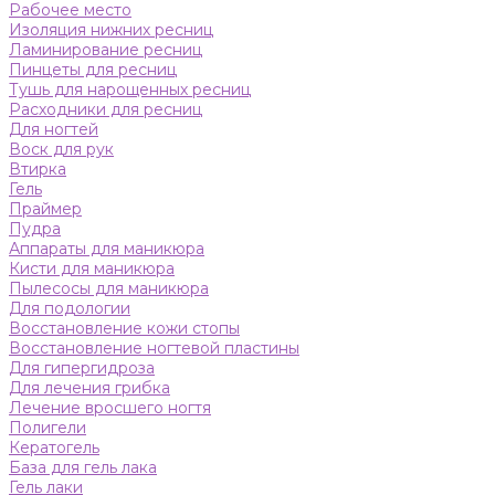
Рабочее место
Изоляция нижних ресниц
Ламинирование ресниц
Пинцеты для ресниц
Тушь для нарощенных ресниц
Расходники для ресниц
Для ногтей
Воск для рук
Втирка
Гель
Праймер
Пудра
Аппараты для маникюра
Кисти для маникюра
Пылесосы для маникюра
Для подологии
Восстановление кожи стопы
Восстановление ногтевой пластины
Для гипергидроза
Для лечения грибка
Лечение вросшего ногтя
Полигели
Кератогель
База для гель лака
Гель лаки