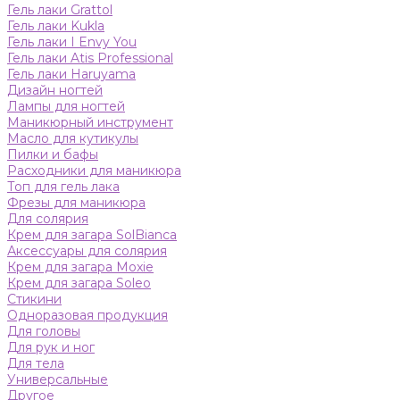
Гель лаки Grattol
Гель лаки Kukla
Гель лаки I Envy You
Гель лаки Atis Professional
Гель лаки Haruyama
Дизайн ногтей
Лампы для ногтей
Маникюрный инструмент
Масло для кутикулы
Пилки и бафы
Расходники для маникюра
Топ для гель лака
Фрезы для маникюра
Для солярия
Крем для загара SolBianca
Аксессуары для солярия
Крем для загара Moxie
Крем для загара Soleo
Стикини
Одноразовая продукция
Для головы
Для рук и ног
Для тела
Универсальные
Другое