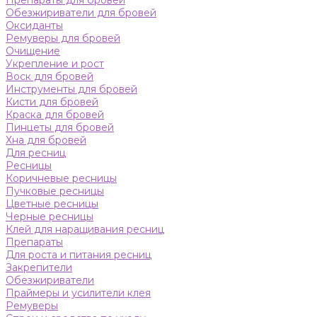
Препараты для бровей
Обезжириватели для бровей
Оксиданты
Ремуверы для бровей
Очищение
Укрепление и рост
Воск для бровей
Инструменты для бровей
Кисти для бровей
Краска для бровей
Пинцеты для бровей
Хна для бровей
Для ресниц
Ресницы
Коричневые ресницы
Пучковые ресницы
Цветные ресницы
Черные ресницы
Клей для наращивания ресниц
Препараты
Для роста и питания ресниц
Закрепители
Обезжириватели
Праймеры и усилители клея
Ремуверы