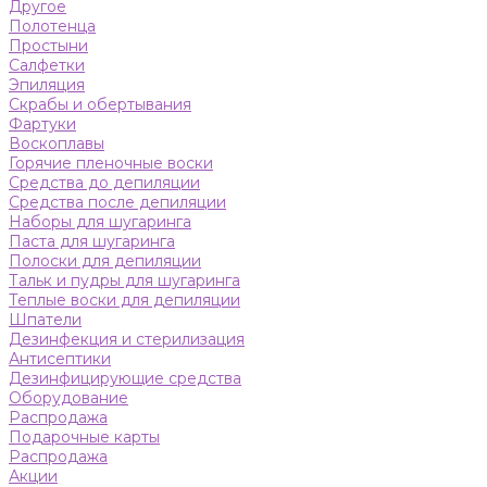
Другое
Полотенца
Простыни
Салфетки
Эпиляция
Скрабы и обертывания
Фартуки
Воскоплавы
Горячие пленочные воски
Средства до депиляции
Средства после депиляции
Наборы для шугаринга
Паста для шугаринга
Полоски для депиляции
Тальк и пудры для шугаринга
Теплые воски для депиляции
Шпатели
Дезинфекция и стерилизация
Антисептики
Дезинфицирующие средства
Оборудование
Распродажа
Подарочные карты
Распродажа
Акции