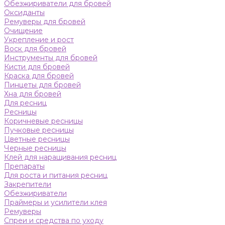
Обезжириватели для бровей
Оксиданты
Ремуверы для бровей
Очищение
Укрепление и рост
Воск для бровей
Инструменты для бровей
Кисти для бровей
Краска для бровей
Пинцеты для бровей
Хна для бровей
Для ресниц
Ресницы
Коричневые ресницы
Пучковые ресницы
Цветные ресницы
Черные ресницы
Клей для наращивания ресниц
Препараты
Для роста и питания ресниц
Закрепители
Обезжириватели
Праймеры и усилители клея
Ремуверы
Спреи и средства по уходу