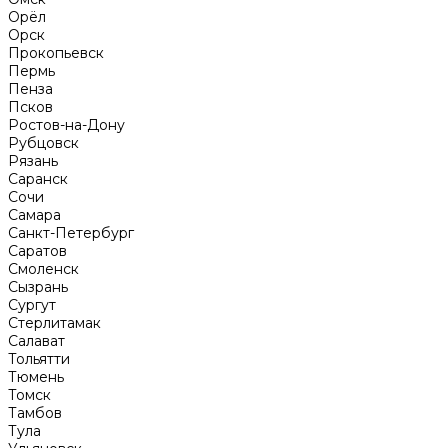
Орёл
Орск
Прокопьевск
Пермь
Пенза
Псков
Ростов-на-Дону
Рубцовск
Рязань
Саранск
Сочи
Самара
Санкт-Петербург
Саратов
Смоленск
Сызрань
Сургут
Стерлитамак
Салават
Тольятти
Тюмень
Томск
Тамбов
Тула