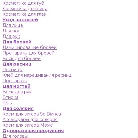
Косметика для губ
Косметика для лица
Косметика для глаз
Уход за кожей
Для лица
Для ног
Для рук
Для бровей
Ламинирование бровей
Препараты для бровей
Воск для бровей
Для ресниц
Ресницы
Клей для наращивания ресниц
Препараты
Для ногтей
Воск для рук
Втирка
Гель
Для солярия
Крем для загара SolBianca
Аксессуары для солярия
Крем для загара Moxie
Одноразовая продукция
Для головы