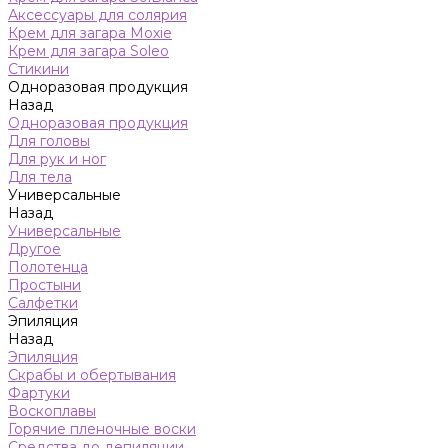
Аксессуары для солярия
Крем для загара Moxie
Крем для загара Soleo
Стикини
Одноразовая продукция
Назад
Одноразовая продукция
Для головы
Для рук и ног
Для тела
Универсальные
Назад
Универсальные
Другое
Полотенца
Простыни
Салфетки
Эпиляция
Назад
Эпиляция
Скрабы и обертывания
Фартуки
Воскоплавы
Горячие пленочные воски
Средства до депиляции