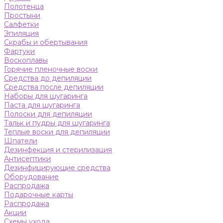
Полотенца
Простыни
Салфетки
Эпиляция
Скрабы и обертывания
Фартуки
Воскоплавы
Горячие пленочные воски
Средства до депиляции
Средства после депиляции
Наборы для шугаринга
Паста для шугаринга
Полоски для депиляции
Тальк и пудры для шугаринга
Теплые воски для депиляции
Шпатели
Дезинфекция и стерилизация
Антисептики
Дезинфицирующие средства
Оборудование
Распродажа
Подарочные карты
Распродажа
Акции
Схемы ухода