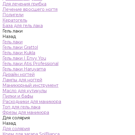
Для лечения грибка
Лечение вросшего ногтя
Полигели
Кератогель
База для гель лака
Гель лаки
Назад
Гель лаки
Гель лаки Grattol
Гель лаки Kukla
Гель лаки I Envy You
Гель лаки Atis Professional
Гель лаки Haruyama
Дизайн ногтей
Лампы для ногтей
Маникюрный инструмент
Масло для кутикулы
Пилки и бафы
Расходники для маникюра
Топ для гель лака
Фрезы для маникюра
Для солярия
Назад
Для солярия
Крем для загара SolBianca