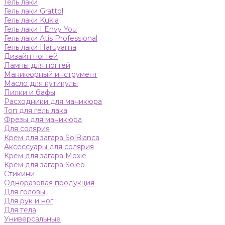
Гель лаки
Гель лаки Grattol
Гель лаки Kukla
Гель лаки I Envy You
Гель лаки Atis Professional
Гель лаки Haruyama
Дизайн ногтей
Лампы для ногтей
Маникюрный инструмент
Масло для кутикулы
Пилки и бафы
Расходники для маникюра
Топ для гель лака
Фрезы для маникюра
Для солярия
Крем для загара SolBianca
Аксессуары для солярия
Крем для загара Moxie
Крем для загара Soleo
Стикини
Одноразовая продукция
Для головы
Для рук и ног
Для тела
Универсальные