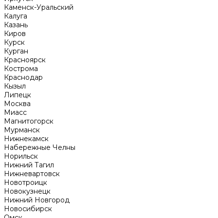
Каменск-Уральский
Калуга
Казань
Киров
Курск
Курган
Красноярск
Кострома
Краснодар
Кызыл
Липецк
Москва
Миасс
Магнитогорск
Мурманск
Нижнекамск
Набережные Челны
Норильск
Нижний Тагил
Нижневартовск
Новотроицк
Новокузнецк
Нижний Новгород
Новосибирск
Омск